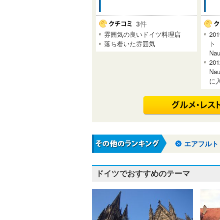
3
件
雰囲気の良いドイツ料理店
20
落ち着いた雰囲気
ト 
Nau
20
Na
に
エアフルト
ドイツでおすすめのテーマ