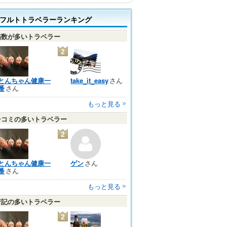
フルトトラベラーランキング
稿数が多いトラベラー
2
とんちゃん健康一
take_it_easy
さん
番
さん
もっと見る
チコミの多いトラベラー
2
とんちゃん健康一
ゲン
さん
番
さん
もっと見る
行記の多いトラベラー
2