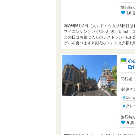
旅行時期： 
10
2026年5月3日（火）ドイツ入り6日目は初
マイニンゲンという街へ行き、Erfru
この日はお気に入りのレストランHaus zum
ゲルを食べます♪表紙のフォトは夕暮れ
心
Er
同行者
関連タ
#
Domp
#
クレ
旅行時期： 
票
9