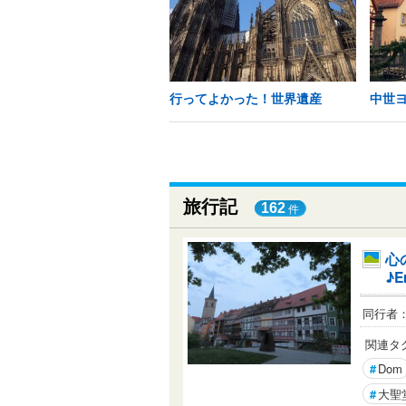
行ってよかった！世界遺産
中世
旅行記
162
件
心
♪E
同行者
関連タ
#
Dom
#
大聖