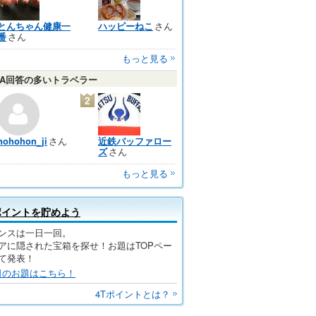
とんちゃん健康一
ハッピーねこ
さん
番
さん
もっと見る
＆A回答の多いトラベラー
2
nohohon_ji
さん
近鉄バッファロー
ズ
さん
もっと見る
ポイントを貯めよう
ンスは一日一回。
アに隠された宝箱を探せ！お題はTOPペー
て発表！
日のお題はこちら！
4Tポイントとは？