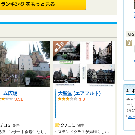
Q
1
4T
ーム広場
大聖堂 (エアフルト)
チャ
3.31
3.3
エリ
ジに
本
9
件
9
件
規模コンサート会場になり、
ステンドグラスが素晴らしい