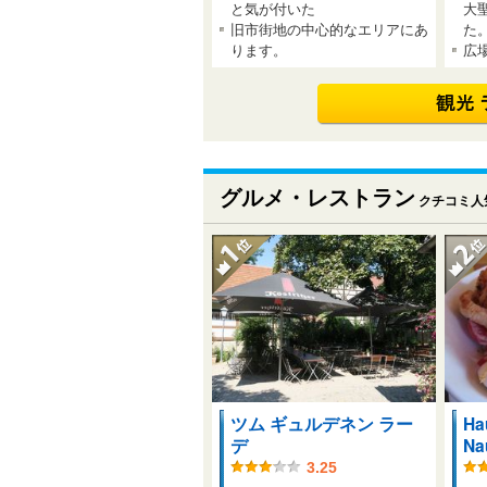
と気が付いた
大
旧市街地の中心的なエリアにあ
た
ります。
広
グルメ・レストラン
クチコミ人
ツム ギュルデネン ラー
Ha
デ
Na
3.25