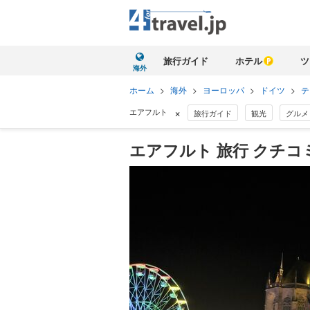
旅行ガイド
ホテル
ツ
海外
ホーム
>
海外
>
ヨーロッパ
>
ドイツ
>
テ
×
エアフルト
旅行ガイド
観光
グルメ
エアフルト 旅行 クチコ