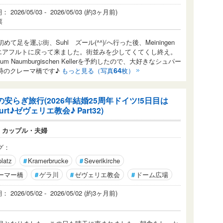
2026/05/03 - 2026/05/03 (約3ヶ月前)
票
めて足を運ぶ街、Suhl ズール(^^)/へ行った後、Meiningen
t エアフルトに戻って来ました。街並みを少してくてくし終え。
 Naumburgischen Kellerを予約したので、大好きなシュパー
時のクレーマ橋です♪
もっと見る（写真
枚）
64
の安らぎ旅行(2026年結婚25周年ドイツ!5日目は
furt♪ゼヴェリエ教会♪ Part32)
：
カップル・夫婦
グ：
latz
#
Kramerbrucke
#
Severikirche
ーマー橋
#
ゲラ川
#
ゼヴェリエ教会
#
ドーム広場
2026/05/02 - 2026/05/02 (約3ヶ月前)