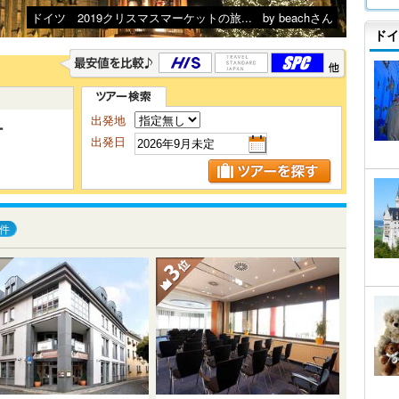
ドイツ 2019クリスマスマーケットの旅...
by beachさん
ドイ
出発地
ー
出発日
件