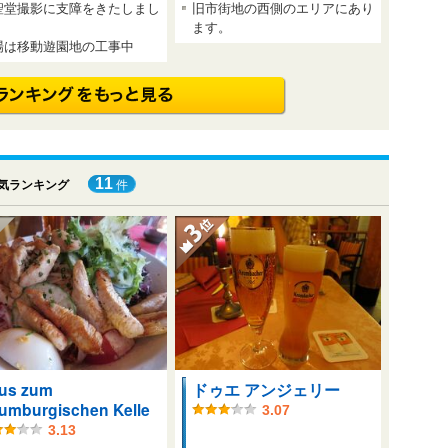
聖堂撮影に支障をきたしまし
旧市街地の西側のエリアにあり
。
ます。
場は移動遊園地の工事中
11
気ランキング
件
us zum
ドゥエ アンジェリー
umburgischen Kelle
3.07
3.13