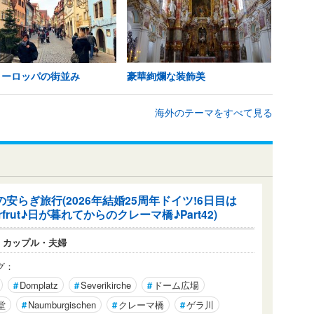
ヨーロッパの街並み
豪華絢爛な装飾美
海外のテーマをすべて見る
の安らぎ旅行(2026年結婚25周年ドイツ!6日目は
rfrut♪日が暮れてからのクレーマ橋♪Part42)
：
カップル・夫婦
グ：
#
Domplatz
#
Severikirche
#
ドーム広場
堂
#
Naumburgischen
#
クレーマ橋
#
ゲラ川