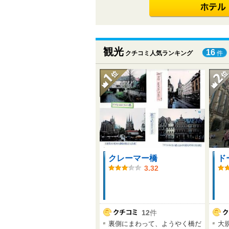
観光
16
クチコミ人気ランキング
件
クレーマー橋
ド
3.32
12
件
裏側にまわって、ようやく橋だ
大