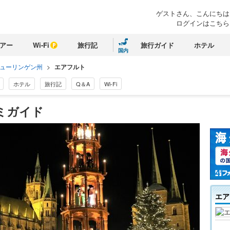
ゲストさん、
こんにちは
ログインはこちら
アー
Wi-Fi
旅行記
旅行ガイド
ホテル
国内
ューリンゲン州
>
エアフルト
ホテル
旅行記
Q＆A
Wi-Fi
ミガイド
エア