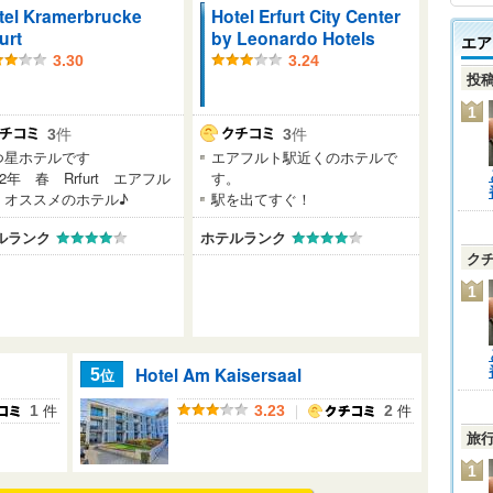
tel Kramerbrucke
Hotel Erfurt City Center
urt
by Leonardo Hotels
エア
3.30
3.24
投
1
3
件
3
件
つ星ホテルです
エアフルト駅近くのホテルで
12年 春 Rrfurt エアフル
す。
 オススメのホテル♪
駅を出てすぐ！
ルランク
ホテルランク
ク
1
Hotel Am Kaisersaal
位
5
件
｜
件
1
3.23
2
旅
1