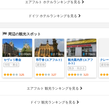
エアフルト ホテルランキングを見る
ドイツ ホテルランキングを見る
周辺の観光スポット
0.06km
0.73km
0.76km
セヴェリ教会
市庁舎 (エアフルト)
観光案内所 (エアフ
クレー
ルト)
寺院・教会
建造物
建造物
散歩・街歩き
3.25
3.27
3.23
エアフルト 観光ランキングを見る
ドイツ 観光ランキングを見る