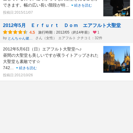
できます。幅の広い長い階段が特
...
続きを読む
投稿日:2015/11/07
1
2012年5月 Ｅｒｆｕｒｔ Ｄｏｍ エアフルト大聖堂
4.5
旅行時期：2012/05（約14年前）
1
by
さん（女性）
エアフルト クチコミ：32件
とんちゃん健康一番
2012年5月6日（日）エアフルト大聖堂へ♪
昼間の大聖堂も美しいですが夜ライトアップされた
大聖堂も素敵です☆
742
...
続きを読む
3
投稿日:2012/10/26