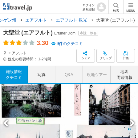
ログイン
新規登録
検索
MENU
ンゲン州
エアフルト
エアフルト 観光
大聖堂 (エアフルト)
大聖堂 (エアフルト)
Erfurter Dom
寺院・教会
3.30
9件のクチコミ
エアフルト
シェア
クリップ
計画
観光の所要時間：
1-2時間
施設情報
地図
写真
Q&A
現地ツアー
クチコミ
周辺情報