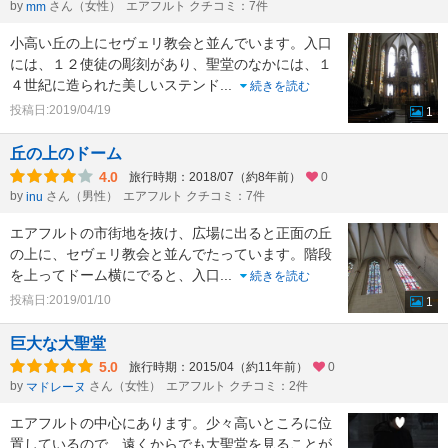
by
さん（女性）
エアフルト クチコミ：7件
mm
小高い丘の上にセヴェリ教会と並んでいます。入口
には、１２使徒の彫刻があり、聖堂のなかには、１
４世紀に造られた美しいステンド
...
続きを読む
投稿日:2019/04/19
1
丘の上のドーム
4.0
旅行時期：2018/07（約8年前）
0
by
さん（男性）
エアフルト クチコミ：7件
inu
エアフルトの市街地を抜け、広場に出ると正面の丘
の上に、セヴェリ教会と並んでたっています。階段
を上ってドーム横にでると、入口
...
続きを読む
投稿日:2019/01/10
1
巨大な大聖堂
5.0
旅行時期：2015/04（約11年前）
0
by
さん（女性）
エアフルト クチコミ：2件
マドレーヌ
エアフルトの中心にあります。少々高いところに位
置しているので、遠くからでも大聖堂を見ることが