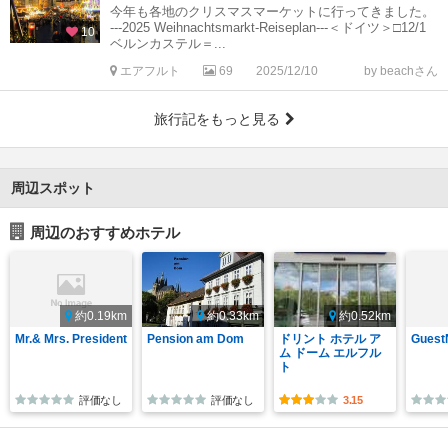
今年も各地のクリスマスマーケットに行ってきました。
---2025 Weihnachtsmarkt-Reiseplan---＜ドイツ＞□12/1
10
ベルンカステル＝...
エアフルト
69
2025/12/10
by beachさん
旅行記をもっと見る
周辺スポット
周辺のおすすめホテル
約0.19km
約0.33km
約0.52km
Mr.& Mrs. President
Pension am Dom
ドリント ホテル ア
GuestN
ム ドーム エルフル
ト
評価なし
評価なし
3.15