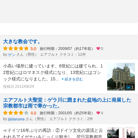
大きな教会です。
5.0
旅行時期：2009/07（約17年前）
0
by
さん（男性）
エアフルト クチコミ：12件
ゲン
小高い場所に建っています。8世紀には建てられ、1
2世紀にはロマネスク様式になり、13世紀にはゴシ
ック様式になりました。15
...
続きを読む
投稿日:2012/08/29
1
エアフルト大聖堂：ゲラ川に囲まれた盆地の上に発展した
宗教都市は雨で寒かった。
4.0
旅行時期：2001/05（約25年前）
4
by
さん（男性）
エアフルト クチコミ：2件
jijidaruma
≪ドイツ16年ぶりの再訪：②ドイツ文化の源流と云
われるアイゼナハをじっくり観光し、翌日宗教都市