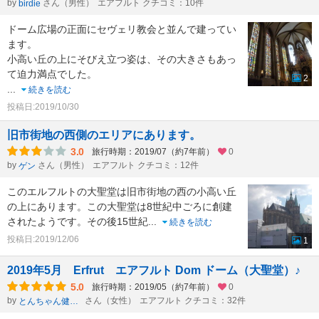
by
さん（男性）
エアフルト クチコミ：10件
birdie
ドーム広場の正面にセヴェリ教会と並んで建ってい
ます。
小高い丘の上にそびえ立つ姿は、その大きさもあっ
て迫力満点でした。
2
...
続きを読む
投稿日:2019/10/30
旧市街地の西側のエリアにあります。
3.0
旅行時期：2019/07（約7年前）
0
by
さん（男性）
エアフルト クチコミ：12件
ゲン
このエルフルトの大聖堂は旧市街地の西の小高い丘
の上にあります。この大聖堂は8世紀中ごろに創建
されたようです。その後15世紀
...
続きを読む
投稿日:2019/12/06
1
2019年5月 Erfrut エアフルト Dom ドーム（大聖堂）♪
5.0
旅行時期：2019/05（約7年前）
0
by
さん（女性）
エアフルト クチコミ：32件
とんちゃん健康一番