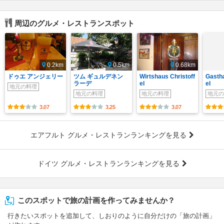
周辺のグルメ・レストランスポット
0.2km
0.5km
0.68km
ドゥエ アンジェリー
ツム ギュルデネン
Wirtshaus Christoff
Gasth
ラーデ
el
el
地元の料理
地元の料理
地元の料理
地元の
3.07
3.25
3.07
エアフルト グルメ・レストランランキングを見る
ドイツ グルメ・レストランランキングを見る
このスポットで旅の計画を作ってみませんか？
行きたいスポットを追加して、しおりのように自分だけの「旅の計画」