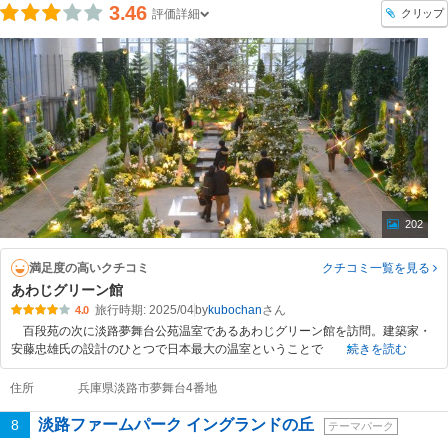
3.46
クリップ
評価詳細
202
満足度の高いクチコミ
クチコミ一覧
を見る
あわじグリーン館
旅行時期: 2025/04
by
kubochan
4.0
百段苑の次に淡路夢舞台公苑温室であるあわじグリーン館を訪問。建築家・
安藤忠雄氏の設計のひとつで日本最大の温室ということで
続きを読む
住所
兵庫県淡路市夢舞台4番地
淡路ファームパーク イングランドの丘
8
テーマパーク