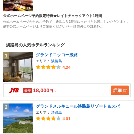
PR
公式ホームページ予約限定特典★レイトチェックアウト1時間
公式ホームページからのご予約で、通常より1時間ゆったりとお過ごしいただけます。
是非公式ホームページよりご確認ください♪※一部 除外日や対象外...
淡路島の人気ホテルランキング
グランドニッコー淡路
1
エリア：
淡路島
4.24
18,000
詳細
最安
円～
グランドメルキュール淡路島リゾート＆スパ
2
エリア：
淡路島
4.01