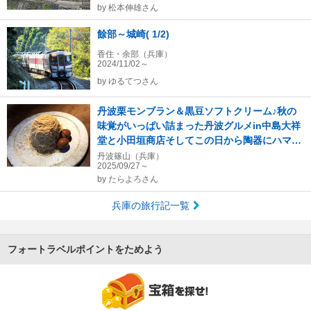
by
松本伸雄さん
餘部～城崎( 1/2)
香住・余部（兵庫）
2024/11/02～
by
ゆるてつさん
丹波栗モンブラン＆黒豆ソフトクリーム♪秋の
味覚がいっぱい詰まった丹波グルメin中島大祥
堂と小田垣商店そしてこの日から陶器にハマっ
た♪
丹波篠山（兵庫）
2025/09/27～
by
たらよろさん
兵庫の旅行記一覧
フォートラベルポイントをためよう