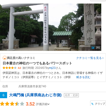
281
満足度の高いクチコミ
クチコミ一覧
を見る
日本最古の神社の一つでもあるパワースポット
旅行時期: 2024/07
by
mj23
4.0
伊弉諾神宮は、日本最古の神社の一つとされ、日本神話に登場する神様の イザ
ナギノミコト（伊弉諾尊）とイザナミノミコト（伊弉
続きを読む
住所
兵庫県淡路市多賀740
大鳴門橋 (兵庫県南あわじ市側)
6
名所・史跡
3.52
クリップ
評価詳細