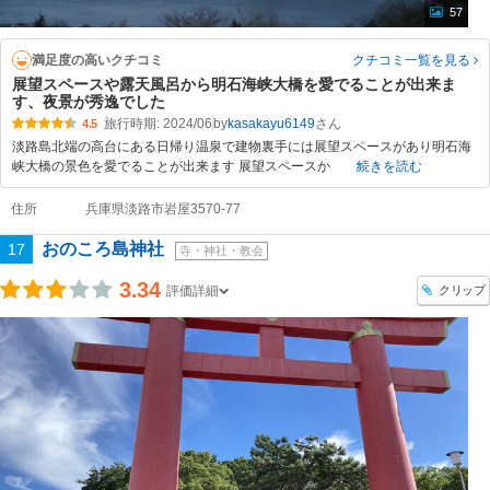
57
満足度の高いクチコミ
クチコミ一覧
を見る
展望スペースや露天風呂から明石海峡大橋を愛でることが出来ま
す、夜景が秀逸でした
旅行時期: 2024/06
by
kasakayu6149
4.5
淡路島北端の高台にある日帰り温泉で建物裏手には展望スペースがあり明石海
峡大橋の景色を愛でることが出来ます 展望スペースか
続きを読む
住所
兵庫県淡路市岩屋3570-77
おのころ島神社
17
寺・神社・教会
3.34
クリップ
評価詳細