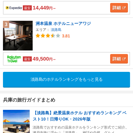
14,449
詳細
最安
円～
洲本温泉 ホテルニューアワジ
3
エリア：
淡路島
3.81
49,500
詳細
最安
円～
淡路島のホテルランキングをもっと見る
兵庫の旅行ガイドまとめ
【淡路島】絶景温泉ホテル おすすめランキング ベ
スト10！日帰りOK・2026年版
淡路島でおすすめの温泉ホテルをランキング形式でご紹介。
瀬戸内海に浮かぶ「淡路島」。神話や自然、グルメ...