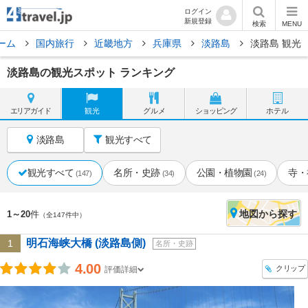
ログイン
新規登録
検索
MENU
ーム
国内旅行
近畿地方
兵庫県
淡路島
淡路島 観光
淡路島の観光スポット ランキング
エリア
ガイド
観光
グルメ
ショッピング
ホテル
淡路島
観光すべて
観光すべて
名所・史跡
公園・植物園
寺・
(147)
(34)
(24)
地図
から探す
1～20
件
（全147件中）
明石海峡大橋 (淡路島側)
1
名所・史跡
4.00
クリップ
評価詳細