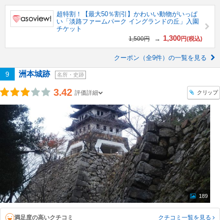
超特割！【最大50％割引】かわいい動物がいっぱ
い「淡路ファームパーク イングランドの丘」入園
チケット
1,300
→
1,500円
円(税込)
クーポン（全9件）の一覧を見る
洲本城跡
9
名所・史跡
3.42
クリップ
評価詳細
189
満足度の高いクチコミ
クチコミ一覧
を見る