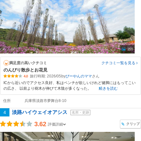
255
満足度の高いクチコミ
クチコミ一覧
を見る
のんびり散歩とお花見
旅行時期: 2026/05
by
ぴーやんのママ
4.0
ICから近いのでアクセス良好、私はベンチが欲しいけれど健脚にはもってこい
の広さ、 以前より樹木が伸びて木陰が多くなった。
続きを読む
住所
兵庫県淡路市夢舞台8-10
淡路ハイウェイオアシス
4
名所・史跡
3.62
クリップ
評価詳細