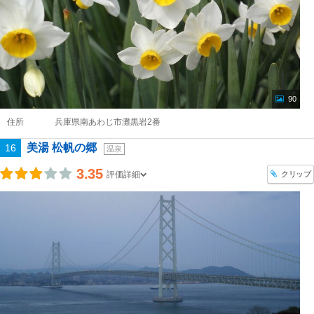
90
住所
兵庫県南あわじ市灘黒岩2番
美湯 松帆の郷
16
温泉
3.35
クリップ
評価詳細