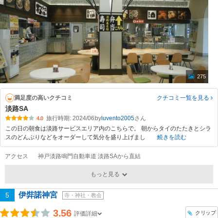
275
満足度の高いクチコミ
クチコミ一覧
を見る
淡路SA
旅行時期: 2024/06
by
luvento2005
4.0
この日の朝食は淡路サービスエリア内のこちらで。 朝からタイのたたきとシラ
スのどんぶりなどをオーダーして気分を盛り上げまし
続きを読む
アクセス
神戸淡路鳴門自動車道 淡路SAから直結
もっと見る
伊弉諾神宮
5
寺・神社・教会
3.56
クリップ
評価詳細