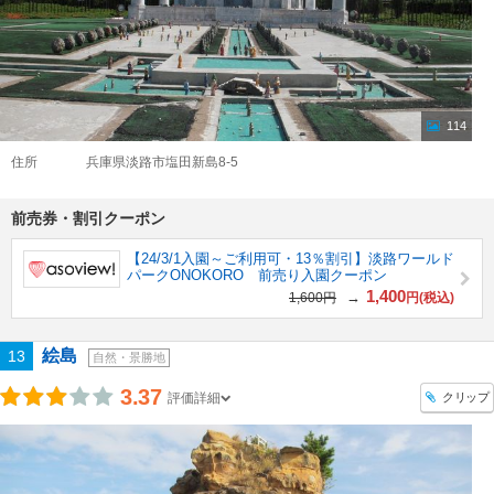
114
住所
兵庫県淡路市塩田新島8-5
前売券・割引クーポン
【24/3/1入園～ご利用可・13％割引】淡路ワールド
パークONOKORO 前売り入園クーポン
1,400
→
1,600円
円(税込)
絵島
13
自然・景勝地
3.37
クリップ
評価詳細