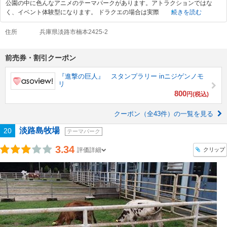
公園の中に色んなアニメのテーマパークがあります。アトラクションではな
く、イベント体験型になります。 ドラクエの場合は実際
続きを読む
住所
兵庫県淡路市楠本2425-2
前売券・割引クーポン
『進撃の巨人』 スタンプラリー inニジゲンノモ
リ
800
円(税込)
クーポン（全43件）の一覧を見る
淡路島牧場
20
テーマパーク
3.34
クリップ
評価詳細