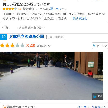
美しい石垣などが残っています
旅行時期: 2025/03
by
夏ミカン
4.0
洲本城は三熊山の山上に築かれた戦国時代の山城、別名三熊城。 国の史跡に指
定されています。 山頂の城を「上の城」、寛永の
続きを読む
住所
兵庫県洲本市小路谷
兵庫県立淡路島公園
10
公園・植物園
3.40
クリップ
評価詳細
130
満足度の高いクチコミ
クチコミ一覧
を見る