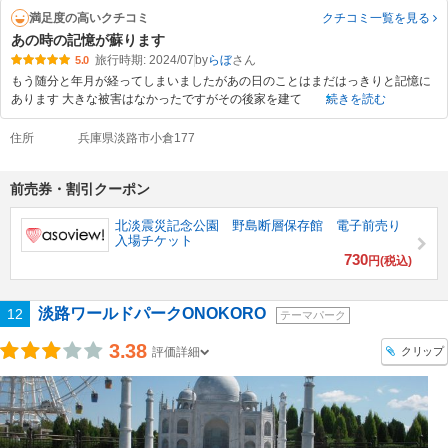
満足度の高いクチコミ
クチコミ一覧
を見る
あの時の記憶が蘇ります
旅行時期: 2024/07
by
らぼ
5.0
もう随分と年月が経ってしまいましたがあの日のことはまだはっきりと記憶に
あります 大きな被害はなかったですがその後家を建て
続きを読む
住所
兵庫県淡路市小倉177
前売券・割引クーポン
北淡震災記念公園 野島断層保存館 電子前売り
入場チケット
730
円(税込)
淡路ワールドパークONOKORO
12
テーマパーク
3.38
クリップ
評価詳細