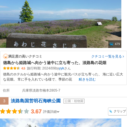
479
満足度の高いクチコミ
クチコミ一覧
を見る
徳島から姫路城へ向かう途中に立ち寄った、淡路島の花畑
旅行時期: 2024/09
by
yyk
4.5
徳島のホテルから姫路城へ向かう途中に観光バスが立ち寄った、 海に近い広大
な花畑。 常に手を入れている様で、季節の花
続きを読む
住所
兵庫県淡路市楠本2805-7
淡路島国営明石海峡公園
3
公園・植物園
3.67
クリップ
評価詳細