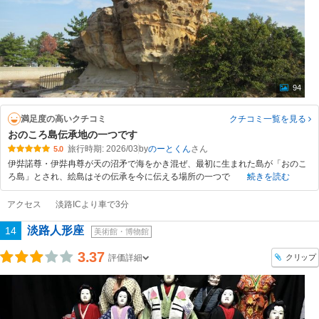
94
満足度の高いクチコミ
クチコミ一覧
を見る
おのころ島伝承地の一つです
旅行時期: 2026/03
by
のーとくん
5.0
伊弉諾尊・伊弉冉尊が天の沼矛で海をかき混ぜ、最初に生まれた島が「おのこ
ろ島」とされ、絵島はその伝承を今に伝える場所の一つで
続きを読む
アクセス
淡路ICより車で3分
淡路人形座
14
美術館・博物館
3.37
クリップ
評価詳細