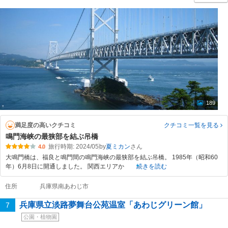
189
満足度の高いクチコミ
クチコミ一覧
を見る
鳴門海峡の最狭部を結ぶ吊橋
旅行時期: 2024/05
by
夏ミカン
4.0
大鳴門橋は、福良と鳴門間の鳴門海峡の最狭部を結ぶ吊橋。 1985年（昭和60
年）6月8日に開通しました。 関西エリアか
続きを読む
住所
兵庫県南あわじ市
兵庫県立淡路夢舞台公苑温室「あわじグリーン館」
7
公園・植物園