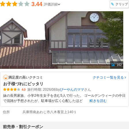
3.44
クリップ
評価詳細
162
満足度の高いクチコミ
クチコミ一覧
を見る
お子様づれにピッタリ
旅行時期: 2026/06
by
ぴーやんのママ
4.0
妹の長男家族、小学2年生女子を含む5人で行った。 ゴールデンウィークの中日
で混雑が予想されたが、駐車場が広く心配したほど
続きを読む
住所
兵庫県南あわじ市八木養宜上140１
前売券・割引クーポン