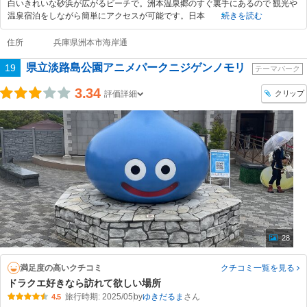
白いきれいな砂浜が広がるビーチで。洲本温泉郷のすぐ裏手にあるので 観光や
温泉宿泊をしながら簡単にアクセスが可能です。日本
続きを読む
住所
兵庫県洲本市海岸通
県立淡路島公園アニメパークニジゲンノモリ
19
テーマパーク
3.34
クリップ
評価詳細
28
満足度の高いクチコミ
クチコミ一覧
を見る
ドラクエ好きなら訪れて欲しい場所
旅行時期: 2025/05
by
ゆきだるま
4.5