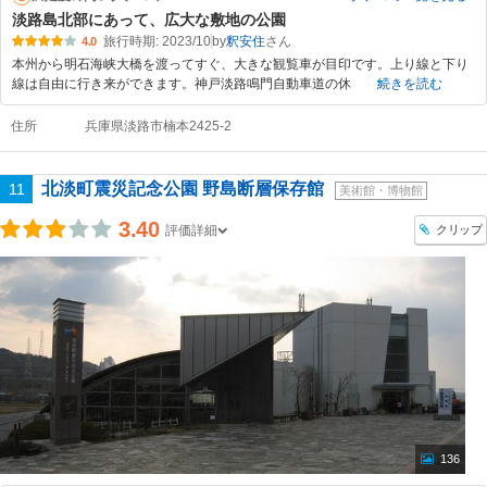
淡路島北部にあって、広大な敷地の公園
旅行時期: 2023/10
by
釈安住
4.0
本州から明石海峡大橋を渡ってすぐ、大きな観覧車が目印です。上り線と下り
線は自由に行き来ができます。神戸淡路鳴門自動車道の休
続きを読む
住所
兵庫県淡路市楠本2425-2
北淡町震災記念公園 野島断層保存館
11
美術館・博物館
3.40
クリップ
評価詳細
136