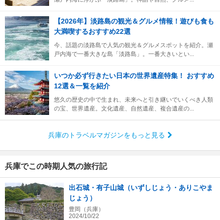
【2026年】淡路島の観光＆グルメ情報！遊びも食も
大満喫するおすすめ22選
今、話題の淡路島で人気の観光＆グルメスポットを紹介。瀬
戸内海で一番大きな島「淡路島」。一番大きいとい...
いつか必ず行きたい日本の世界遺産特集！ おすすめ
12選＆一覧を紹介
悠久の歴史の中で生まれ、未来へと引き継いでいくべき人類
の宝、世界遺産。文化遺産、自然遺産、複合遺産の...
兵庫のトラベルマガジンをもっと見る
兵庫でこの時期人気の旅行記
出石城・有子山城（いずしじょう・ありこやま
じょう）
豊岡（兵庫）
2024/10/22