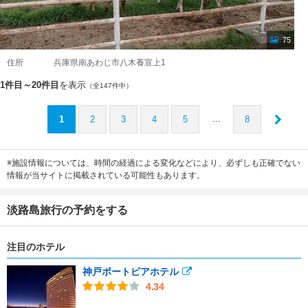
75
住所
兵庫県南あわじ市八木養宣上1
1件目～20件目
を表示
（全147件中）
…
1
2
3
4
5
8
※施設情報については、時間の経過による変化などにより、必ずしも正確でない
情報が当サイトに掲載されている可能性もあります。
淡路島旅行の予約をする
注目のホテル
神戸ポートピアホテル
4.34