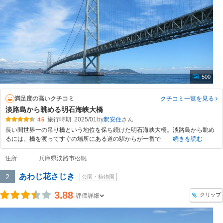
500
満足度の高いクチコミ
クチコミ一覧
を見る
淡路島から眺める明石海峡大橋
旅行時期: 2025/01
by
釈安住
4.5
長い間世界一の吊り橋という地位を保ち続けた明石海峡大橋。淡路島から眺め
るには、橋を渡ってすぐの場所にある道の駅からが一番で
続きを読む
住所
兵庫県淡路市松帆
あわじ花さじき
2
公園・植物園
3.88
クリップ
評価詳細