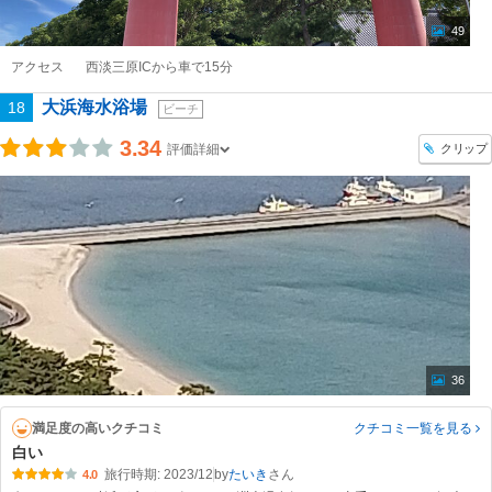
49
アクセス
西淡三原ICから車で15分
大浜海水浴場
18
ビーチ
3.34
クリップ
評価詳細
36
満足度の高いクチコミ
クチコミ一覧
を見る
白い
旅行時期: 2023/12
by
たいき
4.0