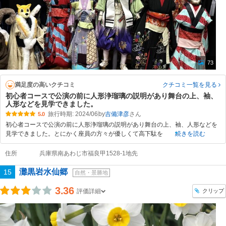
73
満足度の高いクチコミ
クチコミ一覧
を見る
初心者コースで公演の前に人形浄瑠璃の説明があり舞台の上、袖、
人形などを見学できました。
旅行時期: 2024/06
by
吉備津彦
5.0
初心者コースで公演の前に人形浄瑠璃の説明があり舞台の上、袖、人形などを
見学できました。とにかく座員の方々が優しくて高下駄を
続きを読む
住所
兵庫県南あわじ市福良甲1528-1地先
灘黒岩水仙郷
15
自然・景勝地
3.36
クリップ
評価詳細