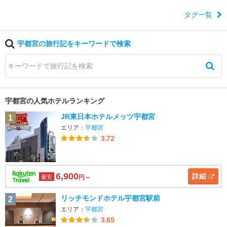
タグ一覧
宇都宮の旅行記をキーワードで検索
宇都宮の人気ホテルランキング
JR東日本ホテルメッツ宇都宮
1
エリア：
宇都宮
3.72
6,900
詳細
最安
円～
リッチモンドホテル宇都宮駅前
2
エリア：
宇都宮
3.65