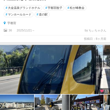
益
子
#
大金温泉グランドホテル
#
宇都宮餃子
#
松が峰教会
#
マンホールカード
#
道の駅
宇都宮
36
2025/11/21～
by ちぃちゃさん
投稿日：8ヶ月前
13