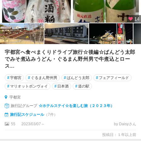
14
宇都宮へ食べまくりドライブ旅行☆後編☆ばんどう太郎
でみそ煮込みうどん・ぐるまん野州男で牛煮込とロー
ス...
#
宇都宮
#
ぐるまん野州男
#
ばんどう太郎
#
フェアフィールド
#
マリオットボンヴォイ
#
日本酒
#
道の駅
宇都宮
旅行記グループ
☆ホテルステイ☆を楽しむ旅（２０２３年）
旅行記スケジュール
（7件）
55
2023/03/07～
by Daisyさん
投稿日：１年以上前