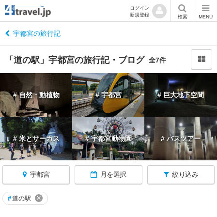
ログイン
新規登録
閉
検索
MENU
じ
る
宇都宮の旅行記
「道の駅」宇都宮の旅行記・ブログ
全7件
栃
# 自然・動植物
# 宇都宮
# 巨大地下空間
木
へ
戻
る
# 米とサーカス
# 宇都宮動物園
# バスツアー
栃
木
宇都宮
月を選択
絞り込み
す
べ
て
×
#
道の駅