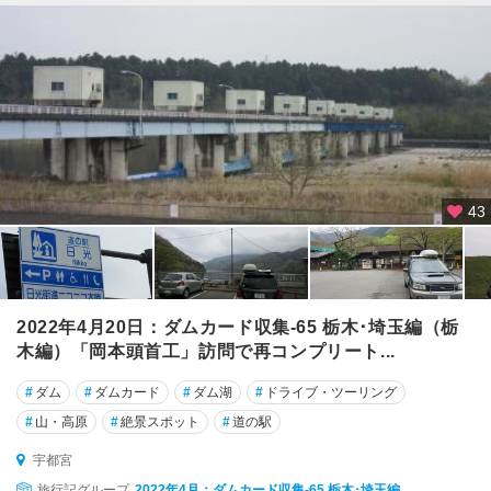
43
2022年4月20日：ダムカード収集-65 栃木･埼玉編（栃
木編）「岡本頭首工」訪問で再コンプリート...
#
ダム
#
ダムカード
#
ダム湖
#
ドライブ・ツーリング
#
山・高原
#
絶景スポット
#
道の駅
宇都宮
旅行記グループ
2022年4月：ダムカード収集-65 栃木･埼玉編