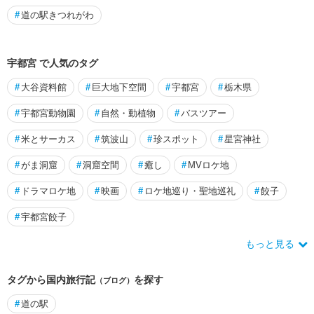
#
道の駅きつれがわ
宇都宮 で人気のタグ
#
大谷資料館
#
巨大地下空間
#
宇都宮
#
栃木県
#
宇都宮動物園
#
自然・動植物
#
バスツアー
#
米とサーカス
#
筑波山
#
珍スポット
#
星宮神社
#
がま洞窟
#
洞窟空間
#
癒し
#
MVロケ地
#
ドラマロケ地
#
映画
#
ロケ地巡り・聖地巡礼
#
餃子
#
宇都宮餃子
もっと見る
タグから国内旅行記
を探す
（ブログ）
#
道の駅