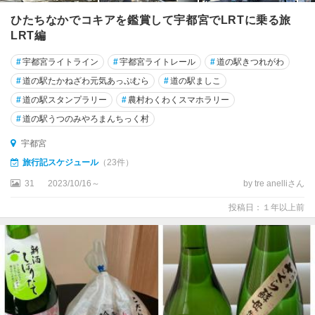
ひたちなかでコキアを鑑賞して宇都宮でLRTに乗る旅
LRT編
#
宇都宮ライトライン
#
宇都宮ライトレール
#
道の駅きつれがわ
#
道の駅たかねざわ元気あっぷむら
#
道の駅ましこ
#
道の駅スタンプラリー
#
農村わくわくスマホラリー
#
道の駅うつのみやろまんちっく村
宇都宮
旅行記スケジュール
（23件）
31
2023/10/16～
by tre anelliさん
投稿日：１年以上前