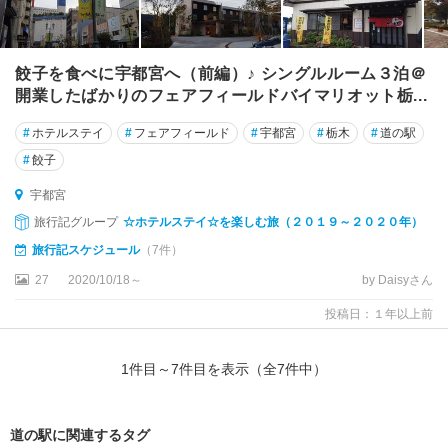
餃子を食べに宇都宮へ（前編）♪ シングルルーム３泊＠
開業したばかりのフェアフィールドバイマリオット栃...
#
ホテルステイ
#
フェアフィールド
#
宇都宮
#
栃木
#
道の駅
#
餃子
宇都宮
旅行記グループ
☆ホテルステイ☆を楽しむ旅（２０１９～２０２０年）
旅行記スケジュール
（7件）
27
2020/10/18～
by Daisyさん
投稿日：１年以上前
1
件目～
7
件目を表示（全
7
件中）
道の駅に関連するタグ