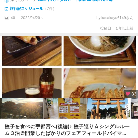
旅行記スケジュール
（7件）
40
2022/04/20～
by kasakayu6149さん
投稿日：１年以上前
33
餃子を食べに宇都宮へ(後編)♪ 餃子巡り☆シングルルー
ム３泊＠開業したばかりのフェアフィールドバイマ...