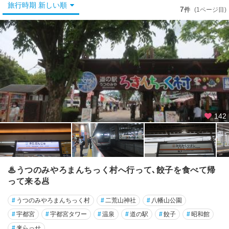
宇
旅行時期 新しい順
7
件
(1ページ目)
都
宮
那
須
・
塩
原
日
142
光
鬼
怒
川
♨うつのみやろまんちっく村へ行って､餃子を食べて帰
・
って来る🥟
川
治
#
うつのみやろまんちっく村
#
二荒山神社
#
八幡山公園
・
#
宇都宮
#
宇都宮タワー
#
温泉
#
道の駅
#
餃子
#
昭和館
湯
西
#
来らっせ