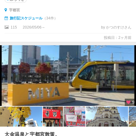
川
宇都宮
小
旅行記スケジュール
（34件）
山
115
2026/05/06～
by かつのすけさん
・
佐
投稿日：2ヶ月前
野
・
足
尾
大
田
原
・
矢
9
板
・
真
岡
・
大金温泉と宇都宮散策。