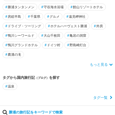
#
勝浦タンタンメン
#
守谷海水浴場
#
館山リゾートホテル
#
房総半島
#
千葉県
#
グルメ
#
遠見岬神社
#
ドライブ・ツーリング
#
ホテルハーヴェスト勝浦
#
外房
#
鴨川シーワールド
#
大山千枚田
#
亀岩の洞窟
#
鴨川グランドホテル
#
ドイツ村
#
野島崎灯台
#
農溝の滝
もっと見る
タグから国内旅行記
を探す
（ブログ）
#
温泉
タグ一覧
勝浦の旅行記をキーワードで検索