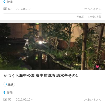
勝浦
50
2017/03/10～
by うさきさん
投稿日：１年以上前
11
かつうら海中公園 海中展望塔 緑水亭その1
#
温泉
勝浦
55
2016/09/15～
by あひるさん