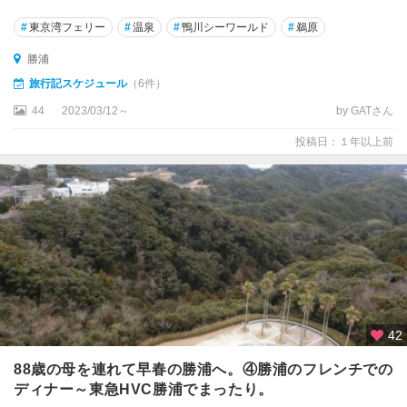
#
東京湾フェリー
#
温泉
#
鴨川シーワールド
#
鵜原
勝浦
旅行記スケジュール
（6件）
44
2023/03/12～
by GATさん
投稿日：１年以上前
42
88歳の母を連れて早春の勝浦へ。④勝浦のフレンチでの
ディナー～東急HVC勝浦でまったり。