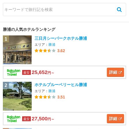
勝浦の人気ホテルランキング
三日月シーパークホテル勝浦
1
エリア：
勝浦
3.62
25,652
詳細
最安
円～
ホテルブルーベリーヒル勝浦
2
エリア：
勝浦
3.51
27,500
詳細
最安
円～