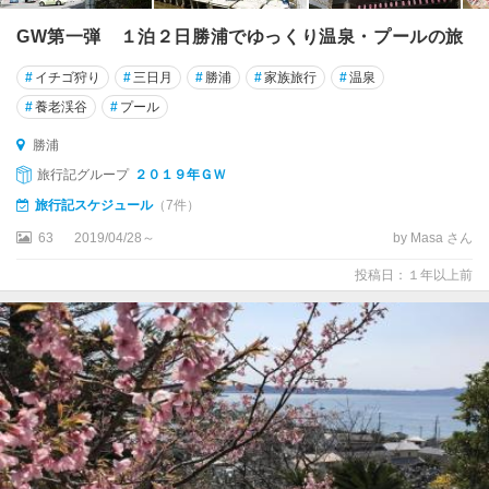
GW第一弾 １泊２日勝浦でゆっくり温泉・プールの旅
#
イチゴ狩り
#
三日月
#
勝浦
#
家族旅行
#
温泉
#
養老渓谷
#
プール
勝浦
旅行記グループ
２０１９年ＧＷ
旅行記スケジュール
（7件）
63
2019/04/28～
by Masa さん
投稿日：１年以上前