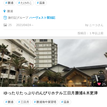
#
勝浦
#
たけのこ
#
温泉
勝浦
旅行記グループ
ハーヴェスト宿泊記
25
2021/04/24～
by ニーコさん
投稿日：１年以上前
25
ゆったりたっぷりのんびりホテル三日月勝浦&木更津
#
勝浦
#
三日月
#
勝浦海中展望塔
#
温泉