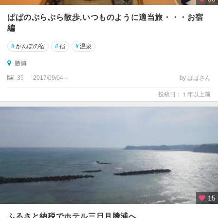
ぱぱのぷらぷら散歩,いつものように適当旅・・・お宿
編
#
かんぽの宿
#
宿
#
温泉
勝浦
35
2017/09/04～
by ぱぱさん
投稿日：１年以上前
15
ふるさと納税でホテル三日月勝浦へ