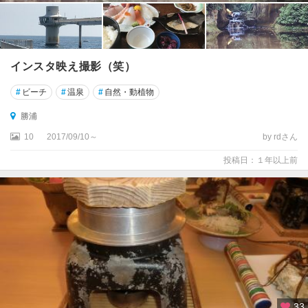
インスタ映え撮影（笑）
#
ビーチ
#
温泉
#
自然・動植物
勝浦
10
2017/09/10～
by rdさん
投稿日：１年以上前
33