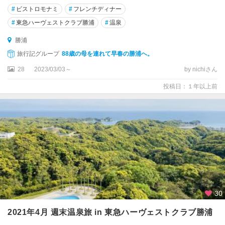
#
ビストロモナミ
#
フレンチディナー
#
東急ハーヴェストクラブ勝浦
#
温泉
勝浦
旅行記グループ
88歳の母を連れて早春の勝浦へ。
28
2023/03/03～
by nichiさん
投稿日：１年以上前
30
2021年4月 週末温泉旅 in 東急ハーヴェストクラブ勝浦