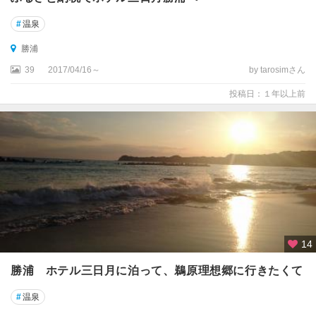
#
温泉
勝浦
39
2017/04/16～
by tarosimさん
投稿日：１年以上前
14
勝浦 ホテル三日月に泊って、鵜原理想郷に行きたくて
#
温泉