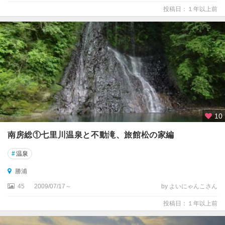
投稿日：１年以上前
10
南房総①七里川温泉と不動滝、旅館松の家編
#
温泉
勝浦
45
2009/07/17～
by よいにゃんこさん
投稿日：１年以上前