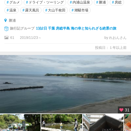
#
グルメ
#
ドライブ・ツーリング
#
内浦山温泉
#
勝浦
#
房総
#
温泉
#
露天風呂
#
大山千枚田
#
潮騒市場
勝浦
旅行記グループ
1泊2日 千葉 房総半島 海の幸と知られざる絶景の旅
61
2019/11/23～
by れおんさん
投稿日：１年以上前
31