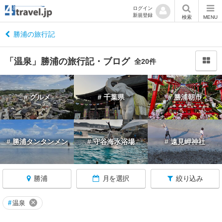
ログイン
新規登録
閉
検索
MENU
じ
る
勝浦の旅行記
「温泉」勝浦の旅行記・ブログ
全20件
千
# グルメ
# 千葉県
# 勝浦朝市
葉
へ
戻
る
# 勝浦タンタンメン
# 守谷海水浴場
# 遠見岬神社
千
葉
勝浦
月を選択
絞り込み
す
べ
て
×
#
温泉