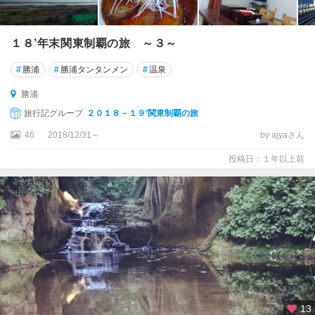
１８’年末関東制覇の旅 ～３～
#
勝浦
#
勝浦タンタンメン
#
温泉
勝浦
旅行記グループ
２０１８－１９’関東制覇の旅
46
2018/12/31～
by ajyaさん
投稿日：１年以上前
13