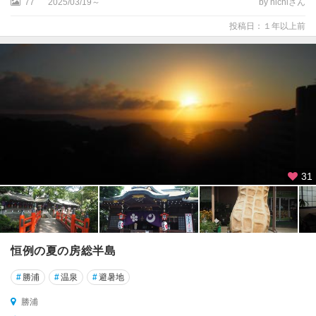
77
2025/03/19～
by nichiさん
子
投稿日：１年以上前
養
老
渓
谷
・
勝
浦
・
鴨
川
31
勝
浦
い
恒例の夏の房総半島
す
み
#
勝浦
#
温泉
#
避暑地
・
大
勝浦