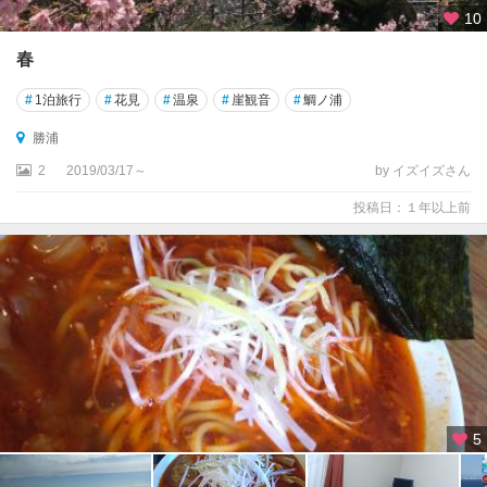
10
春
#
1泊旅行
#
花見
#
温泉
#
崖観音
#
鯛ノ浦
勝浦
2
2019/03/17～
by イズイズさん
投稿日：１年以上前
5