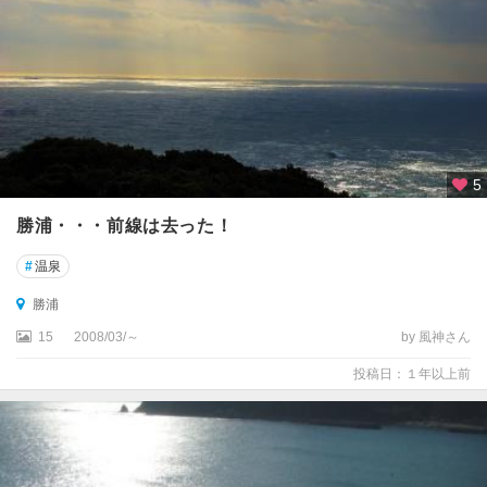
5
勝浦・・・前線は去った！
#
温泉
勝浦
15
2008/03/～
by 風神さん
投稿日：１年以上前