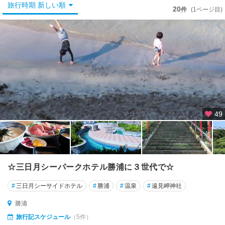
舞
旅行時期 新しい順
20
件
(1ページ目)
浜
・
浦
安
野
田
・
松
戸
49
・
船
橋
千
☆三日月シーパークホテル勝浦に３世代で☆
葉
・
#
三日月シーサイドホテル
#
勝浦
#
温泉
#
遠見岬神社
幕
張
勝浦
旅行記スケジュール
（5件）
市