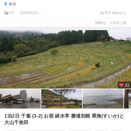
勝浦
67
2020/01/23～
by FLY tatsuさん
投稿日：１年以上前
31
1泊2日 千葉 (3-2) お宿 緑水亭 勝浦別館 翠海(すいか)と
大山千枚田