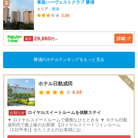
東急ハーヴェストクラブ 勝浦
3
エリア：
勝浦
3.36
29,860
詳細
最安
円～
勝浦のホテルランキングをもっと見る
注目
ホテル日航成田
4.44
ロイヤルスイートルームを体験ステイ
お知らせ
▼ ロイヤルスイートルームで優雅なひとときを ▼ ホテル日航
成田内で最上級のお部屋 【ロイヤルスイートツインルーム
（132平米)】をたくさんのお客様にお...