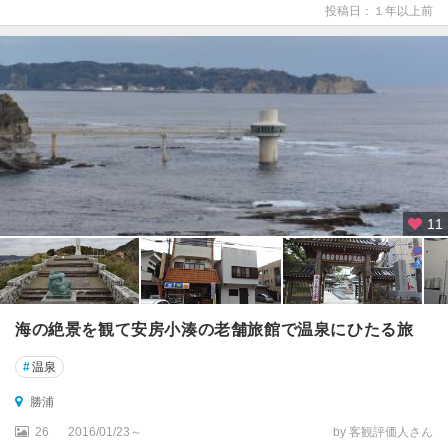
投稿日：１年以上前
11
海の絶景を観て安房小湊の老舗旅館で温泉にひたる旅
#
温泉
勝浦
26
2016/01/23～
by 客観評価人さん