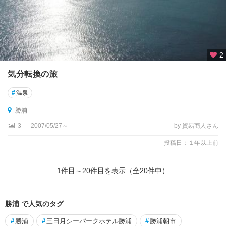
2
気分転換の旅
#
温泉
勝浦
3
2007/05/27～
by 貿易商人さん
投稿日：１年以上前
1
件目～
20
件目を表示（全
20
件中）
勝浦 で人気のタグ
#
勝浦
#
三日月シーパークホテル勝浦
#
勝浦朝市