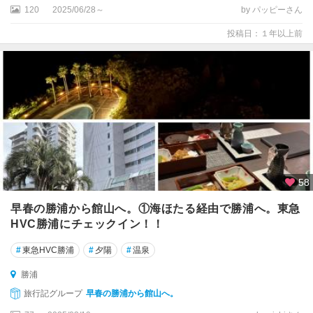
原
120
2025/06/28～
by パッピーさん
・
投稿日：１年以上前
木
更
津
成
田
・
佐
倉
58
銚
子
早春の勝浦から館山へ。①海ほたる経由で勝浦へ。東急
・
HVC勝浦にチェックイン！！
九
十
#
東急HVC勝浦
#
夕陽
#
温泉
九
里
勝浦
・
旅行記グループ
早春の勝浦から館山へ。
白