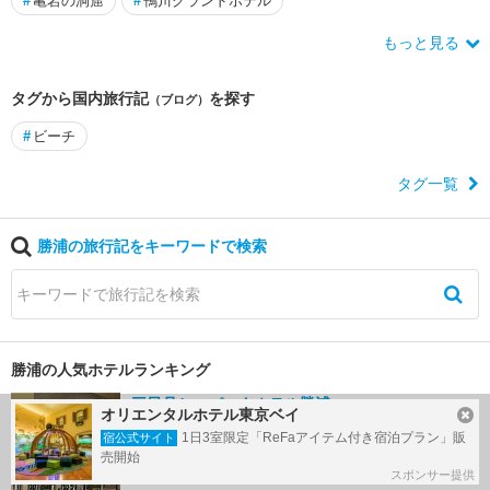
#
亀岩の洞窟
#
鴨川グランドホテル
もっと見る
タグから国内旅行記
を探す
（ブログ）
#
ビーチ
タグ一覧
勝浦の旅行記をキーワードで検索
勝浦の人気ホテルランキング
三日月シーパークホテル勝浦
1
オリエンタルホテル東京ベイ
エリア：
勝浦
1日3室限定「ReFaアイテム付き宿泊プラン」販
宿公式サイト
3.63
売開始
スポンサー提供