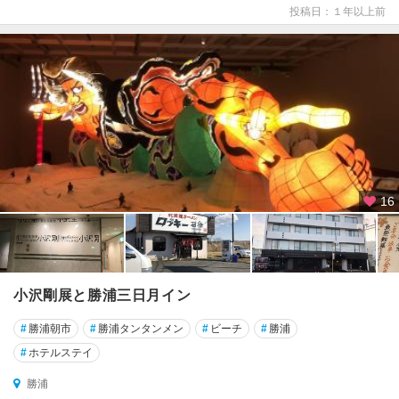
投稿日：１年以上前
16
小沢剛展と勝浦三日月イン
#
勝浦朝市
#
勝浦タンタンメン
#
ビーチ
#
勝浦
#
ホテルステイ
勝浦