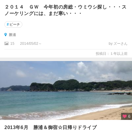
２０１４ ＧＷ 今年初の房総・ウミウシ探し・・・ス
ノーケリングには、まだ寒い・・・
#
ビーチ
勝浦
15
2014/05/02～
by ズーさん
投稿日：１年以上前
6
2013年6月 勝浦＆御宿☆日帰りドライブ