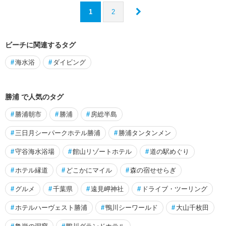
1
2
ビーチに関連するタグ
#
海水浴
#
ダイビング
勝浦 で人気のタグ
#
勝浦朝市
#
勝浦
#
房総半島
#
三日月シーパークホテル勝浦
#
勝浦タンタンメン
#
守谷海水浴場
#
館山リゾートホテル
#
道の駅めぐり
#
ホテル縁道
#
どこかにマイル
#
森の宿せせらぎ
#
グルメ
#
千葉県
#
遠見岬神社
#
ドライブ・ツーリング
#
ホテルハーヴェスト勝浦
#
鴨川シーワールド
#
大山千枚田