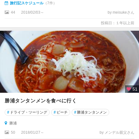
旅行記スケジュール
（7件）
44
2018/02/03～
by meisukeさん
投稿日：１年以上前
51
勝浦タンタンメンを食べに行く
#
ドライブ・ツーリング
#
ビーチ
#
勝浦タンタンメン
勝浦
50
2018/01/27～
by メンデル親父さん