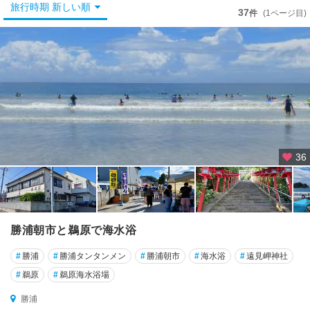
舞
旅行時期 新しい順
37
件
(1ページ目)
浜
・
浦
安
野
田
・
松
戸
36
・
船
橋
千
勝浦朝市と鵜原で海水浴
葉
・
#
勝浦
#
勝浦タンタンメン
#
勝浦朝市
#
海水浴
#
遠見岬神社
幕
#
鵜原
#
鵜原海水浴場
張
勝浦
市