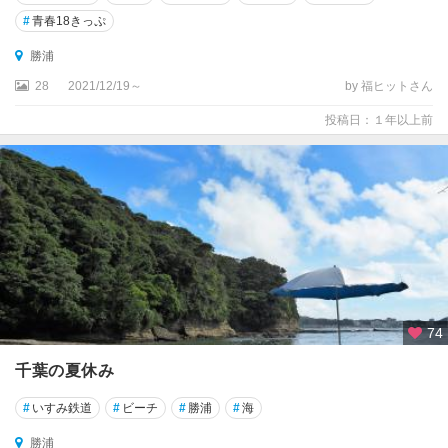
多
喜
#
青春18きっぷ
勝浦
鴨
川
28
2021/12/19～
by 福ヒットさん
投稿日：１年以上前
御
宿
養
老
渓
谷
館
山
74
・
南
千葉の夏休み
房
総
#
いすみ鉄道
#
ビーチ
#
勝浦
#
海
勝浦