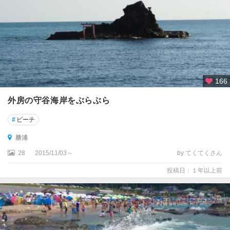
166
外房の守谷海岸をぶらぶら
#
ビーチ
勝浦
28
2015/11/03～
by てくてくさん
投稿日：１年以上前