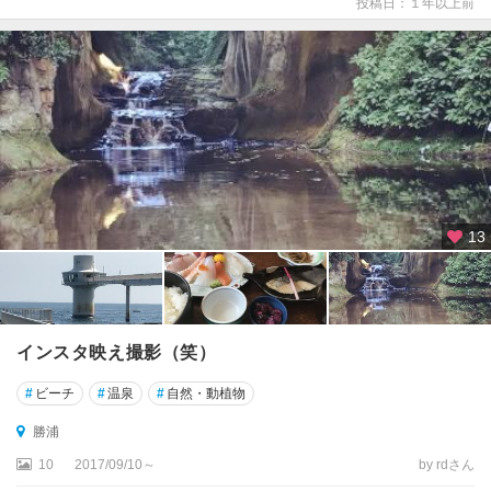
投稿日：１年以上前
13
インスタ映え撮影（笑）
#
ビーチ
#
温泉
#
自然・動植物
勝浦
10
2017/09/10～
by rdさん