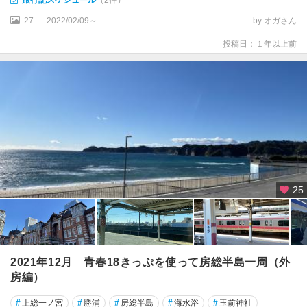
旅行記スケジュール
（2件）
子
27
2022/02/09～
by オガさん
養
投稿日：１年以上前
老
渓
谷
・
勝
浦
・
鴨
川
25
勝
浦
い
す
2021年12月 青春18きっぷを使って房総半島一周（外
み
房編）
・
大
#
上総一ノ宮
#
勝浦
#
房総半島
#
海水浴
#
玉前神社