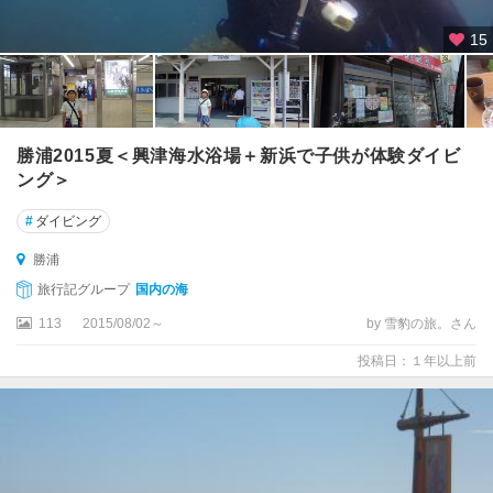
15
勝浦2015夏＜興津海水浴場＋新浜で子供が体験ダイビ
ング＞
#
ダイビング
勝浦
旅行記グループ
国内の海
113
2015/08/02～
by 雪豹の旅。さん
投稿日：１年以上前