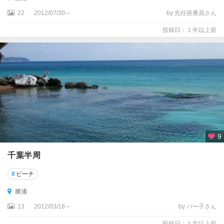
22
2012/07/30～
by 先任搭乗員さん
投稿日：１年以上前
9
千葉半周
#
ビーチ
勝浦
13
2012/03/18～
by パー子さん
投稿日：１年以上前