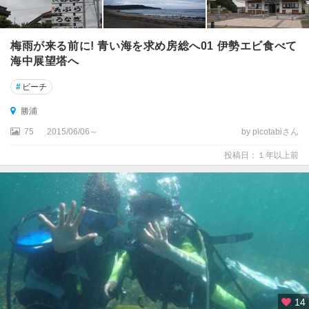
梅雨が来る前に! 青い海を求め房総へ01 伊勢エビ食べて
海中展望塔へ
#
ビーチ
勝浦
75
2015/06/06～
by picotabiさん
投稿日：１年以上前
14