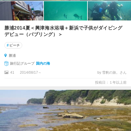
勝浦2014夏＜興津海水浴場＋新浜で子供がダイビング
デビュー（バブリング）＞
#
ビーチ
勝浦
旅行記グループ
国内の海
41
2014/08/17～
by 雪豹の旅。さん
投稿日：１年以上前