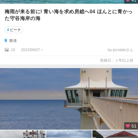
梅雨が来る前に! 青い海を求め房総へ04 ほんとに青かっ
た守谷海岸の海
#
ビーチ
勝浦
19
2015/06/07～
by picotabiさん
投稿日：１年以上前
51