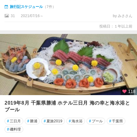
旅行記スケジュール
（7件）
31
2021/07/16～
by みささん
投稿日：１年以上前
118
2019年8月 千葉県勝浦 ホテル三日月 海の幸と海水浴と
プール
#
三日月
#
勝浦
#
夏旅2019
#
海水浴
#
プール
#
千葉県
#
磯料理