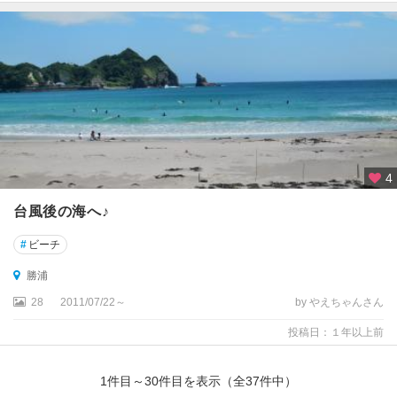
4
台風後の海へ♪
#
ビーチ
勝浦
28
2011/07/22～
by やえちゃんさん
投稿日：１年以上前
1
件目～
30
件目を表示（全
37
件中）