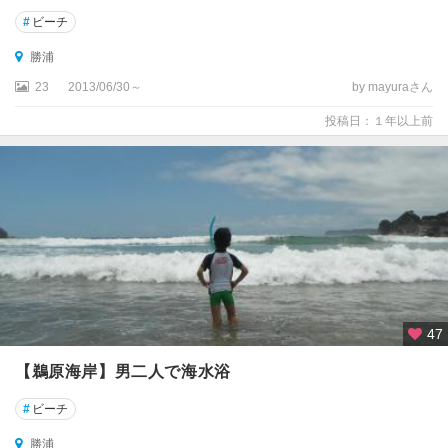
#
ビーチ
勝浦
23
2013/06/30～
by mayuraさん
投稿日：１年以上前
47
【鵜原海岸】男二人で海水浴
#
ビーチ
勝浦