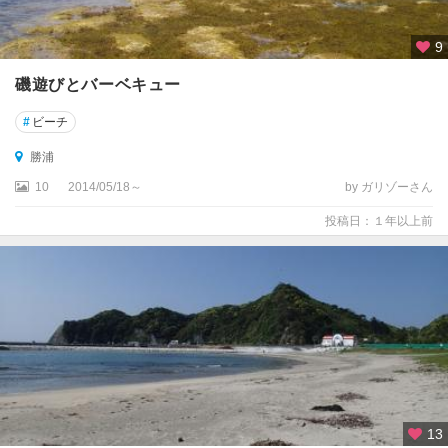
9
磯遊びとバーベキュー
#
ビーチ
勝浦
10
2014/05/18～
by ガリゾーさん
投稿日：１年以上前
13