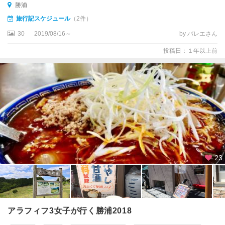
勝浦
旅行記スケジュール
（2件）
30
2019/08/16～
by バレエさん
投稿日：１年以上前
23
アラフィフ3女子が行く勝浦2018