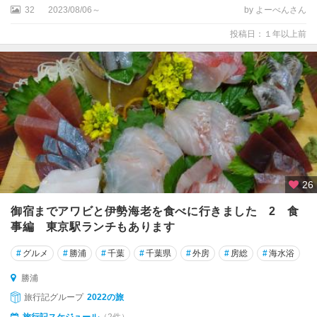
原
32
2023/08/06～
by よーべんさん
・
投稿日：１年以上前
木
更
津
成
田
・
佐
倉
26
銚
子
御宿までアワビと伊勢海老を食べに行きました 2 食
・
事編 東京駅ランチもあります
九
十
#
グルメ
#
勝浦
#
千葉
#
千葉県
#
外房
#
房総
#
海水浴
九
里
勝浦
・
旅行記グループ
2022の旅
白