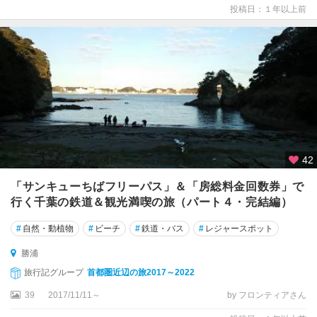
投稿日：１年以上前
42
「サンキューちばフリーパス」＆「房総料金回数券」で
行く千葉の鉄道＆観光満喫の旅（パート４・完結編）
#
自然・動植物
#
ビーチ
#
鉄道・バス
#
レジャースポット
勝浦
旅行記グループ
首都圏近辺の旅2017～2022
39
2017/11/11～
by フロンティアさん