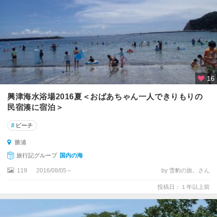
16
興津海水浴場2016夏＜おばあちゃん一人できりもりの
民宿湊に宿泊＞
#
ビーチ
勝浦
旅行記グループ
国内の海
119
2016/08/05～
by 雪豹の旅。さん
投稿日：１年以上前