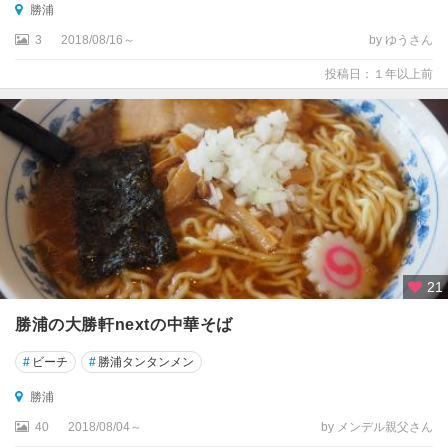
勝浦
3
2018/08/16～
by ゆうさん
投稿日：１年以上前
21
勝浦の大勝軒nextの中華そば
#
ビーチ
#
勝浦タンタンメン
勝浦
40
2018/08/04～
by メンデル親父さん