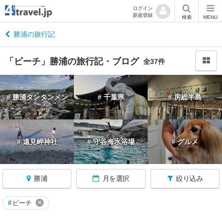
ログイン
新規登録
閉
検索
MENU
じ
る
勝浦の旅行記
「ビーチ」勝浦の旅行記・ブログ
全37件
千
# 勝浦タンタンメン
# 千葉県
# 房総半島
葉
へ
戻
る
# 遠見岬神社
# 守谷海水浴場
# グルメ
千
葉
勝浦
月を選択
絞り込み
す
べ
て
×
#
ビーチ