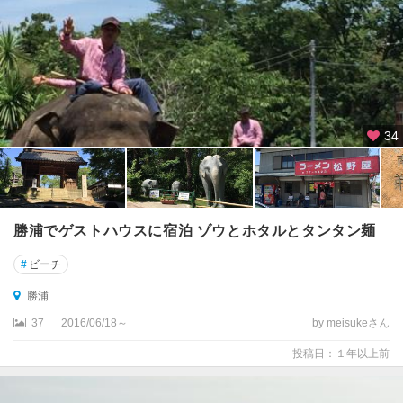
34
勝浦でゲストハウスに宿泊 ゾウとホタルとタンタン麺
#
ビーチ
勝浦
37
2016/06/18～
by meisukeさん
投稿日：１年以上前