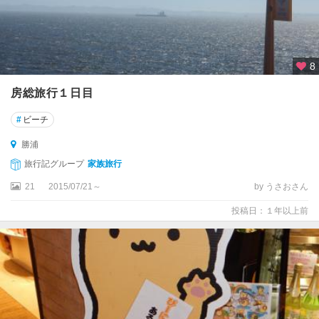
8
房総旅行１日目
#
ビーチ
勝浦
旅行記グループ
家族旅行
21
2015/07/21～
by うさおさん
投稿日：１年以上前