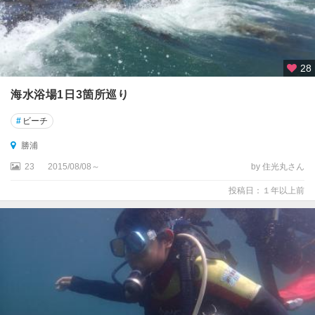
28
海水浴場1日3箇所巡り
#
ビーチ
勝浦
23
2015/08/08～
by 住光丸さん
投稿日：１年以上前