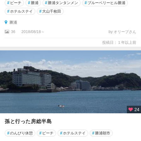
#
ビーチ
#
勝浦
#
勝浦タンタンメン
#
ブルーベリーヒル勝浦
#
ホテルステイ
#
大山千枚田
勝浦
36
2018/08/18～
by オリーブさん
投稿日：１年以上前
24
孫と行った房総半島
#
のんびり休憩
#
ビーチ
#
ホテルステイ
#
勝浦朝市