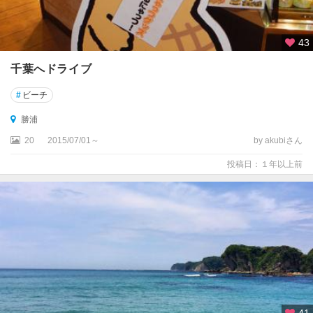
43
千葉へドライブ
#
ビーチ
勝浦
20
2015/07/01～
by akubiさん
投稿日：１年以上前
41