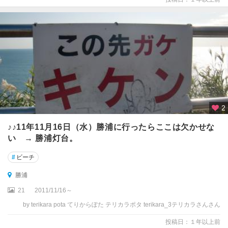
2
♪♪11年11月16日（水）勝浦に行ったらここは欠かせな
い → 勝浦灯台。
#
ビーチ
勝浦
21
2011/11/16～
by terikara pota てりからぽた テリカラポタ terikara_3テリカラさんさん
投稿日：１年以上前