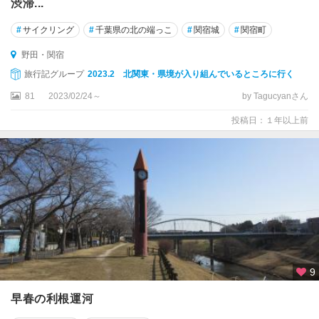
渋滞...
#
サイクリング
#
千葉県の北の端っこ
#
関宿城
#
関宿町
野田・関宿
旅行記グループ
2023.2 北関東・県境が入り組んでいるところに行く
81
2023/02/24～
by Tagucyanさん
投稿日：１年以上前
9
早春の利根運河