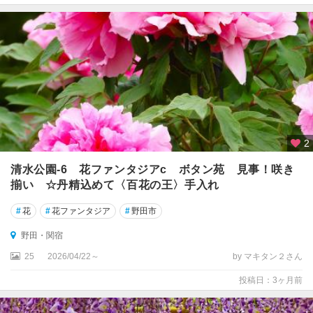
渓
谷
・
勝
浦
・
鴨
川
館
2
山
清水公園‐6 花ファンタジアc ボタン苑 見事！咲き
・
揃い ☆丹精込めて〈百花の王〉手入れ
南
房
#
花
#
花ファンタジア
#
野田市
総
野田・関宿
25
2026/04/22～
by マキタン２さん
投稿日：3ヶ月前