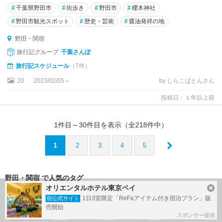
#
千葉県野田市
#
街歩き
#
野田市
#
櫻木神社
#
野田市観光スポット
#
歴史・芸術
#
醤油発祥の地
野田・関宿
旅行記グループ
千葉さんぽ
旅行記スケジュール
（7件）
20
2023/02/05～
by しらこばとんさん
投稿日：１年以上前
1
件目～
30
件目を表示（全
218
件中）
1
2
3
4
5
野田・関宿 で人気のタグ
オリエンタルホテル東京ベイ
#
工場見学
#
キッコーマンもの知りしょうゆ館
1日3室限定「ReFaアイテム付き宿泊プラン」販
宿公式サイト
売開始
#
ジョイポリス
#
バスツアー
#
清水公園
#
千葉県野田市
スポンサー提供