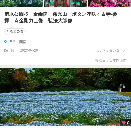
清水公園-5 金乗院 慈光山 ボタン花咲く古寺-参
拝 ☆金剛力士像 弘法大師像
#
清水公園
野田・関宿
36
2023/04/20～
by マキタン２さん
投稿日：１年以上前
0