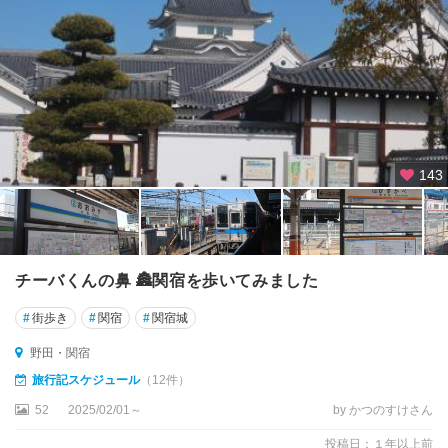
143
チーバくんの鼻 🏯関宿を歩いてみました
#
街歩き
#
関宿
#
関宿城
野田・関宿
旅行記スケジュール
（12件）
52
2025/02/01～
by かつのすけさん
投稿日：１年以上前