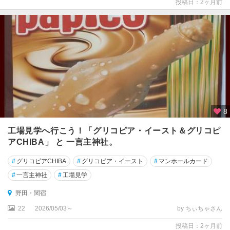
更
投稿日：2ヶ月前
津
成
田
・
佐
倉
銚
子
8
・
九
工場見学へ行こう！「グリコピア・イースト＆グリコピ
十
アCHIBA」 と 一言主神社。
九
#
グリコピアCHIBA
#
グリコピア・イースト
#
マンホールカード
里
・
#
一言主神社
#
工場見学
白
野田・関宿
子
22
2026/05/03～
by ちぃちゃさん
養
投稿日：2ヶ月前
老