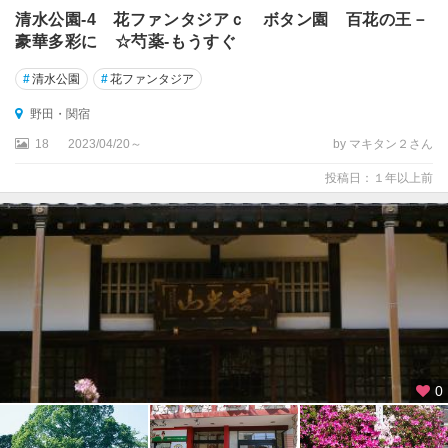
清水公園-4 花ファンタジアｃ ボタン園 百花の王－
豪華多彩に ☆芍薬-もうすぐ
#
清水公園
#
花ファンタジア
野田・関宿
18
2023/04/20～
by マキタン２さん
投稿日：１年以上前
0