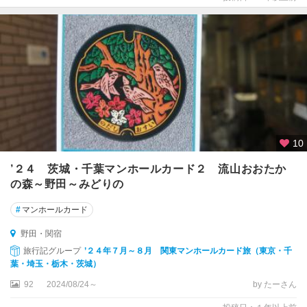
10
’２４ 茨城・千葉マンホールカード２ 流山おおたか
の森～野田～みどりの
#
マンホールカード
野田・関宿
旅行記グループ
’２４年７月～８月 関東マンホールカード旅（東京・千
葉・埼玉・栃木・茨城）
92
2024/08/24～
by たーさん