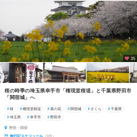
35
桜の時季の埼玉県幸手市「権現堂桜堤」と千葉県野田市
「関宿城」へ
#
桜
#
権現堂桜堤
#
菜の花
#
関宿城
#
さくら
#
千葉県
#
埼玉県
#
幸手市
#
野田市
野田・関宿
旅行記スケジュール
（9件）