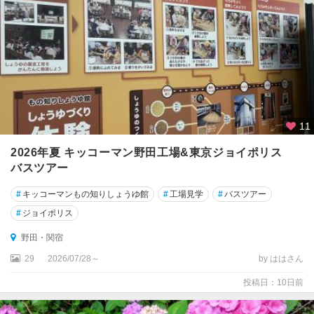
舞
浜
・
浦
安
野
田
・
11
松
戸
2026年夏 キッコーマン野田工場&東京ジョイポリス
・
バスツアー
船
橋
#
キッコーマンもの知りしょうゆ館
#
工場見学
#
バスツアー
#
ジョイポリス
野
田
野田・関宿
・
29
2026/07/28～
by ははさん
関
宿
投稿日：10日前
柏