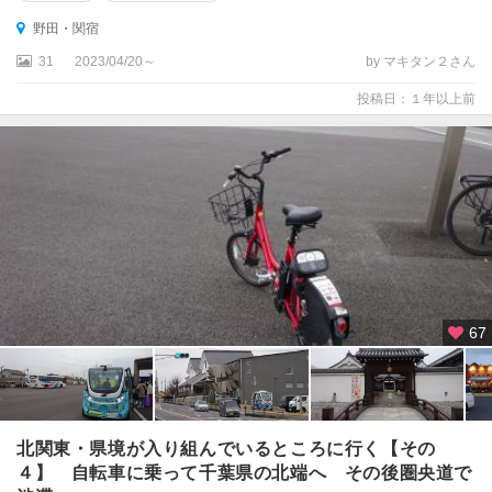
野田・関宿
31
2023/04/20～
by マキタン２さん
投稿日：１年以上前
67
北関東・県境が入り組んでいるところに行く【その
４】 自転車に乗って千葉県の北端へ その後圏央道で