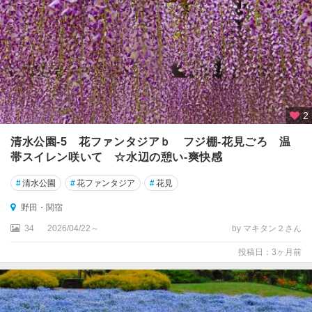
2
清水公園‐5 花ファンタジアｂ フジ棚-花見ごろ 温
帯スイレン咲いて ☆水辺の憩い‐爽快感
#
清水公園
#
花ファンタジア
#
花見
野田・関宿
34
2026/04/22～
by マキタン２さん
投稿日：3ヶ月前