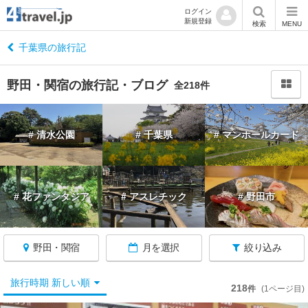
ログイン
新規登録
閉
検索
MENU
じ
る
千葉県の旅行記
野田・関宿の旅行記・ブログ
全218件
千
# 清水公園
# 千葉県
# マンホールカード
葉
へ
戻
る
# 花ファンタジア
# アスレチック
# 野田市
千
葉
野田・関宿
月を選択
絞り込み
す
べ
て
旅行時期 新しい順
218
件
(1ページ目)