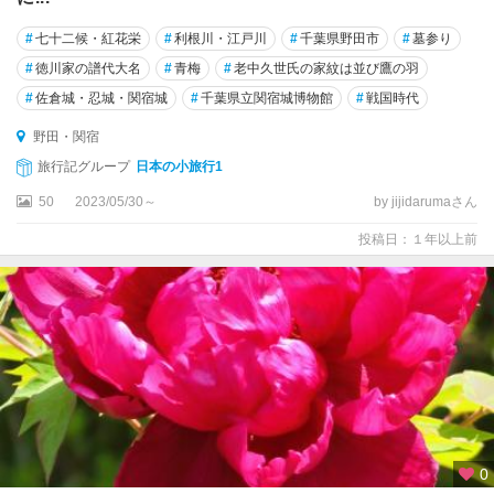
#
七十二候・紅花栄
#
利根川・江戸川
#
千葉県野田市
#
墓参り
#
徳川家の譜代大名
#
青梅
#
老中久世氏の家紋は並び鷹の羽
#
佐倉城・忍城・関宿城
#
千葉県立関宿城博物館
#
戦国時代
野田・関宿
旅行記グループ
日本の小旅行1
50
2023/05/30～
by jijidarumaさん
投稿日：１年以上前
0