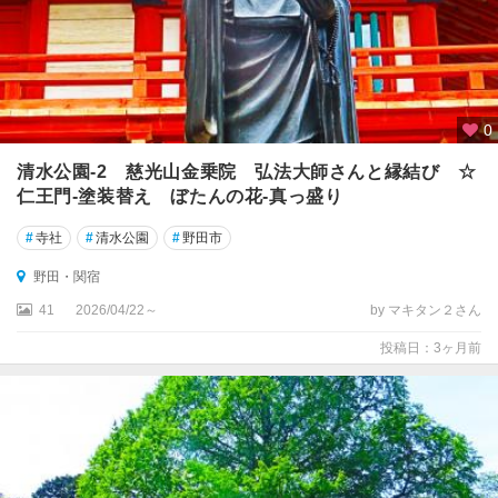
0
清水公園‐2 慈光山金乗院 弘法大師さんと縁結び ☆
仁王門‐塗装替え ぼたんの花‐真っ盛り
#
寺社
#
清水公園
#
野田市
野田・関宿
41
2026/04/22～
by マキタン２さん
投稿日：3ヶ月前