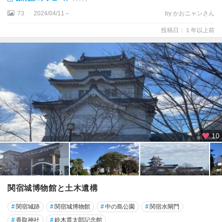
73
2024/04/11～
by かおニャンさん
投稿日：１年以上前
10
関宿城博物館と土木遺構
#
関宿城跡
#
関宿城博物館
#
中の島公園
#
関宿水閘門
#
香取神社
#
鈴木貫太郎記念館