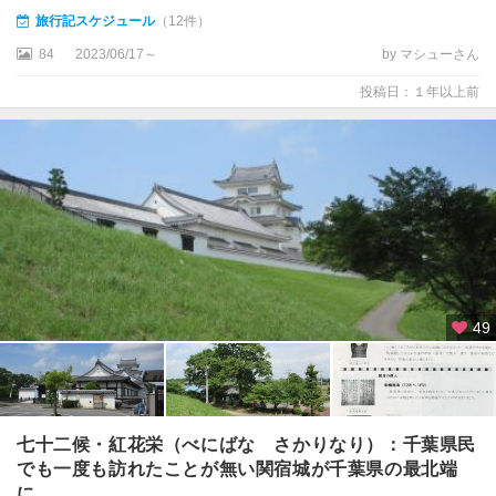
旅行記スケジュール
（12件）
84
2023/06/17～
by マシューさん
投稿日：１年以上前
49
七十二候・紅花栄（べにばな さかりなり）：千葉県民
でも一度も訪れたことが無い関宿城が千葉県の最北端
に...