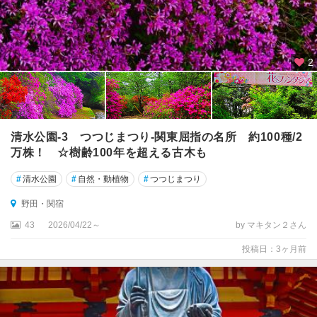
2
清水公園‐3 つつじまつり‐関東屈指の名所 約100種/2
万株！ ☆樹齢100年を超える古木も
#
清水公園
#
自然・動植物
#
つつじまつり
野田・関宿
43
2026/04/22～
by マキタン２さん
投稿日：3ヶ月前