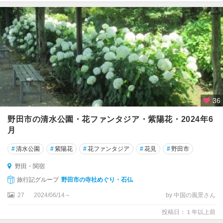
36
野田市の清水公園・花ファンタジア・紫陽花・2024年6
月
#
清水公園
#
紫陽花
#
花ファンタジア
#
花見
#
野田市
野田・関宿
旅行記グループ
野田市の寺社めぐり・石仏
27
2024/06/14～
by 中国の風景さん
投稿日：１年以上前