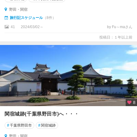
野田・関宿
旅行記スケジュール
（8件）
41
2024/03/02～
by Fu～maさん
投稿日：１年以上前
8
関宿城跡(千葉県野田市)へ・・・
#
千葉県野田市
#
関宿城跡
野田・関宿