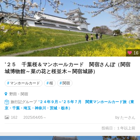
16
’２５ 千葉桜＆マンホールカード 関宿さんぽ（関宿
城博物館～菜の花と桜並木～関宿城跡）
#
マンホールカード
#
桜
#
関宿
野田・関宿
旅行記グループ
’２４年９月～’２５年７月 関東マンホールカード旅（東
京・千葉・埼玉・神奈川・茨城・栃木）
162
2025/04/05～
by たーさん
投稿日：１年以上前