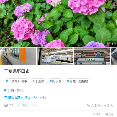
・
流
山
松
戸
市
10
川
船
橋
・
千葉県野田市
習
志
#
千葉県野田市
#
千葉県
#
街歩き
#
自然・動植物
野
野田・関宿
我
旅行記スケジュール
（9件）
孫
23
2026/06/11～
by たあちゃんさん
子
投稿日：6日前