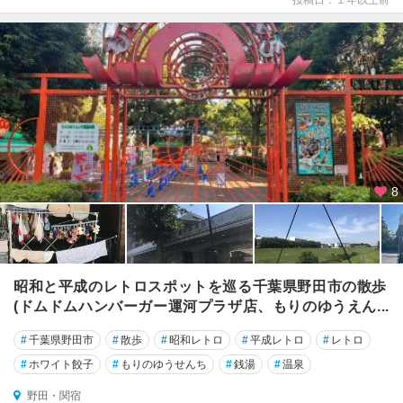
投稿日：１年以上前
8
昭和と平成のレトロスポットを巡る千葉県野田市の散歩
(ドムドムハンバーガー運河プラザ店、もりのゆうえん...
#
千葉県野田市
#
散歩
#
昭和レトロ
#
平成レトロ
#
レトロ
#
ホワイト餃子
#
もりのゆうせんち
#
銭湯
#
温泉
野田・関宿