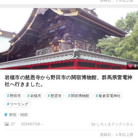
投稿日：１年以上前
4
岩槻市の慈恩寺から野田市の関宿博物館、群馬県雷電神
社へ行きました。
#
野田市
#
岩槻市
#
慈雲寺
#
関宿博物館
#
板倉雷電神社
#
ツーリング
野田・関宿
37
2024/07/18～
by しろくまクンクンさん
投稿日：１年以上前