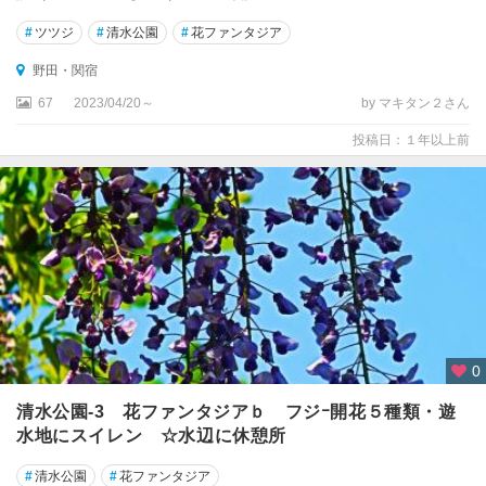
#
ツツジ
#
清水公園
#
花ファンタジア
野田・関宿
67
2023/04/20～
by マキタン２さん
投稿日：１年以上前
0
清水公園-3 花ファンタジアｂ フジｰ開花５種類・遊
水地にスイレン ☆水辺に休憩所
#
清水公園
#
花ファンタジア