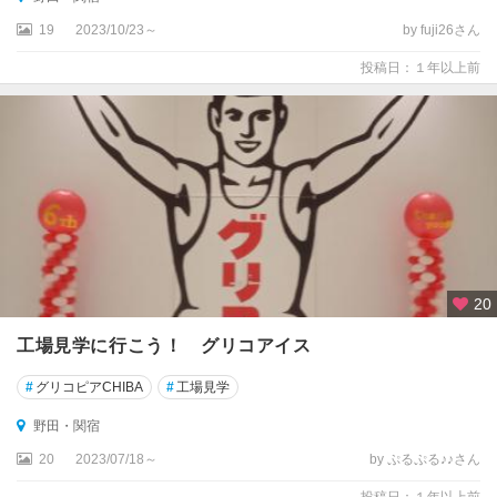
19
2023/10/23～
by fuji26さん
投稿日：１年以上前
20
工場見学に行こう！ グリコアイス
#
グリコピアCHIBA
#
工場見学
野田・関宿
20
2023/07/18～
by ぷるぷる♪♪さん