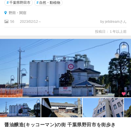
#
千葉県野田市
#
自然・動植物
野田・関宿
56
2023/02/12～
by jetstreamさん
投稿日：１年以上前
4
醤油醸造(キッコーマン)の街 千葉県野田市を街歩き