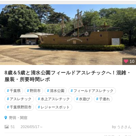
鎌
ヶ
谷
・
印
西
・
八
千
代
10
千
8歳＆5歳と清水公園フィールドアスレチックへ！混雑・
葉
服装・所要時間レポ
・
#
千葉県
#
野田市
#
清水公園
#
フィールドアスレチック
幕
張
#
アスレチック
#
水上アスレチック
#
水遊び
#
子連れ
#
千葉県野田市
#
レジャースポット
市
原
野田・関宿
・
51
2026/05/17～
by うささん
木