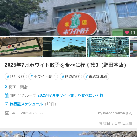
11
2025年7月ホワイト餃子を食べに行く旅3（野田本店）
#
ひとり旅
#
ホワイト餃子
#
鉄道の旅
#
東武野田線
野田・関宿
旅行記グループ
2025年7月ホワイト餃子を食べにいく旅
旅行記スケジュール
（19件）
54
2025/07/21～
by koreanrailfanさん
投稿日：１年以上前