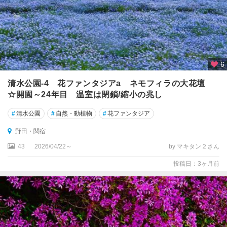
6
清水公園‐4 花ファンタジアa ネモフィラの大花壇
☆開園～24年目 温室は閉鎖/縮小の兆し
#
清水公園
#
自然・動植物
#
花ファンタジア
野田・関宿
43
2026/04/22～
by マキタン２さん
投稿日：3ヶ月前