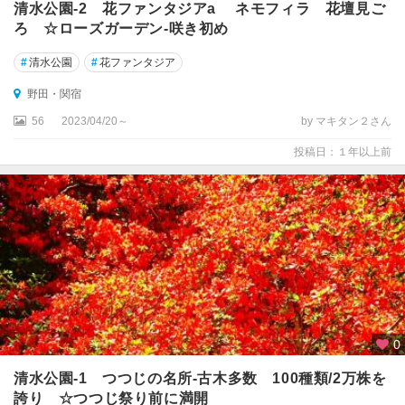
清水公園-2 花ファンタジアa ネモフィラ 花壇見ご
ろ ☆ローズガーデン-咲き初め
#
清水公園
#
花ファンタジア
野田・関宿
56
2023/04/20～
by マキタン２さん
投稿日：１年以上前
0
清水公園-1 つつじの名所-古木多数 100種類/2万株を
誇り ☆つつじ祭り前に満開