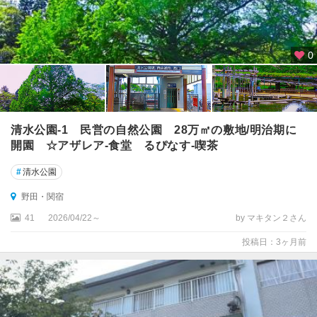
0
清水公園‐1 民営の自然公園 28万㎡の敷地/明治期に
開園 ☆アザレア‐食堂 るぴなす‐喫茶
#
清水公園
野田・関宿
41
2026/04/22～
by マキタン２さん
投稿日：3ヶ月前