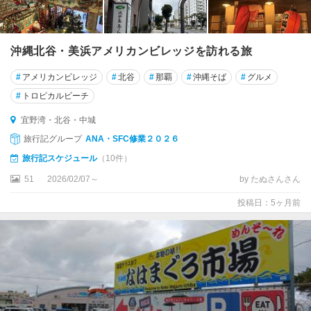
沖縄北谷・美浜アメリカンビレッジを訪れる旅
#
アメリカンビレッジ
#
北谷
#
那覇
#
沖縄そば
#
グルメ
#
トロピカルビーチ
宜野湾・北谷・中城
旅行記グループ
ANA・SFC修業２０２６
旅行記スケジュール
（10件）
51
2026/02/07～
by たぬさんさん
投稿日：5ヶ月前