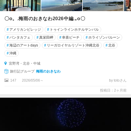
〇o。.梅雨のおきなわ2026中編.｡o〇
#
アメリカンビレッジ
#
トゥインラインホテルヤンバル
#
バンタカフェ
#
真栄田岬
#
幸喜ビーチ
#
ホライゾンバルーン
#
海辺のアートdays
#
リーガロイヤルリゾート沖縄北谷
#
北谷
#
沖縄
宜野湾・北谷・中城
旅行記グループ
梅雨のおきなわ
147
2026/05/06～
by totoさん
投稿日：2ヶ月前