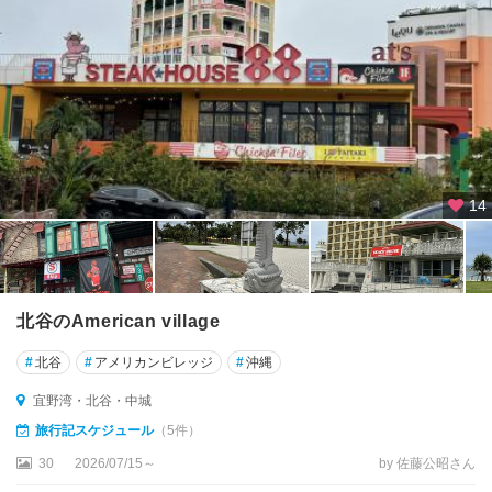
宮
古
列
島
八
重
山
列
14
島
(
石
垣
島
北谷のAmerican village
・
竹
#
北谷
#
アメリカンビレッジ
#
沖縄
富
島
宜野湾・北谷・中城
)
旅行記スケジュール
（5件）
那
30
2026/07/15～
by 佐藤公昭さん
覇