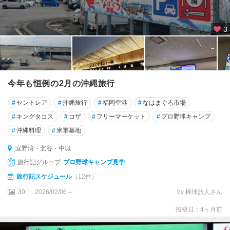
3
今年も恒例の2月の沖縄旅行
#
セントレア
#
沖縄旅行
#
福岡空港
#
なはまぐろ市場
#
キングタコス
#
コザ
#
フリーマーケット
#
プロ野球キャンプ
#
沖縄料理
#
米軍基地
宜野湾・北谷・中城
旅行記グループ
プロ野球キャンプ見学
旅行記スケジュール
（12件）
30
2026/02/06～
by 棒球旅人さん
投稿日：4ヶ月前