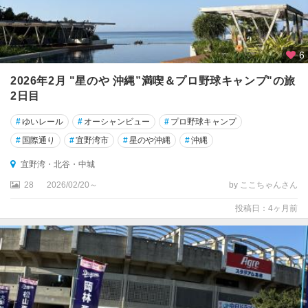
6
2026年2月 "星のや 沖縄”満喫＆プロ野球キャンプ"の旅
2日目
#
ゆいレール
#
オーシャンビュー
#
プロ野球キャンプ
#
国際通り
#
宜野湾市
#
星のや沖縄
#
沖縄
宜野湾・北谷・中城
28
2026/02/20～
by ここちゃんさん
投稿日：4ヶ月前