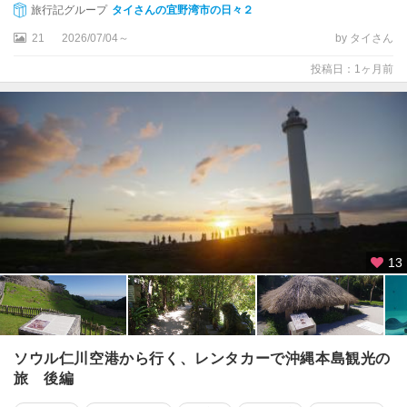
旅行記グループ
タイさんの宜野湾市の日々２
知
念
21
2026/07/04～
by タイさん
）
投稿日：1ヶ月前
慶
良
間
諸
島
・
久
米
島
13
ソウル仁川空港から行く、レンタカーで沖縄本島観光の
旅 後編