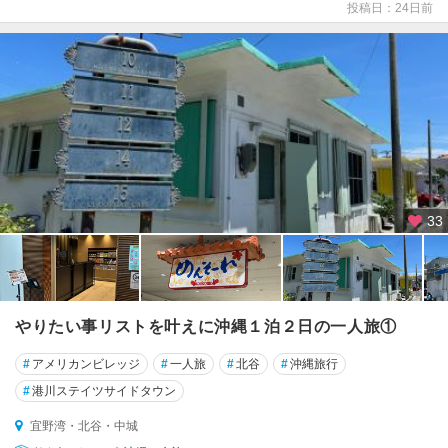
投稿日：24日前
本
島
北
部
（
名
護
・
美
33
ら
海
）
本
やりたい事リストを叶えに沖縄１泊２日の一人旅①
島
中
#
アメリカンビレッジ
#
一人旅
#
北谷
#
沖縄旅行
部
#
港川ステイツサイドタウン
（
恩
宜野湾・北谷・中城
納