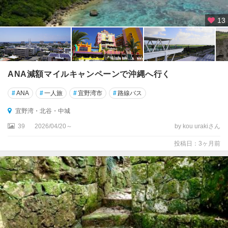
13
ANA減額マイルキャンペーンで沖縄へ行く
#
ANA
#
一人旅
#
宜野湾市
#
路線バス
宜野湾・北谷・中城
39
2026/04/20～
by kou urakiさん
投稿日：3ヶ月前