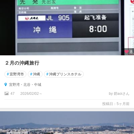
8
２月の沖縄旅行
#
宜野湾市
#
沖縄
#
沖縄プリンスホテル
宜野湾・北谷・中城
47
2026/02/02～
by 碧aoiさん
投稿日：5ヶ月前