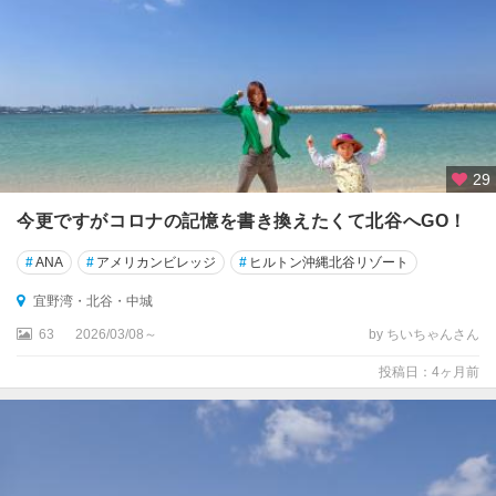
29
今更ですがコロナの記憶を書き換えたくて北谷へGO！
#
ANA
#
アメリカンビレッジ
#
ヒルトン沖縄北谷リゾート
宜野湾・北谷・中城
63
2026/03/08～
by ちいちゃんさん
投稿日：4ヶ月前