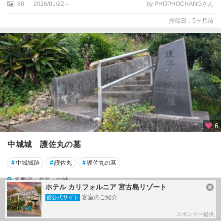
80
2026/01/22～
by PHOPHOCHANGさん
投稿日：5ヶ月前
6
中城城 護佐丸の墓
#
中城城跡
#
護佐丸
#
護佐丸の墓
宜野湾・北谷・中城
ホテル カリフォルニア 宮古島リゾート
3
2026/01/20～
by ファーマー旅人さん
客室のご紹介
宿公式サイト
投稿日：6ヶ月前
スポンサー提供