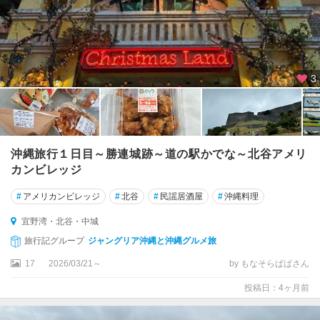
3
沖縄旅行１日目～勝連城跡～道の駅かでな～北谷アメリ
カンビレッジ
#
アメリカンビレッジ
#
北谷
#
民謡居酒屋
#
沖縄料理
宜野湾・北谷・中城
旅行記グループ
ジャングリア沖縄と沖縄グルメ旅
17
2026/03/21～
by もなそらぱぱさん
投稿日：4ヶ月前