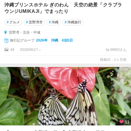
沖縄プリンスホテル ぎのわん 天空の絶景「クラブラ
ウンジUMIKAJI」でまったり
#
グルメ
#
宜野湾市
#
沖縄
#
沖縄旅行
宜野湾・北谷・中城
旅行記グループ
2026年 沖縄 4泊5日
49
2026/06/17～
by MINOさん
投稿日：1ヶ月前
11