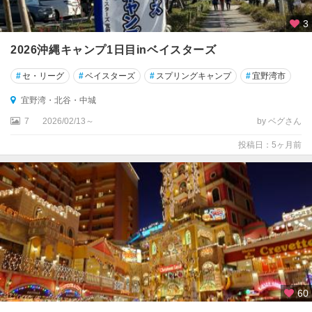
3
2026沖縄キャンプ1日目inベイスターズ
#
セ・リーグ
#
ベイスターズ
#
スプリングキャンプ
#
宜野湾市
宜野湾・北谷・中城
7
2026/02/13～
by ベグさん
投稿日：5ヶ月前
60