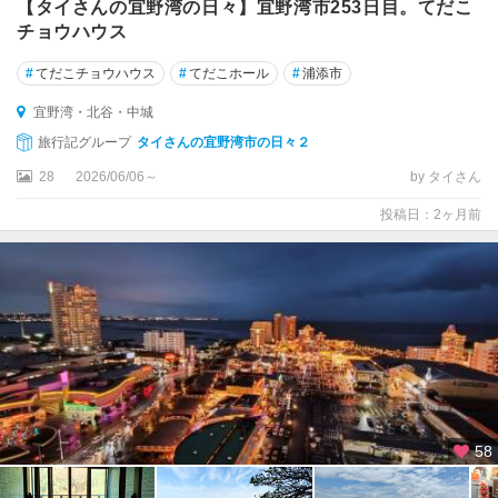
【タイさんの宜野湾の日々】宜野湾市253日目。てだこ
チョウハウス
#
てだこチョウハウス
#
てだこホール
#
浦添市
宜野湾・北谷・中城
旅行記グループ
タイさんの宜野湾市の日々２
28
2026/06/06～
by タイさん
投稿日：2ヶ月前
58