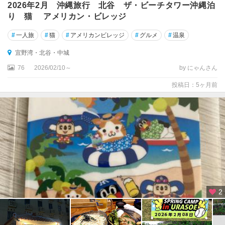
2026年2月 沖縄旅行 北谷 ザ・ビーチタワー沖縄泊
り 猫 アメリカン・ビレッジ
#
一人旅
#
猫
#
アメリカンビレッジ
#
グルメ
#
温泉
宜野湾・北谷・中城
76
2026/02/10～
by にゃんさん
投稿日：5ヶ月前
2