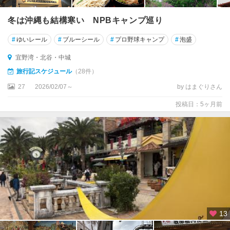
冬は沖縄も結構寒い NPBキャンプ巡り
#
ゆいレール
#
ブルーシール
#
プロ野球キャンプ
#
泡盛
宜野湾・北谷・中城
旅行記スケジュール
（28件）
27
2026/02/07～
by はまぐりさん
投稿日：5ヶ月前
13