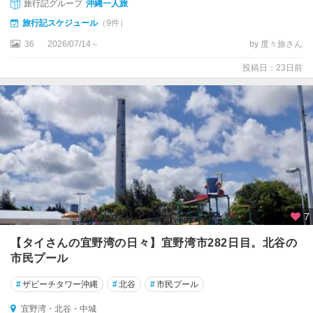
旅行記グループ
沖縄一人旅
・
沖
旅行記スケジュール
（9件）
縄
36
2026/07/14～
by 度々旅さん
市
）
投稿日：23日前
宜
野
湾
・
北
谷
・
中
城
7
沖
【タイさんの宜野湾の日々】宜野湾市282日目。北谷の
縄
市民プール
市
・
#
ザビーチタワー沖縄
#
北谷
#
市民プール
う
宜野湾・北谷・中城