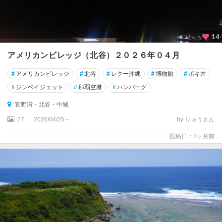
14
アメリカンビレッジ（北谷）２０２６年０４月
#
アメリカンビレッジ
#
北谷
#
レクー沖縄
#
博物館
#
ポキ丼
#
ジンベイジェット
#
那覇空港
#
ハンバーグ
宜野湾・北谷・中城
77
2026/04/25～
by りゅうさん
投稿日：3ヶ月前