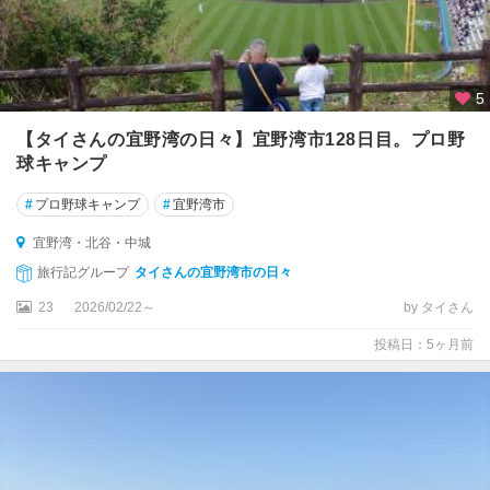
5
【タイさんの宜野湾の日々】宜野湾市128日目。プロ野
球キャンプ
#
プロ野球キャンプ
#
宜野湾市
宜野湾・北谷・中城
旅行記グループ
タイさんの宜野湾市の日々
23
2026/02/22～
by タイさん
投稿日：5ヶ月前