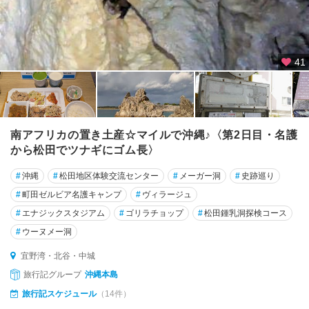
41
南アフリカの置き土産☆マイルで沖縄♪〈第2日目・名護
から松田でツナギにゴム長〉
#
沖縄
#
松田地区体験交流センター
#
メーガー洞
#
史跡巡り
#
町田ゼルビア名護キャンプ
#
ヴィラージュ
#
エナジックスタジアム
#
ゴリラチョップ
#
松田鍾乳洞探検コース
#
ウーヌメー洞
宜野湾・北谷・中城
旅行記グループ
沖縄本島
旅行記スケジュール
（14件）