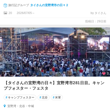
る
ま
旅行記グループ
タイさんの宜野湾市の日々２
市
20
2026/07/05～
by タイさん
・
伊
投稿日：29日前
計
島
恩
納
・
読
谷
本
7
島
【タイさんの宜野湾の日々】宜野湾市281日目。キャン
南
部
プフォスター・フェスタ
（
#
キャンプフォスター
#
北谷
#
米軍
糸
満
宜野湾・北谷・中城
・