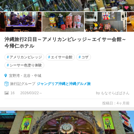
3
沖縄旅行2日目～アメリカンビレッジ～エイサー会館～
今帰仁ホテル
#
アメリカンビレッジ
#
エイサー会館
#
コザ
#
シーサー色塗り体験
宜野湾・北谷・中城
旅行記グループ
ジャングリア沖縄と沖縄グルメ旅
16
2026/03/22～
by もなそらぱぱさん
投稿日：4ヶ月前