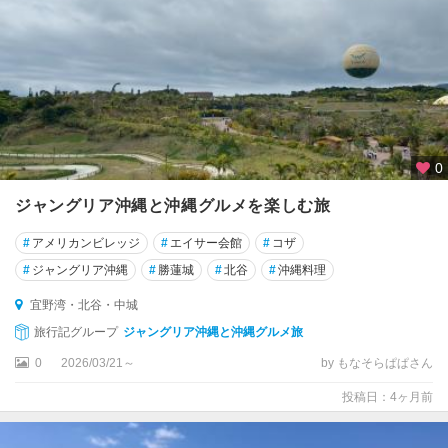
0
ジャングリア沖縄と沖縄グルメを楽しむ旅
#
アメリカンビレッジ
#
エイサー会館
#
コザ
#
ジャングリア沖縄
#
勝蓮城
#
北谷
#
沖縄料理
宜野湾・北谷・中城
旅行記グループ
ジャングリア沖縄と沖縄グルメ旅
0
2026/03/21～
by もなそらぱぱさん
投稿日：4ヶ月前