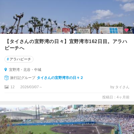
5
【タイさんの宜野湾の日々】宜野湾市162日目。アラハ
ビーチへ
#
アラハビーチ
宜野湾・北谷・中城
旅行記グループ
タイさんの宜野湾市の日々２
12
2026/03/07～
by タイさん
投稿日：4ヶ月前