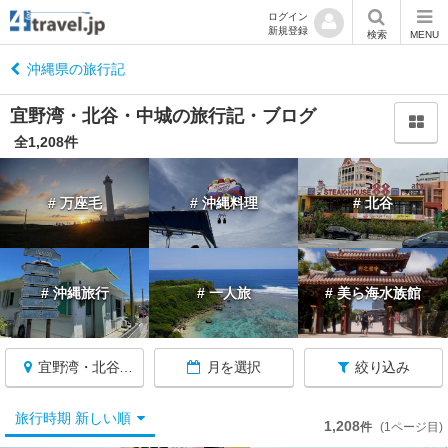
ログイン
新規登録
閉
検索
MENU
じ
る
沖縄県の旅行記
宜野湾・北谷・中城の旅行記・ブログ
全1,208件
沖
# 万座毛
# 沖縄料理
# 北谷
縄
へ
戻
る
# 沖縄旅行
# 一人旅
# 美ら海水族館
沖
縄
す
宜野湾・北谷・中城
月を選択
絞り込み
べ
て
旅行時期 新しい順
1,208
件
(1ページ目)