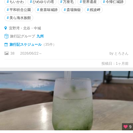
#
ちいかわ
#
ひめゆりの塔
#
万座毛
#
世界遺産
#
今帰仁城跡
#
平和祈念公園
#
座喜味城跡
#
斎場御嶽
#
残波岬
#
美ら海水族館
宜野湾・北谷・中城
旅行記グループ
九州
旅行記スケジュール
（35件）
38
2026/06/22～
by とろさん
投稿日：1ヶ月前
9