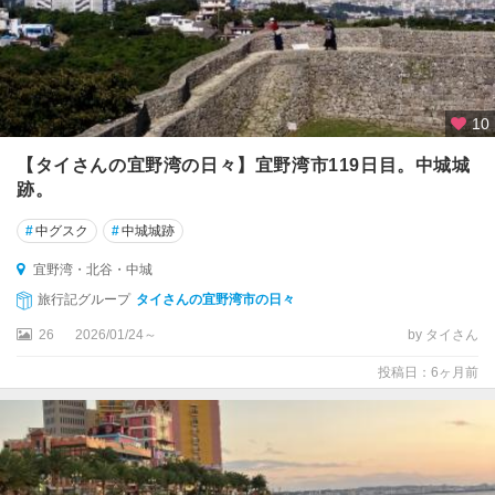
10
【タイさんの宜野湾の日々】宜野湾市119日目。中城城
跡。
#
中グスク
#
中城城跡
宜野湾・北谷・中城
旅行記グループ
タイさんの宜野湾市の日々
26
2026/01/24～
by タイさん
投稿日：6ヶ月前