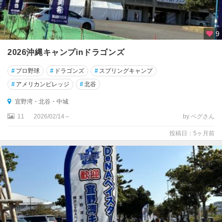
9
2026沖縄キャンプinドラゴンズ
#
プロ野球
#
ドラゴンズ
#
スプリングキャンプ
#
アメリカンビレッジ
#
北谷
宜野湾・北谷・中城
11
2026/02/14～
by ベグさん
投稿日：5ヶ月前