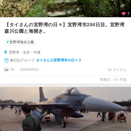
7
【タイさんの宜野湾の日々】宜野湾市204日目。宜野湾
森川公園と海開き。
#
宜野湾海浜公園
宜野湾・北谷・中城
旅行記グループ
タイさんの宜野湾市の日々２
30
2026/04/18～
by タイさん
投稿日：3ヶ月前