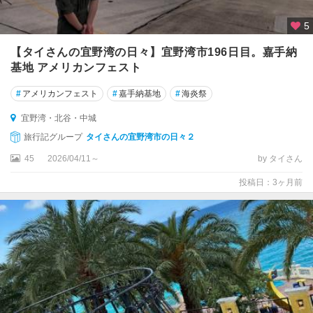
5
【タイさんの宜野湾の日々】宜野湾市196日目。嘉手納
基地 アメリカンフェスト
#
アメリカンフェスト
#
嘉手納基地
#
海炎祭
宜野湾・北谷・中城
旅行記グループ
タイさんの宜野湾市の日々２
45
2026/04/11～
by タイさん
投稿日：3ヶ月前