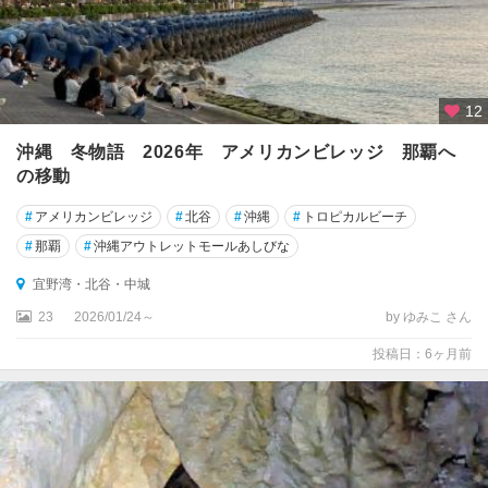
12
沖縄 冬物語 2026年 アメリカンビレッジ 那覇へ
の移動
#
アメリカンビレッジ
#
北谷
#
沖縄
#
トロピカルビーチ
#
那覇
#
沖縄アウトレットモールあしびな
宜野湾・北谷・中城
23
2026/01/24～
by ゆみこ さん
投稿日：6ヶ月前