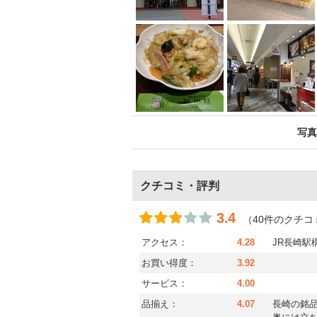
写真
クチコミ・評判
3.4
（40件のクチコ
アクセス：
4.28
JR長崎駅
お買い得度：
3.92
サービス：
4.00
品揃え：
4.07
長崎の銘