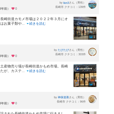
by
さん（男性）
lion3
長崎市 クチコミ：139件
約3年前）
0
、長崎街道カモメ市場は２０２２年３月にオ
にはお菓子類や
...
続きを読む
1
by
さん（男性）
たびたび
長崎市 クチコミ：303件
約3年前）
0
お土産物売り場が長崎街道かもめ市場。長崎
したが、カステ
...
続きを読む
1
by
さん（男性）
神保道善
長崎市 クチコミ：96件
約3年前）
0
併設された長崎街道かもめ市場に行きまし