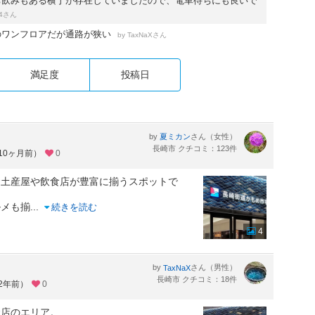
ち飲みもある横丁が存在していましたので、電車待ちにも良いで
さん
4
のワンフロアだが通路が狭い
by
さん
TaxNaX
満足度
投稿日
by
さん（女性）
夏ミカン
長崎市 クチコミ：123件
約10ヶ月前）
0
お土産屋や飲食店が豊富に揃うスポットで
ルメも揃
...
続きを読む
4
by
さん（男性）
TaxNaX
長崎市 クチコミ：18件
約2年前）
0
食店のエリア。