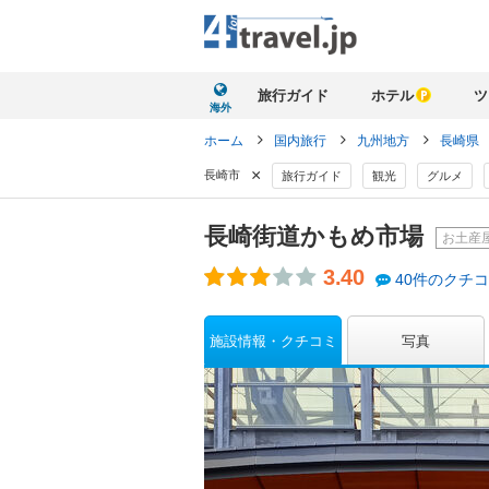
旅行ガイド
ホテル
ツ
海外
ホーム
国内旅行
九州地方
長崎県
×
長崎市
旅行ガイド
観光
グルメ
長崎街道かもめ市場
お土産
3.40
40件のクチ
施設情報・クチコミ
写真