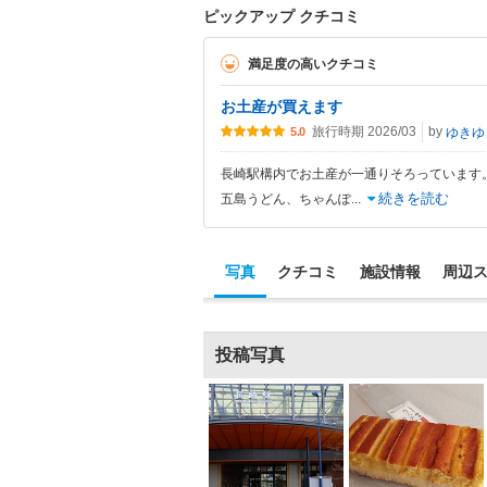
ピックアップ クチコミ
満足度の高いクチコミ
お土産が買えます
旅行時期 2026/03
by
ゆきゆ
5.0
長崎駅構内でお土産が一通りそろっています
続きを読む
五島うどん、ちゃんぽ
...
写真
クチコミ
施設情報
周辺
投稿写真