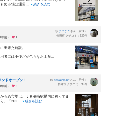
かもめ市場は通常
...
続きを読む
4
by
さん（女性）
まつかこ
長崎市 クチコミ：122件
約3年前）
1
駅に出来た施設。
利用者には不便だが色々なお土産
...
1
グランドオープン！
by
さん（男性）
sirokuma123
長崎市 クチコミ：99件
約3年前）
2
道かもめ市場は、ＪＲ長崎駅構内に移ってま
ら、「202
...
続きを読む
3