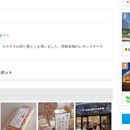
2
さん
き
。カステラの切り落としを買いました。長崎名物のレモンステーキ、
3
スポット