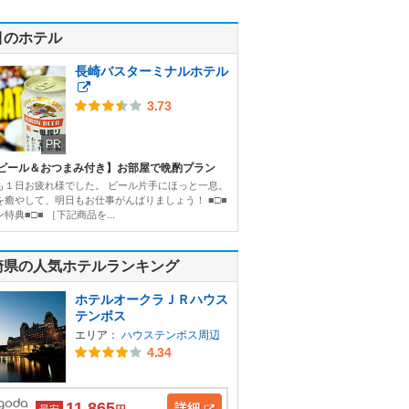
目のホテル
長崎バスターミナルホテル
3.73
PR
ビール＆おつまみ付き】お部屋で晩酌プラン
も１日お疲れ様でした。 ビール片手にほっと一息。
を癒やして、明日もお仕事がんばりましょう！ ■□■
特典■□■ ［下記商品を...
崎県の人気ホテルランキング
ホテルオークラＪＲハウス
テンボス
エリア：
ハウステンボス周辺
4.34
11,865
詳細
最安