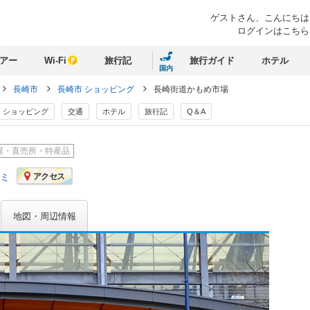
ゲストさん、
こんにちは
ログインはこちら
アー
Wi-Fi
旅行記
旅行ガイド
ホテル
国内
長崎市
長崎市 ショッピング
長崎街道かもめ市場
ショッピング
交通
ホテル
旅行記
Q＆A
屋・直売所・特産品
コミ
アクセス
地図・周辺情報