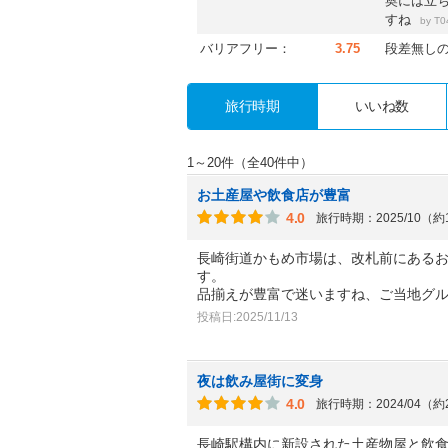
奥には立
すね
by
T0
バリアフリー：
3.75
段差無し
旅行時期
いいね数
1～20件（全40件中）
お土産屋や飲食店が豊富
4.0
旅行時期：2025/10（
長崎街道かもめ市場は、改札前にある
す。
品揃えが豊富で迷いますね、ご当地グ
投稿日:2025/11/13
夜は飲み屋街に変身
4.0
旅行時期：2024/04（
長崎駅構内に新設された土産物屋と飲