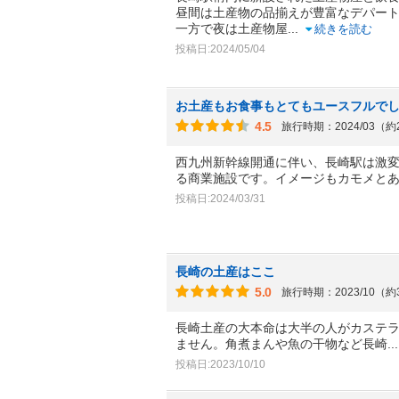
昼間は土産物の品揃えが豊富なデパー
一方で夜は土産物屋
...
続きを読む
投稿日:2024/05/04
お土産もお食事もとてもユースフルで
4.5
旅行時期：2024/03（
西九州新幹線開通に伴い、長崎駅は激
る商業施設です。イメージもカモメと
投稿日:2024/03/31
長崎の土産はここ
5.0
旅行時期：2023/10（
長崎土産の大本命は大半の人がカステ
ません。角煮まんや魚の干物など長崎
.
投稿日:2023/10/10