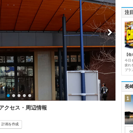
注
【缶
今日
疲れ
プラン
長
1
・アクセス・周辺情報
計画
を作成