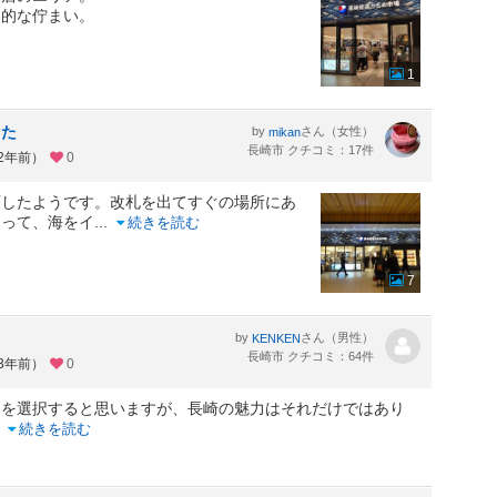
ト的な佇まい。
1
した
by
さん（女性）
mikan
長崎市 クチコミ：17件
約2年前）
0
変したようです。改札を出てすぐの場所にあ
あって、海をイ
...
続きを読む
7
by
さん（男性）
KENKEN
長崎市 クチコミ：64件
約3年前）
0
ラを選択すると思いますが、長崎の魅力はそれだけではあり
..
続きを読む