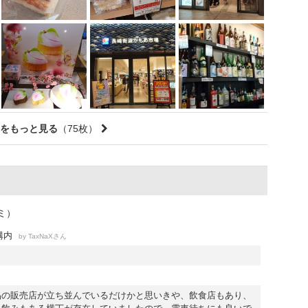
をもっと見る
（75枚）
ミ）
構内
by
さん
TaxNaX
品の販売店が立ち並んでいるだけかと思いきや、飲食店もあり、