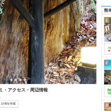
熊
1
2
コミ・アクセス・周辺情報
位
計画
を作成
3