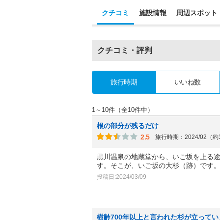
クチコミ
施設情報
周辺スポット
クチコミ・評判
旅行時期
いいね数
1～10件（全10件中）
根の部分が残るだけ
2.5
旅行時期：2024/02（
黒川温泉の地蔵堂から、いご坂を上る
す。そこが、いご坂の大杉（跡）です
投稿日:2024/03/09
樹齢700年以上と言われた杉が立って