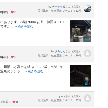
by
さん（女性）
チャチャ姫
黒川温泉・杖立温泉 クチコミ：12件
約8年前）
0
あります。樹齢700年以上、幹回り8.1メ
のですが
...
続きを読む
1
by
さん（男性）
ひろりん
黒川温泉・杖立温泉 クチコミ：19件
約9年前）
0
が、川沿いと高台を結ぶ「いご坂」の途中に
川温泉のシンボ
...
続きを読む
2
by
さん（女性）
umi
黒川温泉・杖立温泉 クチコミ：47件
10年前）
0