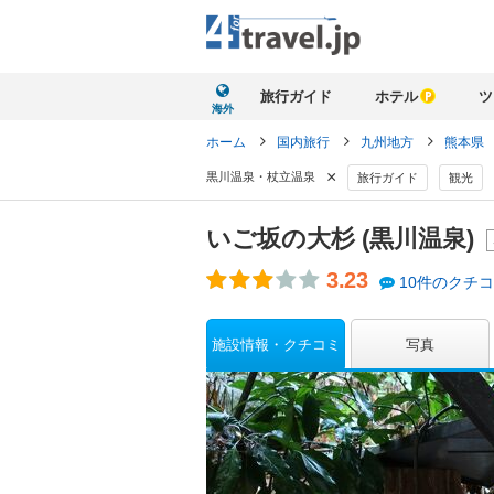
旅行ガイド
ホテル
ツ
海外
ホーム
国内旅行
九州地方
熊本県
×
黒川温泉・杖立温泉
旅行ガイド
観光
いご坂の大杉 (黒川温泉)
3.23
10件のクチ
施設情報・クチコミ
写真