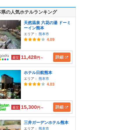
本県の人気ホテルランキング
天然温泉 六花の湯 ドーミ
ーイン熊本
エリア：
熊本市
4.09
11,428
詳細
最安
円～
ホテル日航熊本
エリア：
熊本市
4.03
15,300
詳細
最安
円～
三井ガーデンホテル熊本
エリア：
熊本市