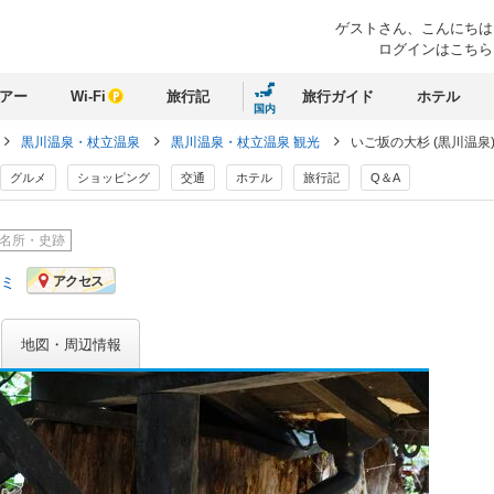
ゲストさん、
こんにちは
ログインはこちら
アー
Wi-Fi
旅行記
旅行ガイド
ホテル
国内
黒川温泉・杖立温泉
黒川温泉・杖立温泉 観光
いご坂の大杉 (黒川温泉
グルメ
ショッピング
交通
ホテル
旅行記
Q＆A
名所・史跡
コミ
アクセス
地図・周辺情報