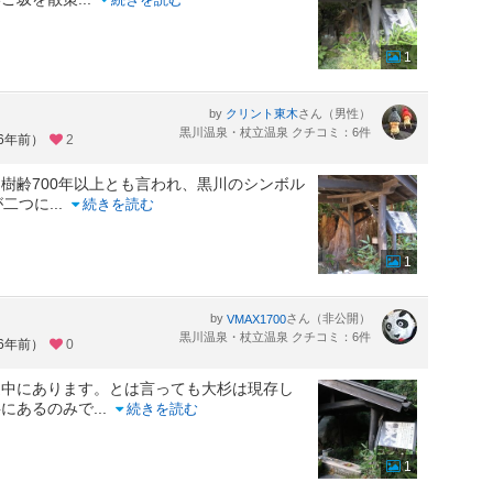
1
by
さん（男性）
クリント東木
黒川温泉・杖立温泉 クチコミ：6件
約6年前）
2
樹齢700年以上とも言われ、黒川のシンボル
が二つに
...
続きを読む
1
by
さん（非公開）
VMAX1700
黒川温泉・杖立温泉 クチコミ：6件
約6年前）
0
途中にあります。とは言っても大杉は現存し
共にあるのみで
...
続きを読む
1