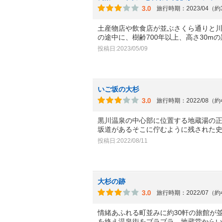
3.0
旅行時期：2023/04（
土産物店や飲食店が並ぶさくら通りと
の途中に、樹齢700年以上、高さ30m
投稿日:2023/05/09
いご坂の大杉
3.0
旅行時期：2022/08（
黒川温泉の中心部に位置する地蔵湯の
坂道があるそこに佇むように残された
投稿日:2022/08/11
大杉の跡
3.0
旅行時期：2022/07（
情緒あふれる町並みに約30軒の旅館が
を終え温泉街をブラブラ。地蔵堂から