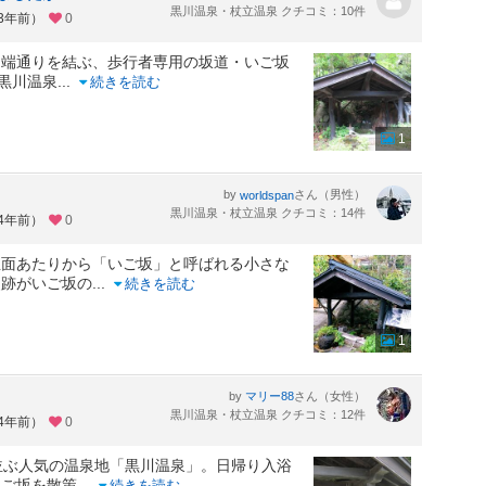
黒川温泉・杖立温泉 クチコミ：10件
約3年前）
0
川端通りを結ぶ、歩行者専用の坂道・いご坂
の黒川温泉
...
続きを読む
1
by
さん（男性）
worldspan
黒川温泉・杖立温泉 クチコミ：14件
約4年前）
0
正面あたりから「いご坂」と呼ばれる小さな
史跡がいご坂の
...
続きを読む
1
by
さん（女性）
マリー88
黒川温泉・杖立温泉 クチコミ：12件
約4年前）
0
並ぶ人気の温泉地「黒川温泉」。日帰り入浴
いご坂を散策
...
続きを読む