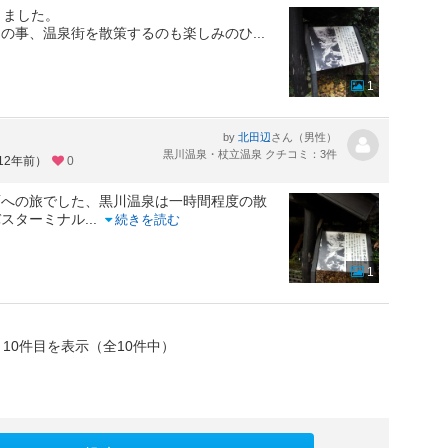
きました。
んの事、温泉街を散策するのも楽しみのひ
...
1
by
さん（男性）
北田辺
黒川温泉・杖立温泉 クチコミ：3件
12年前）
0
面への旅でした、黒川温泉は一時間程度の散
バスターミナル
...
続きを読む
1
～10件目を表示（全10件中）