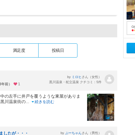
満足度
投稿日
by
さん（女性）
ミロヒ
黒川温泉・杖立温泉 クチコミ：5件
約3年前）
1
途中の左手に井戸を覆うような東屋がありま
。黒川温泉街の
...
続きを読む
3
いましたが・・・
by
さん（男性）
ぷーちゃん