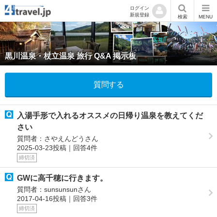
ログイン
新規登録
検索
MENU
黒川温泉・杖立温泉 旅行 Q&A 掲示板
質問する
入湯手形で入れるオススメの日帰り温泉を教えてくだ
さい
質問者：さやえんどうさん
2025-03-23投稿｜回答4件
締切済
GWに高千穂に行きます。
質問者：sunsunsunさん
2017-04-16投稿｜回答3件
締切済