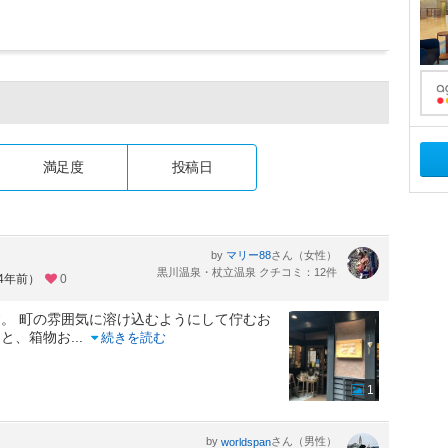
満足度
投稿日
by
さん（女性）
マリー88
黒川温泉・杖立温泉 クチコミ：12件
約4年前）
0
。 町の雰囲気に溶け込むようにして佇むお
ると、箱物お
...
続きを読む
1
by
さん（男性）
worldspan