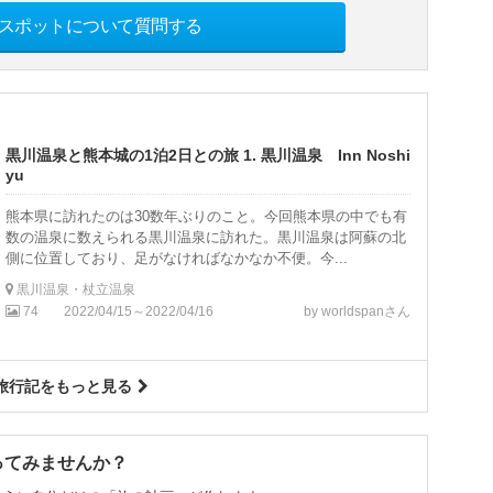
スポットについて質問する
黒川温泉と熊本城の1泊2日との旅 1. 黒川温泉 Inn Noshi
yu
熊本県に訪れたのは30数年ぶりのこと。今回熊本県の中でも有
数の温泉に数えられる黒川温泉に訪れた。黒川温泉は阿蘇の北
側に位置しており、足がなければなかなか不便。今...
黒川温泉・杖立温泉
74
2022/04/15～2022/04/16
by worldspanさん
旅行記をもっと見る
ってみませんか？