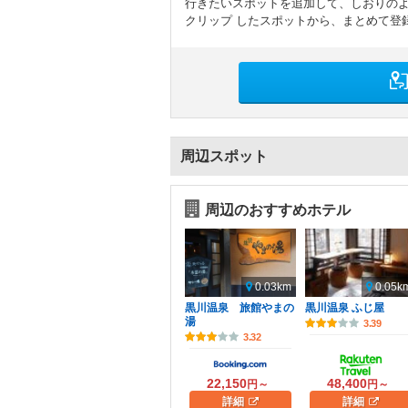
行きたいスポットを追加して、しおりの
クリップ したスポットから、まとめて登
周辺スポット
周辺のおすすめホテル
0.03km
0.05k
黒川温泉 旅館やまの
黒川温泉 ふじ屋
湯
3.39
3.32
22,150
48,400
円～
円～
詳細
詳細