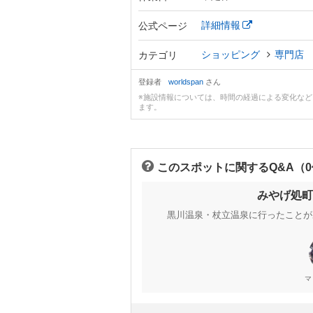
詳細情報
公式ページ
ショッピング
専門店
カテゴリ
登録者
worldspan
さん
※施設情報については、時間の経過による変化な
ます。
このスポットに関するQ&A（
みやげ処町
黒川温泉・杖立温泉に行ったことが
マ