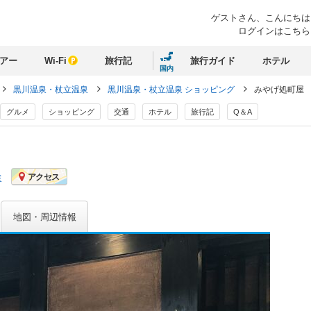
ゲストさん、
こんにちは
ログインはこちら
アー
Wi-Fi
旅行記
旅行ガイド
ホテル
国内
黒川温泉・杖立温泉
黒川温泉・杖立温泉 ショッピング
みやげ処町屋
グルメ
ショッピング
交通
ホテル
旅行記
Q＆A
ミ
アクセス
地図・周辺情報