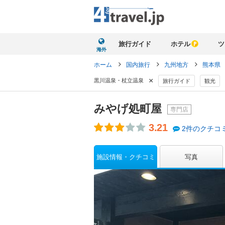
旅行ガイド
ホテル
ツ
海外
ホーム
国内旅行
九州地方
熊本県
×
黒川温泉・杖立温泉
旅行ガイド
観光
みやげ処町屋
専門店
3.21
2件のクチコ
施設情報・クチコミ
写真