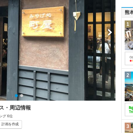
熊
1
2
ス・周辺情報
グ 6位
計画
を作成
3