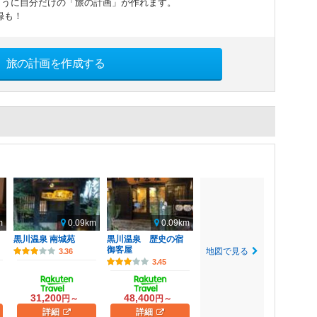
ように自分だけの「旅の計画」が作れます。
録も！
旅の計画を作成する
m
0.09km
0.09km
黒川温泉 南城苑
黒川温泉 歴史の宿
御客屋
地図で見る
3.36
3.45
31,200
48,400
円～
円～
詳細
詳細