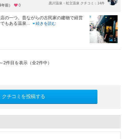
黒川温泉・杖立温泉 クチコミ：14件
約4年前）
0
産店の一つ。昔ながらの古民家の建物で経営
にでもある温泉
...
続きを読む
1
～2件目を表示（全2件中）
クチコミを投稿する
）