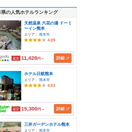
本県の人気ホテルランキング
天然温泉 六花の湯 ドーミ
ーイン熊本
エリア：
熊本市
4.09
11,428
詳細
最安
円～
ホテル日航熊本
エリア：
熊本市
4.03
15,300
詳細
最安
円～
三井ガーデンホテル熊本
エリア：
熊本市