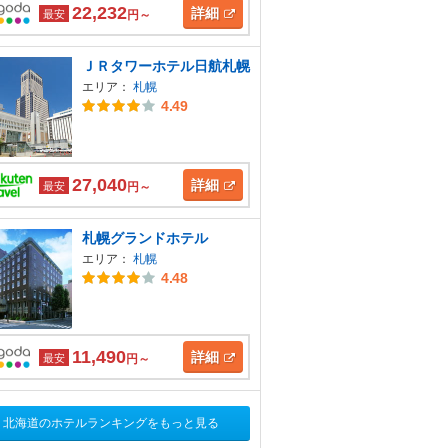
22,232
詳細
最安
円～
ＪＲタワーホテル日航札幌
エリア：
札幌
4.49
27,040
詳細
最安
円～
札幌グランドホテル
エリア：
札幌
4.48
11,490
詳細
最安
円～
北海道のホテルランキングをもっと見る