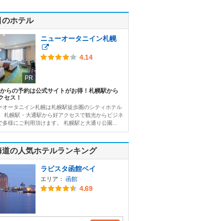
目のホテル
ニューオータニイン札幌
4.14
PR
Bからの予約は公式サイトがお得！札幌駅から
クセス！
ーオータニイン札幌は札幌駅徒歩圏のシティホテル
。 札幌駅・大通駅から好アクセスで観光からビジネ
で多様にご利用頂けます。 札幌駅と大通り公園...
海道の人気ホテルランキング
ラビスタ函館ベイ
エリア：
函館
4.69