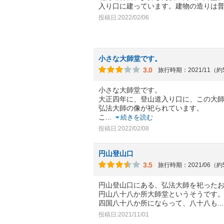
入り口に建っています。建物の造りは
投稿日:2022/02/06
小さな大師堂です。
3.0
旅行時期：2021/11（
小さな大師堂です。
大正四年に、登山道入り口に、この大
弘法大師の像が祀られています。
こ
...
続きを読む
投稿日:2022/02/08
円山登山口
3.5
旅行時期：2021/06（
円山登山口にある、弘法大師を祀った
円山八十八か所大師堂というそうです
四国八十八か所にならって、八十八も
.
投稿日:2021/11/01