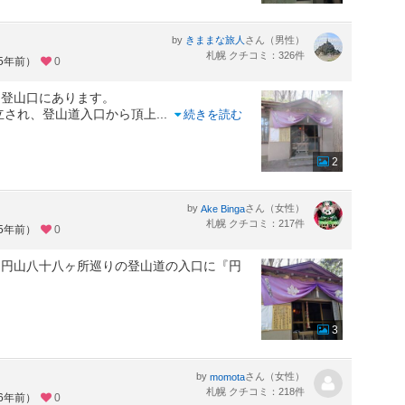
by
さん（男性）
きままな旅人
札幌 クチコミ：326件
約5年前）
0
山登山口にあります。
建立され、登山道入口から頂上
...
続きを読む
2
』
by
さん（女性）
Ake Binga
札幌 クチコミ：217件
約5年前）
0
、円山八十八ヶ所巡りの登山道の入口に『円
3
by
さん（女性）
momota
札幌 クチコミ：218件
約6年前）
0