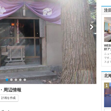
注
WE
好ア
ニュ
です
スま
北
1
・周辺情報
計画
を作成