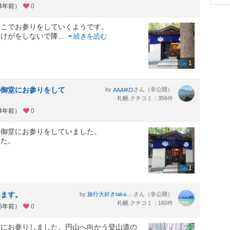
約4年前）
0
ここでお参りをしていくようです。
「けがをしないで降
...
続きを読む
1
の御堂にお参りをして
by
さん（非公開）
AAAIKO
札幌 クチコミ：356件
約4年前）
0
の御堂にお参りをしていました。
した。
1
います。
by
さん（非公開）
旅行大好きtakau99のフォトブログ
札幌 クチコミ：160件
約5年前）
0
」にお参りしました。円山へ向かう登山道の