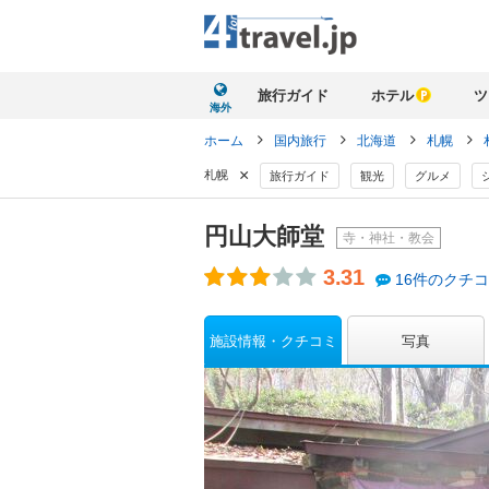
旅行ガイド
ホテル
ツ
海外
ホーム
国内旅行
北海道
札幌
×
札幌
旅行ガイド
観光
グルメ
円山大師堂
寺・神社・教会
3.31
16件のクチ
施設情報・クチコミ
写真