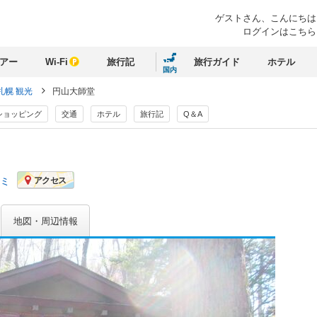
ゲストさん、
こんにちは
ログインはこちら
アー
Wi-Fi
旅行記
旅行ガイド
ホテル
国内
札幌 観光
円山大師堂
ショッピング
交通
ホテル
旅行記
Q＆A
コミ
アクセス
地図・周辺情報