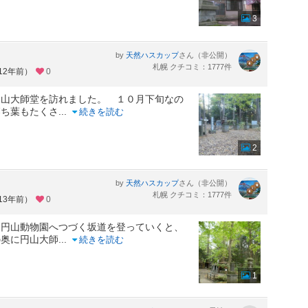
3
by
さん（非公開）
天然ハスカップ
札幌 クチコミ：1777件
12年前）
0
円山大師堂を訪れました。 １０月下旬なの
落ち葉もたくさ
...
続きを読む
2
by
さん（非公開）
天然ハスカップ
札幌 クチコミ：1777件
13年前）
0
、円山動物園へつづく坂道を登っていくと、
の奥に円山大師
...
続きを読む
1