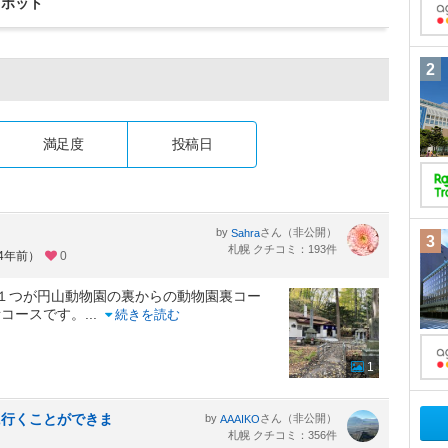
スポット
2
満足度
投稿日
by
さん（非公開）
Sahra
3
札幌 クチコミ：193件
約4年前）
0
１つが円山動物園の裏からの動物園裏コー
所コースです。
...
続きを読む
1
に行くことができま
by
さん（非公開）
AAAIKO
札幌 クチコミ：356件