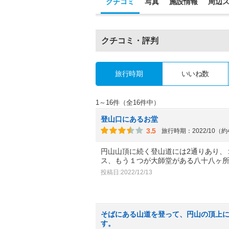
クチコミ
写真
施設情報
周辺
クチコミ・評判
旅行時期
いいね数
1～16件（全16件中）
登山口にあるお堂
3.5
旅行時期：2022/10（
円山山頂に続く登山道には2通りあり、
ス、もう１つが大師堂がある八十八ヶ
投稿日:2022/12/13
そばにある山道を登って、円山の頂上
す。