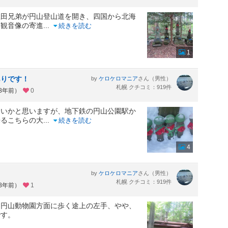
上田兄弟が円山登山道を開き、四国から北海
に観音像の寄進
...
続きを読む
1
ありです！
by
さん（男性）
ケロケロマニア
札幌 クチコミ：919件
約8年前）
0
多いかと思いますが、地下鉄の円山公園駅か
来るこちらの大
...
続きを読む
4
by
さん（男性）
ケロケロマニア
札幌 クチコミ：919件
約8年前）
1
、円山動物園方面に歩く途上の左手、やや、
です。