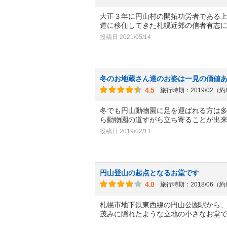
大正３年に円山村の開拓功労者である
道に移住してきた札幌近郊の信者有志
投稿日:2021/05/14
冬のお地蔵さん達のお姿は一見の価値
4.5
旅行時期：2019/02（
冬でも円山動物園に足を運ばれる方は
ら動物園の道すがら立ち寄ることが出
投稿日:2019/02/11
円山登山の起点となるお堂です
4.0
旅行時期：2018/06（
札幌市地下鉄東西線の円山公園駅から
茂みに隠れたような立地の小さなお堂