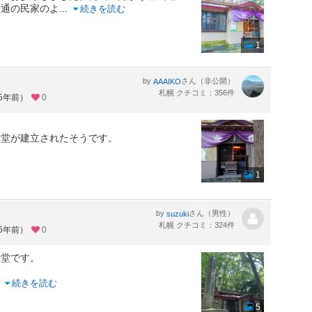
普通の民家のよ
...
続きを読む
1
by
さん（非公開）
AAAIKO
札幌 クチコミ：356件
約5年前）
0
師堂が建立されたそうです。
1
by
さん（男性）
suzuki
札幌 クチコミ：324件
約5年前）
0
お堂です。
。
..
続きを読む
5