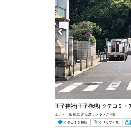
王子神社(王子権現) クチコミ
王子・十条 観光 満足度ランキング 4位
クチコミ
を投稿
クリップ
する