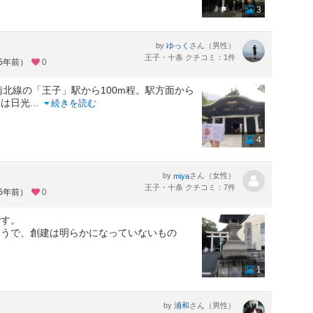
3
by
さん（男性）
ゆっく
王子・十条 クチコミ：1件
約5年前）
0
北線の「王子」駅から100m程。駅方面から
道は日光
...
続きを読む
4
by
さん（女性）
miya
王子・十条 クチコミ：7件
約6年前）
0
です。
そうで、創建は明らかになっていないもの
1
by
さん（男性）
浦和