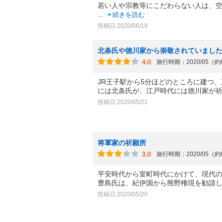
若い人や宗教等にこだわらない人は、
...
続きを読む
投稿日:2020/06/19
北条氏や徳川家から崇敬されていまし
4.0
旅行時期：2020/05（
JR王子駅から5分ほどのところに建つ
には北条氏が、江戸時代には徳川家が
投稿日:2020/05/21
将軍家の祈願所
3.0
旅行時期：2020/05（
平安時代から室町時代にかけて、現代
豊島氏は、紀伊国から熊野権現を勧請
投稿日:2020/05/20