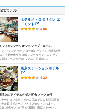
目のホテル
ホテルメトロポリタン エ
ドモント
4.06
PR
モント×シンカリオンコンセプトルーム
モント×シンカリオン コラボレーション企画第5弾
アニメ『新幹線変形ロボ シンカリオン』コンセプト
宿泊プラン 今年はTVアニメ第1期を...
東京ステーションホテル
4.32
PR
0種以上のアイテムが並ぶ朝食ブッフェ付
ステーションホテルでのご宿泊で生じるCO2排出
ホテル負担でカーボン・オフセットされます。
2ゼロSTAYプログラム*適用） 東京ステーシ...