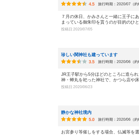
4.5
旅行時期：2020/07（
７月の休日、かみさんと一緒に王子に
まっている御朱印を貰うのが目的のひ
投稿日:2020/07/05
珍しい関神社も建っています
3.5
旅行時期：2020/06（
JR王子駅から5分ほどのところに造ら
神・蝉丸を祀った神社で、かつら店や
投稿日:2020/06/23
静かな神社境内
5.0
旅行時期：2020/06（
お宮参り等催しをする場合、仏滅等を