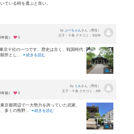
空いている時を選ぶと良い。
た
by
さん（男性）
ぷーちゃん
王子・十条 クチコミ：332件
約6年前）
0
、東京十社の一つです。歴史は古く、戦国時代
祈願所とし
...
続きを読む
2
by
さん（男性）
ミル
王子・十条 クチコミ：4件
約6年前）
0
の東京都周辺で一大勢力を誇っていた武家、
し、多くの熊野
...
続きを読む
5