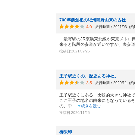
700年前創祀の紀州熊野由来の古社
4.0
旅行時期：2021/03（
最寄駅のJR京浜東北線か東京メトロ南
来ると階段の参道が近いですが、表参
投稿日:2021/09/26
王子駅近くの、歴史ある神社。
3.5
旅行時期：2020/11（
王子駅近くにある、比較的大きな神社
ここ王子の地名の由来にもなっている
の、中
...
続きを読む
投稿日:2020/11/25
御朱印