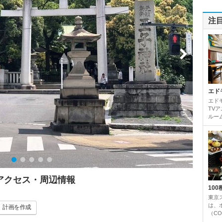
注
エド
エド
TV
ルーム
・アクセス・周辺情報
10
東京
は、
計画
を作成
（CO