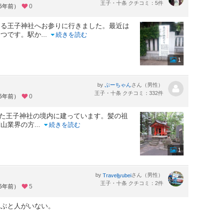
王子・十条 クチコミ：5件
約6年前）
0
ある王子神社へお参りに行きました。最近は
とつです。駅か
...
続きを読む
1
by
さん（男性）
ぷーちゃん
王子・十条 クチコミ：332件
約6年前）
0
れた王子神社の境内に建っています。髪の祖
床山業界の方
...
続きを読む
1
by
さん（男性）
Traveljyubei
王子・十条 クチコミ：2件
約6年前）
5
選ぶと人がいない。