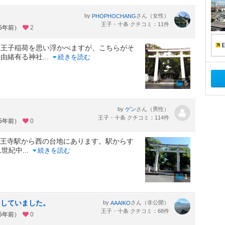
by
さん（女性）
PHOPHOCHANG
王子・十条 クチコミ：11件
約5年前）
2
な王子稲荷を思い浮かべますが、こちらがそ
た由緒有る神社
...
続きを読む
5
by
さん（男性）
ゲン
王子・十条 クチコミ：114件
約5年前）
0
北線王寺駅から西の台地にあります。駅からす
1世紀中
...
続きを読む
1
りしていました。
by
さん（非公開）
AAAIKO
王子・十条 クチコミ：68件
約5年前）
0