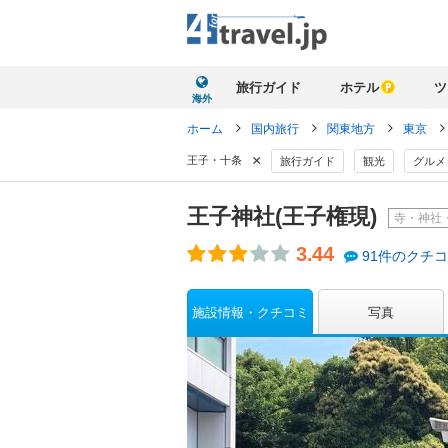
旅行ガイド
ホテル
ツ
海外
ホーム
国内旅行
関東地方
東京
×
王子・十条
旅行ガイド
観光
グルメ
王子神社(王子権現)
寺・神社
3.44
91件のクチ
施設情報・クチコミ
写真