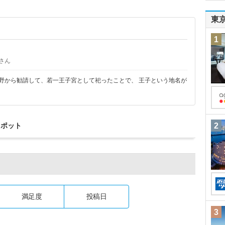
東
1
さん
に熊野から勧請して、若一王子宮として祀ったことで、 王子という地名が
スポット
2
満足度
投稿日
3