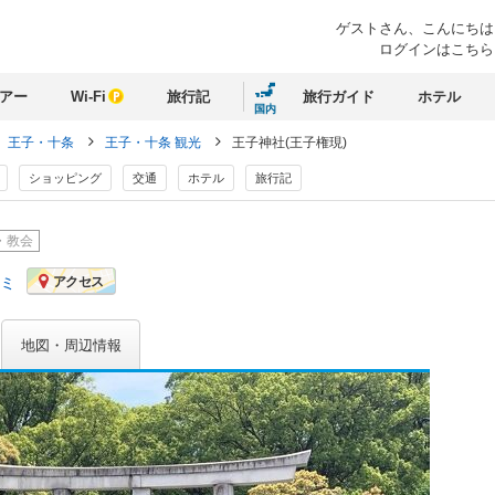
ゲストさん、
こんにちは
ログインはこちら
アー
Wi-Fi
旅行記
旅行ガイド
ホテル
国内
王子・十条
王子・十条 観光
王子神社(王子権現)
ショッピング
交通
ホテル
旅行記
・教会
コミ
アクセス
地図・周辺情報