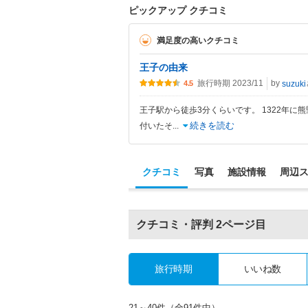
ピックアップ クチコミ
満足度の高いクチコミ
王子の由来
旅行時期 2023/11
by
suzuki
4.5
王子駅から徒歩3分くらいです。 1322年
続きを読む
付いたそ
...
クチコミ
写真
施設情報
周辺
クチコミ・評判
2ページ目
旅行時期
いいね数
21～40件（全91件中）