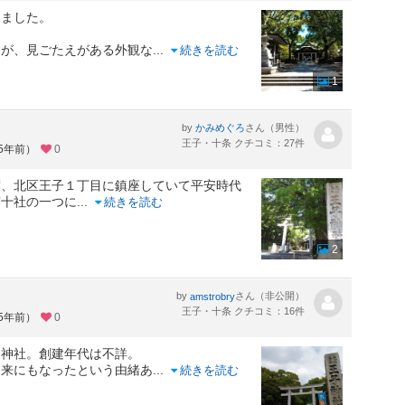
りました。
すが、見ごたえがある外観な
...
続きを読む
1
by
さん（男性）
かみめぐろ
王子・十条 クチコミ：27件
約5年前）
0
度、北区王子１丁目に鎮座していて平安時代
京十社の一つに
...
続きを読む
2
by
さん（非公開）
amstrobry
王子・十条 クチコミ：16件
約5年前）
0
る神社。創建年代は不詳。
由来にもなったという由緒あ
...
続きを読む