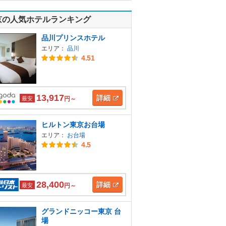
京の人気ホテルランキング
品川プリンスホテル
エリア：
品川
4.51
13,917
詳細
最安
円～
ヒルトン東京お台場
エリア：
お台場
4.5
28,400
詳細
最安
円～
グランドニッコー東京 台
場