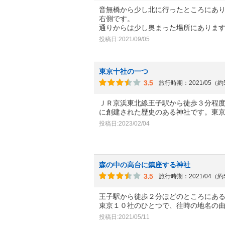
音無橋から少し北に行ったところにあ
右側です。
通りからは少し奥まった場所にありま
投稿日:2021/09/05
東京十社の一つ
3.5
旅行時期：2021/05（
ＪＲ京浜東北線王子駅から徒歩３分程
に創建された歴史のある神社です。東
投稿日:2023/02/04
森の中の高台に鎮座する神社
3.5
旅行時期：2021/04（
王子駅から徒歩２分ほどのところにあ
東京１０社のひとつで、往時の地名の
投稿日:2021/05/11