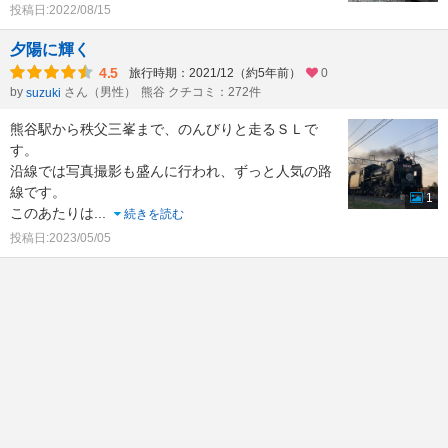
投稿日:2022/08/15
夕陽に輝く
4.5
旅行時期：2021/12（約5年前）
0
by
さん（男性）
熊谷 クチコミ：272件
suzuki
熊谷駅から秩父三峯まで、のんびりと走るＳＬで
す。
沿線では写真撮影も盛んに行われ、ずっと人気の路
線です。
1
このあたりは
...
続きを読む
投稿日:2023/05/05