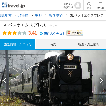
ログイン
新規登録
検索
MENU
関東地方
埼玉県
熊谷
熊谷 交通
SLパレオエクスプレス
SLパレオエクスプレス
乗り物
3.41
アクセス
48件のクチコミ
施設情報・クチコミ
写真
地図・周辺情報