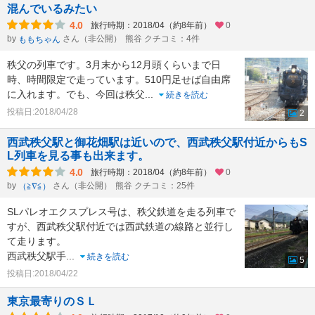
混んでいるみたい
4.0
旅行時期：2018/04（約8年前）
0
by
さん（非公開）
熊谷 クチコミ：4件
ももちゃん
秩父の列車です。3月末から12月頭くらいまで日
時、時間限定で走っています。510円足せば自由席
に入れます。でも、今回は秩父
...
続きを読む
投稿日:2018/04/28
2
西武秩父駅と御花畑駅は近いので、西武秩父駅付近からもS
L列車を見る事も出来ます。
4.0
旅行時期：2018/04（約8年前）
0
by
さん（非公開）
熊谷 クチコミ：25件
（≧∇≦）
SLパレオエクスプレス号は、秩父鉄道を走る列車で
すが、西武秩父駅付近では西武鉄道の線路と並行し
て走ります。
西武秩父駅手
...
続きを読む
5
投稿日:2018/04/22
東京最寄りのＳＬ