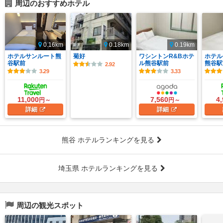
周辺のおすすめホテル
0.16km
0.18km
0.19km
ホテルサンルート熊
菊好
ワシントンR&Bホテ
ホテル
谷駅前
ル熊谷駅前
熊谷駅
2.92
3.29
3.33
11,000
7,560
4
円～
円～
詳細
詳細
熊谷 ホテルランキングを見る
埼玉県 ホテルランキングを見る
周辺の観光スポット