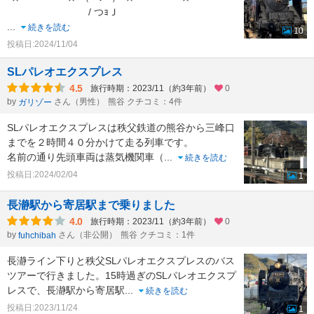
/ つｮＪ
...
続きを読む
10
投稿日:2024/11/04
SLパレオエクスプレス
4.5
旅行時期：2023/11（約3年前）
0
by
さん（男性）
熊谷 クチコミ：4件
ガリゾー
SLパレオエクスプレスは秩父鉄道の熊谷から三峰口
までを２時間４０分かけて走る列車です。
名前の通り先頭車両は蒸気機関車（
...
続きを読む
投稿日:2024/02/04
1
長瀞駅から寄居駅まで乗りました
4.0
旅行時期：2023/11（約3年前）
0
by
さん（非公開）
熊谷 クチコミ：1件
fuhchibah
長瀞ライン下りと秩父SLパレオエクスプレスのバス
ツアーで行きました。15時過ぎのSLパレオエクスプ
レスで、長瀞駅から寄居駅
...
続きを読む
投稿日:2023/11/24
1