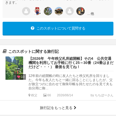
きます。
…他
このスポットについて質問する
このスポットに関する旅行記
【2026年 午年秩父札所総開帳】その4 公共交通
機関を利用してお手軽に行く25～30番（24番はまだ
だけど・・・） 最後を見てね！
12年前の総開帳の時に友人たちと秩父札所を回りまし
10
た。今年も友人たちと一緒に回ることにしましたが、父
が旅立つのに合わせて御朱印帳を持たせたのを見て夫も
自分用に御...
秩父
66
2026/06/14
by ちちぼーさん
旅行記をもっと見る