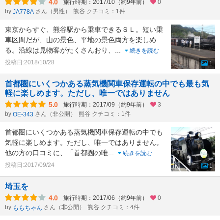
4.0
旅行時期：2017/10（約9年前）
0
by
さん（男性）
熊谷 クチコミ：1件
JA778A
東京からすぐ、熊谷駅から乗車できるＳＬ。短い乗
車区間だが、山の景色、平地の景色両方を楽しめ
る。沿線は見物客がたくさんおり、
...
続きを読む
投稿日:2018/10/28
1
首都圏にいくつかある蒸気機関車保存運転の中でも最も気
軽に楽しめます。ただし、唯一ではありません
5.0
旅行時期：2017/09（約9年前）
3
by
さん（非公開）
熊谷 クチコミ：1件
OE-343
首都圏にいくつかある蒸気機関車保存運転の中でも
気軽に楽しめます。ただし、唯一ではありません。
他の方の口コミに、「首都圏の唯
...
続きを読む
投稿日:2017/09/24
1
埼玉を
4.0
旅行時期：2017/06（約9年前）
0
by
さん（非公開）
熊谷 クチコミ：4件
ももちゃん