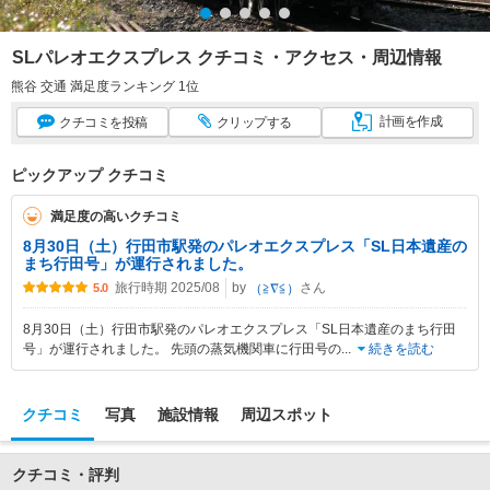
SLパレオエクスプレス クチコミ・アクセス・周辺情報
熊谷 交通 満足度ランキング 1位
計画
を作成
クチコミ
を投稿
クリップ
する
ピックアップ クチコミ
満足度の高いクチコミ
8月30日（土）行田市駅発のパレオエクスプレス「SL日本遺産の
まち行田号」が運行されました。
旅行時期 2025/08
by
さん
（≧∇≦）
5.0
8月30日（土）行田市駅発のパレオエクスプレス「SL日本遺産のまち行田
号」が運行されました。 先頭の蒸気機関車に行田号の
...
続きを読む
クチコミ
写真
施設情報
周辺スポット
クチコミ・評判