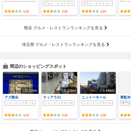
グルメ・レストラン
グルメ・レストラン
3.32
3.30
3.24
熊谷 グルメ・レストランランキングを見る
埼玉県 グルメ・レストランランキングを見る
周辺のショッピングスポット
0.12km
0.32km
0.44km
アズ熊谷
ティアラ21
ニットーモール
軍配本
ショッピングモール
ショッピングモール
ショッピングモール
専門店
3.33
3.30
3.30