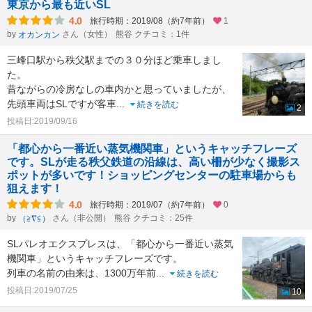
東京から最も近いSL
4.0
旅行時期：2019/08（約7年前）
1
by
さん（女性）
熊谷 クチコミ：1件
オカンカン
三峰口駅から秩父駅までの３０分ほど乗車しまし
た。
昔ながらの冷房なしの車内かと思っていましたが、
先頭車両はSLですが客車
...
続きを読む
2
投稿日:2019/09/16
「都心から一番近い蒸気機関車」というキャッチフレーズ
です。SLが走る秩父鉄道の沿線は、高い柵が少なく撮影ス
ポットが多いです！ショッピングセンターの駐車場からも
狙えます！
4.0
旅行時期：2019/07（約7年前）
0
by
さん（非公開）
熊谷 クチコミ：25件
（≧∇≦）
SLパレオエクスプレスは、「都心から一番近い蒸気
機関車」というキャッチフレーズです。
列車の名前の由来は、1300万年前
...
続きを読む
投稿日:2019/07/25
10