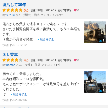
復活して30年
5.0
旅行時期：2019/12（約7年前）
0
by
さん（男性）
熊谷 クチコミ：272件
suzuki
熊谷から秩父まで週末メインで走るSLです。
さいたま博覧会開催を機に復活して、もう30年経ち
ます。
何度か不具合が発生
...
続きを読む
1
投稿日:2019/12/12
ＳＬ乗車
4.0
旅行時期：2019/11（約7年前）
0
by
さん（女性）
熊谷 クチコミ：1件
nomad
初めてＳＬ乗車しました。
車内は昭和レトロな雰囲気。
えんじ色のボックスシートが遠足気分を盛り上げて
くれました。
1
け
...
続きを読む
投稿日:2020/02/06