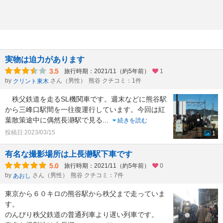
実物は迫力があります
3.5
旅行時期：2021/11（約5年前）
1
by
さん（男性）
熊谷 クチコミ：1件
クリント東木
秩父鉄道を走るSL機関車です。週末などに熊谷駅
から三峰口駅間を一往復運行しています。今回は紅
葉散策途中に偶然長瀞駅で見る
...
続きを読む
投稿日:2023/03/15
1
有名な撮影場所は上長瀞駅下車です
5.0
旅行時期：2021/11（約5年前）
0
by
さん（男性）
熊谷 クチコミ：7件
あおし
東京から６０キロの熊谷駅から秩父まで走っていま
す。
のんびり秩父鉄道の普通列車より遅い列車です。