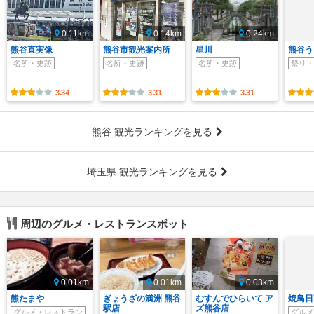
0.11km
0.14km
0.24km
熊谷直実像
熊谷市観光案内所
星川
熊谷う
名所・史跡
名所・史跡
名所・史跡
祭り・
3.34
3.31
3.31
熊谷 観光ランキングを見る
埼玉県 観光ランキングを見る
周辺のグルメ・レストランスポット
0.01km
0.01km
0.03km
熊たまや
ぎょうざの満洲 熊谷
むすんでひらいて ア
焼鳥日
駅店
ズ熊谷店
グルメ・レストラン
グルメ