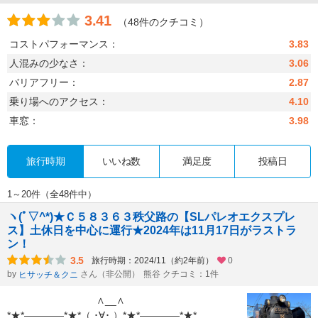
3.41
（48件のクチコミ）
コストパフォーマンス：
3.83
人混みの少なさ：
3.06
バリアフリー：
2.87
乗り場へのアクセス：
4.10
車窓：
3.98
旅行時期
いいね数
満足度
投稿日
1～20件（全48件中）
ヽ(ﾟ▽^*)★Ｃ５８３６３秩父路の【SLパレオエクスプレ
ス】土休日を中心に運行★2024年は11月17日がラストラ
ン！
3.5
旅行時期：2024/11（約2年前）
0
by
さん（非公開）
熊谷 クチコミ：1件
ヒサッチ＆クニ
∧__∧
*★*――――*★*（ ･∀･ ）*★*――――*★*