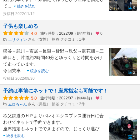
て
...
続きを読む
9
投稿日:2022/11/12
子供も楽しめる
4.0
旅行時期：2022/09（約4年前）
0
by
さん（女性）
熊谷 クチコミ：1件
エリツィン
熊谷→武川→寄居→長瀞→皆野→秩父→御花畑→三
峰口と、片道約2時間40分とゆっくりと時間をかけ
て走っています。
今回乗車
...
続きを読む
2
投稿日:2022/09/30
予約は事前にネットで！座席指定も可能です！
5.0
旅行時期：2022/07（約4年前）
2
by
さん（男性）
熊谷 クチコミ：2件
ムロろ～ん
秩父鉄道のＨＰよりパレオエクスプレス運行日に合
わせてネットで予約できます。
座席指定もネットでできますので、じっくり選び
...
続きを読む
5