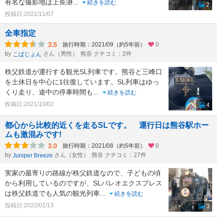
有名な撮影地は上長瀞
...
続きを読む
2
投稿日:2021/11/07
全車指定
3.5
旅行時期：2021/09（約5年前）
0
by
さん（男性）
熊谷 クチコミ：2件
こばじょん
秩父鉄道が運行する観光SL列車です。熊谷と三峰口
を土休日を中心に1往復しています。SL列車はゆっ
くり走り、途中の停車時間も
...
続きを読む
投稿日:2021/10/02
4
都心から比較的近くを走るSLです。 運行日は熊谷駅ホー
ムも激混みです!
3.0
旅行時期：2021/08（約5年前）
0
by
さん（女性）
熊谷 クチコミ：27件
Juniper Breeze
実家の最寄りの路線が秩父鉄道なので、子どもの頃
から利用しているのですが、SLパレオエクスプレス
は秩父鉄道でも人気の観光列車
...
続きを読む
投稿日:2022/01/13
3