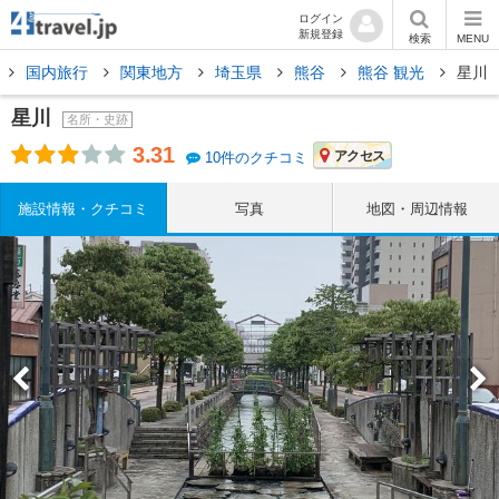
ログイン
新規登録
検索
MENU
国内旅行
関東地方
埼玉県
熊谷
熊谷 観光
星川
星川
名所・史跡
3.31
アクセス
10件のクチコミ
施設情報・クチコミ
写真
地図・周辺情報