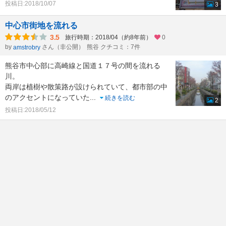
投稿日:2018/10/07
3
中心市街地を流れる
3.5
旅行時期：2018/04（約8年前）
0
by
さん（非公開）
熊谷 クチコミ：7件
amstrobry
熊谷市中心部に高崎線と国道１７号の間を流れる
川。
両岸は植樹や散策路が設けられていて、都市部の中
のアクセントになっていた
...
続きを読む
2
投稿日:2018/05/12