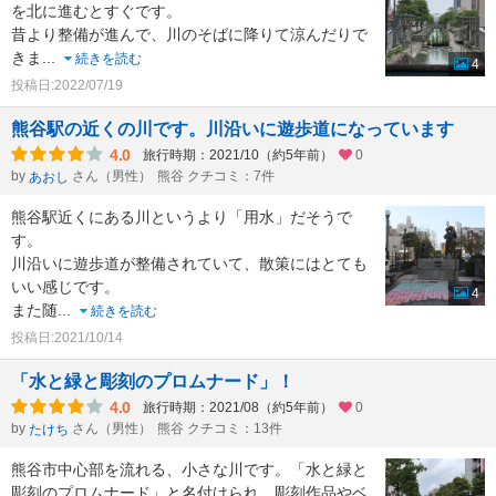
を北に進むとすぐです。
昔より整備が進んで、川のそばに降りて涼んだりで
きま
...
続きを読む
4
投稿日:2022/07/19
熊谷駅の近くの川です。川沿いに遊歩道になっています
4.0
旅行時期：2021/10（約5年前）
0
by
さん（男性）
熊谷 クチコミ：7件
あおし
熊谷駅近くにある川というより「用水」だそうで
す。
川沿いに遊歩道が整備されていて、散策にはとても
いい感じです。
4
また随
...
続きを読む
投稿日:2021/10/14
「水と緑と彫刻のプロムナード」！
4.0
旅行時期：2021/08（約5年前）
0
by
さん（男性）
熊谷 クチコミ：13件
たけち
熊谷市中心部を流れる、小さな川です。「水と緑と
彫刻のプロムナード」と名付けられ、彫刻作品やベ