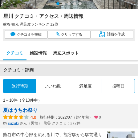
星川 クチコミ・アクセス・周辺情報
熊谷 観光 満足度ランキング 12位
計画
を作成
クチコミ
を投稿
クリップ
する
クチコミ
施設情報
周辺スポット
クチコミ・評判
旅行時期
いいね数
満足度
投稿日
1～10件（全10件中）
夏はうちわ祭り
4.0
旅行時期：2022/07（約4年前）
0
by
さん（男性）
熊谷 クチコミ：272件
suzuki
熊谷市の中心部を流れる川で、熊谷駅から駅前通り