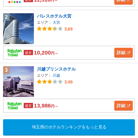
円～
パレスホテル大宮
2
エリア：
大宮
3.69
10,200
詳細
最安
円～
川越プリンスホテル
3
エリア：
川越
3.49
13,986
詳細
最安
円～
埼玉県のホテルランキングをもっと見る