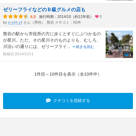
ゼリーフライなどのＢ級グルメの店も
4.5
旅行時期：2014/10（約12年前）
0
by
さん（男性）
熊谷 クチコミ：60件
たびたび
熊谷の駅から市役所の方に歩くとすぐにぶつかるの
が星川。ただ、その星川そのものよりも、むしろ、
川沿いの通りには、ゼリーフライ
...
続きを読む
投稿日:2014/12/11
1
1件目～10件目を表示（全10件中）
クチコミを投稿する