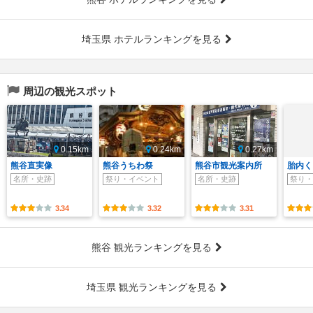
埼玉県 ホテルランキングを見る
周辺の観光スポット
0.15km
0.24km
0.27km
熊谷直実像
熊谷うちわ祭
熊谷市観光案内所
胎内く
名所・史跡
祭り・イベント
名所・史跡
祭り・
3.34
3.32
3.31
熊谷 観光ランキングを見る
埼玉県 観光ランキングを見る