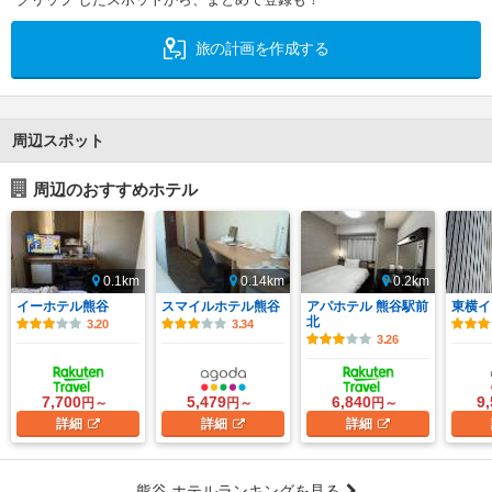
旅の計画を作成する
周辺スポット
周辺のおすすめホテル
0.1km
0.14km
0.2km
イーホテル熊谷
スマイルホテル熊谷
アパホテル 熊谷駅前
東横イ
北
3.20
3.34
3.26
7,700
5,479
6,840
9
円～
円～
円～
詳細
詳細
詳細
熊谷 ホテルランキングを見る