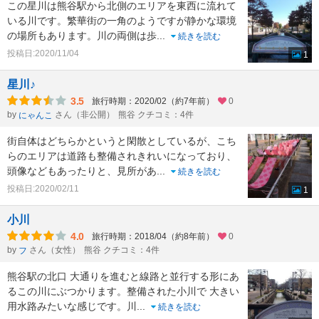
この星川は熊谷駅から北側のエリアを東西に流れて
いる川です。繁華街の一角のようですが静かな環境
の場所もあります。川の両側は歩
...
続きを読む
投稿日:2020/11/04
1
星川♪
3.5
旅行時期：2020/02（約7年前）
0
by
さん（非公開）
熊谷 クチコミ：4件
にゃんこ
街自体はどちらかというと閑散としているが、こち
らのエリアは道路も整備されきれいになっており、
頭像などもあったりと、見所があ
...
続きを読む
投稿日:2020/02/11
1
小川
4.0
旅行時期：2018/04（約8年前）
0
by
さん（女性）
熊谷 クチコミ：4件
フ
熊谷駅の北口 大通りを進むと線路と並行する形にあ
るこの川にぶつかります。整備された小川で 大きい
用水路みたいな感じです。川
...
続きを読む