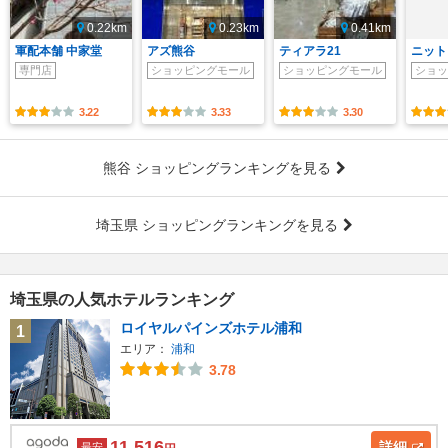
0.22km
0.23km
0.41km
軍配本舗 中家堂
アズ熊谷
ティアラ21
ニット
専門店
ショッピングモール
ショッピングモール
ショッ
3.22
3.33
3.30
熊谷 ショッピングランキングを見る
埼玉県 ショッピングランキングを見る
埼玉県の人気ホテルランキング
ロイヤルパインズホテル浦和
1
エリア：
浦和
3.78
11,516
詳細
最安