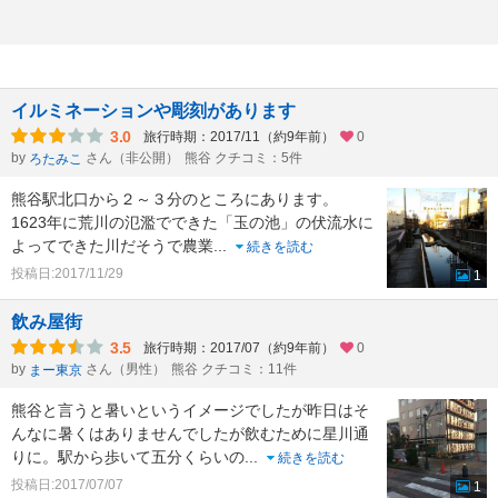
イルミネーションや彫刻があります
3.0
旅行時期：2017/11（約9年前）
0
by
さん（非公開）
熊谷 クチコミ：5件
ろたみこ
熊谷駅北口から２～３分のところにあります。
1623年に荒川の氾濫でできた「玉の池」の伏流水に
よってできた川だそうで農業
...
続きを読む
投稿日:2017/11/29
1
飲み屋街
3.5
旅行時期：2017/07（約9年前）
0
by
さん（男性）
熊谷 クチコミ：11件
まー東京
熊谷と言うと暑いというイメージでしたが昨日はそ
んなに暑くはありませんでしたが飲むために星川通
りに。駅から歩いて五分くらいの
...
続きを読む
投稿日:2017/07/07
1