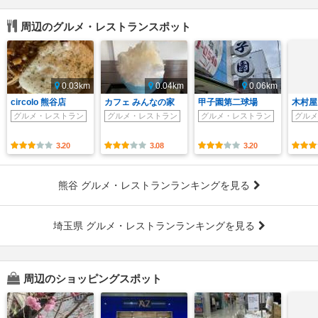
周辺のグルメ・レストランスポット
0.03km
0.04km
0.06km
circolo 熊谷店
カフェ みんなの家
甲子園第二球場
木村屋
グルメ・レストラン
グルメ・レストラン
グルメ・レストラン
グルメ
3.20
3.08
3.20
熊谷 グルメ・レストランランキングを見る
埼玉県 グルメ・レストランランキングを見る
周辺のショッピングスポット