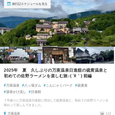
旅行記スケジュールを見る
2025年 夏 久しぶりの万座温泉日進舘の硫黄温泉と
初めての佐野ラーメンを楽しむ旅♪( ´θ｀) 前編
#
万座温泉
#
八ッ場ダム
#
こんにゃくパーク
#
硫黄泉
#
源泉かけ流し
#
日進館
７年振りに万座温泉日進舘に宿泊して硫黄温泉と、初めての佐野ラーメンを
味わって楽しんできました。
万座温泉
112