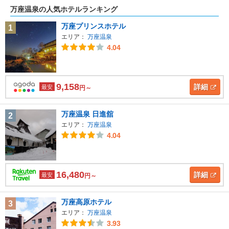
万座温泉の人気ホテルランキング
万座プリンスホテル
1
エリア：
万座温泉
4.04
9,158
詳細
最安
円～
万座温泉 日進舘
2
エリア：
万座温泉
4.04
16,480
詳細
最安
円～
万座高原ホテル
3
エリア：
万座温泉
3.93