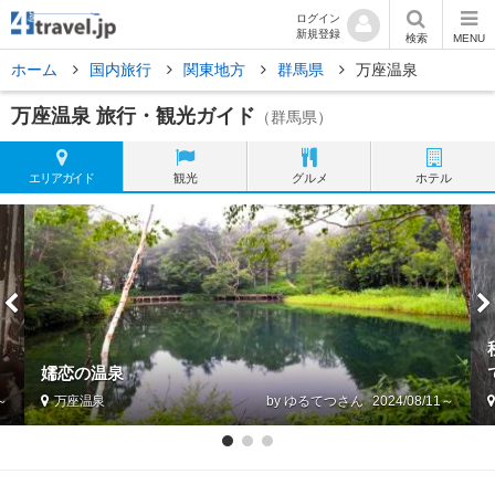
ログイン
新規登録
検索
MENU
ホーム
国内旅行
関東地方
群馬県
万座温泉
万座温泉 旅行・観光ガイド
（群馬県）
エリア
ガイド
観光
グルメ
ホテル
嬬恋の温泉
0～
万座温泉
by ゆるてつ
2024/08/11～