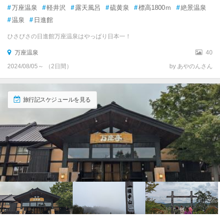
#
万座温泉
#
軽井沢
#
露天風呂
#
硫黄泉
#
標高1800ｍ
#
絶景温泉
#
温泉
#
日進館
ひさびさの日進館万座温泉はやっぱり日本一！
万座温泉
40
2024/08/05～ （2日間）
by あやのんさん
旅行記スケジュールを見る