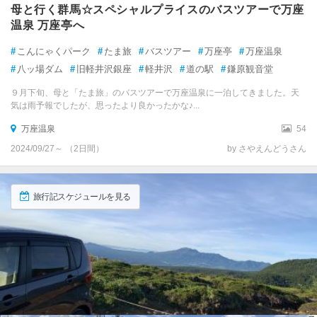
母と行く群馬☆スペシャルプライスのバスツアーで万座
温泉 万座亭へ
#
こんにゃくパーク
#
たま旅
#
バスツアー
#
万座亭
#
万座温泉
#
八ッ場ダム
#
旧軽井沢銀座
#
軽井沢
#
道の駅
#
鎌原観音堂
９月下旬、母と「たま旅」のバスツアーで万座温泉に一泊してきました。天
気は雨予報でしたが、思ったより良かったかな♪...
万座温泉
54
2024/09/27～ （2日間）
by さやえんどうさん
旅行記スケジュールを見る