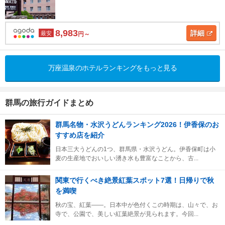
8,983
詳細
最安
円～
万座温泉のホテルランキングをもっと見る
群馬の旅行ガイドまとめ
群馬名物・水沢うどんランキング2026！伊香保のお
すすめ店を紹介
日本三大うどんの1つ、群馬県・水沢うどん。伊香保町は小
麦の生産地でおいしい湧き水も豊富なことから、古...
関東で行くべき絶景紅葉スポット7選！日帰りで秋
を満喫
秋の宝、紅葉――。日本中が色付くこの時期は、山々で、お
寺で、公園で、美しい紅葉絶景が見られます。今回...