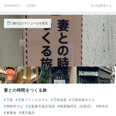
2025/08/12～ （3日間）
by big香港さん
旅行記スケジュールを見る
妻との時間をつくる旅
#
万座
#
万座プリンスホテル
#
万座温泉
#
万座高原ホテル
#
満留井そば
#
石庭露天風呂混浴
#
茜屋珈琲店（旧道店）
#
軽井沢
#
避暑地
#
露天風呂