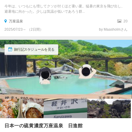
今年は、いつもにも増してクソが付くほど暑い夏。猛暑の東京を飛び出し、
避暑地に向かった。少しは気温が低いであろう群...
万座温泉
20
2025/07/23～ （2日間）
by Maasholmさん
旅行記スケジュールを見る
日本一の硫黄濃度万座温泉 日進館