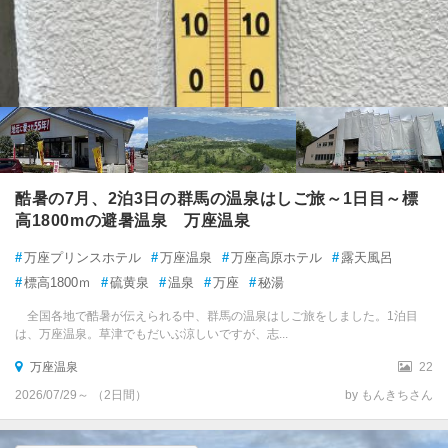
酷暑の7月、2泊3日の群馬の温泉はしご旅～1日目～標
高1800mの避暑温泉 万座温泉
#
万座プリンスホテル
#
万座温泉
#
万座高原ホテル
#
露天風呂
#
標高1800ｍ
#
硫黄泉
#
温泉
#
万座
#
秘湯
全国各地で酷暑が伝えられる中、群馬の温泉はしご旅をしました。1泊目
は、万座温泉。草津でもだいぶ涼しいですが、志...
万座温泉
22
2026/07/29～ （2日間）
by もんきちさん