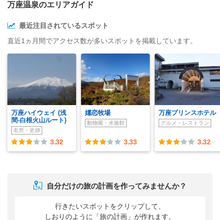
万座温泉のエリアガイド
最近注目されているスポット
直近1ヵ月間でアクセス数が多いスポットを掲載しています。
万座ハイウェイ (浅
嬬恋牧場
万座プリンスホテル
間-白根火山ルート)
動物園・水族館
グルメ・レストラン
名所・史跡
3.32
3.33
3.32
自分だけの旅の計画を作ってみませんか？
行きたいスポットをクリップして、
しおりのように「旅の計画」が作れます。