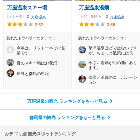
万座温泉スキー場
万座温泉湯畑
スキー場
自然・景勝地
万座温泉
万座温泉
3.37
3.35
訪れたトラベラーのクチコミ
訪れたトラベラーのクチコミ
今年は、リフト一本での営
草津温泉ほどではないです
業です。
が、ちょっと散策には良い
です。
小さい湯畑が山の麓にあり
夏のスキー場はお花畑
ます。
長野と群馬の県境
残雪と湯畑のコラボレーシ
ョン
万座温泉の観光 ランキング
をもっと見る
群馬県の観光 ランキング
をもっと見る
カテゴリ別 観光スポットランキング