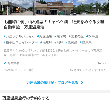
毛無峠に横手山&嬬恋のキャベツ畑｜絶景をめぐる女軽
自動車旅｜万座温泉泊
#
万座ホテルジュらく
#
万座温泉
#
嬬恋村
#
愛妻の丘
#
横手山
#
横手山スカイレーター
#
毛無峠
#
渋峠
#
硫黄泉
#
群馬県
硫黄泉と毛無峠に行きたくて&#12316;！軽自動車でやって来ました万座温
泉。定在中は飲み放題のオールインクルー...
万座温泉
77
2024/07/31～ （2日間）
by さすらいのとんすけさん
万座温泉の旅行記・ブログを見る
万座温泉旅行の予約をする