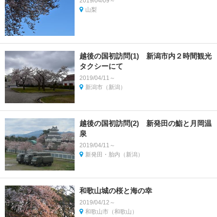
2019/04/09～
山梨
越後の国初訪問(1) 新潟市内２時間観光
タクシーにて
2019/04/11～
新潟市（新潟）
越後の国初訪問(2) 新発田の鮨と月岡温
泉
2019/04/11～
新発田・胎内（新潟）
和歌山城の桜と海の幸
2019/04/12～
和歌山市（和歌山）