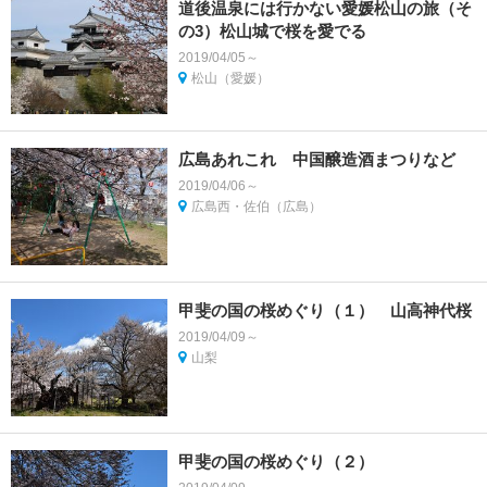
道後温泉には行かない愛媛松山の旅（そ
の3）松山城で桜を愛でる
2019/04/05～
松山（愛媛）
広島あれこれ 中国醸造酒まつりなど
2019/04/06～
広島西・佐伯（広島）
甲斐の国の桜めぐり（１） 山高神代桜
2019/04/09～
山梨
甲斐の国の桜めぐり（２）