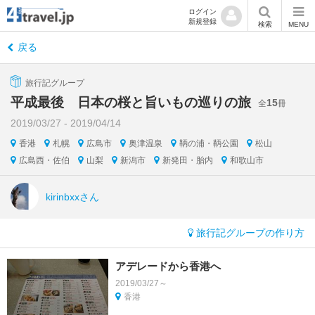
ログイン
新規登録
検索
MENU
戻る
旅行記グループ
平成最後 日本の桜と旨いもの巡りの旅
15
全
冊
2019/03/27 - 2019/04/14
香港
札幌
広島市
奥津温泉
鞆の浦・鞆公園
松山
広島西・佐伯
山梨
新潟市
新発田・胎内
和歌山市
kirinbxxさん
旅行記グループの作り方
アデレードから香港へ
2019/03/27～
香港