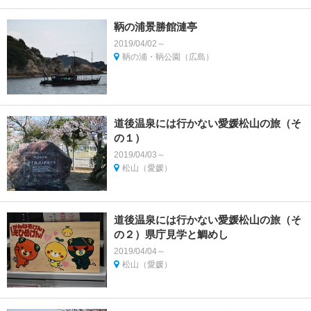
鞆の浦景勝館漣亭
2019/04/02～
鞆の浦・鞆公園（広島）
道後温泉には行かない愛媛松山の旅（そ
の１）
2019/04/03～
松山（愛媛）
道後温泉には行かない愛媛松山の旅（そ
の２）県庁見学と鯛めし
2019/04/04～
松山（愛媛）