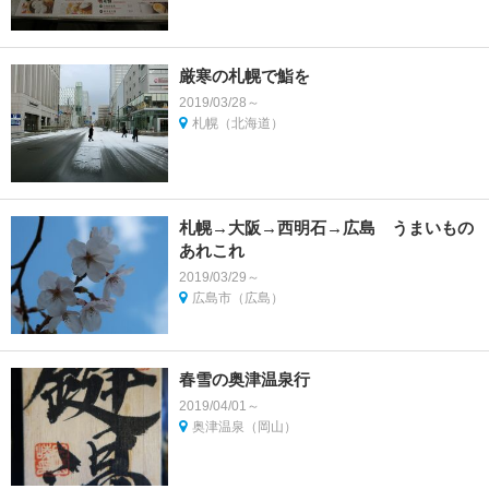
厳寒の札幌で鮨を
2019/03/28～
札幌（北海道）
札幌→大阪→西明石→広島 うまいもの
あれこれ
2019/03/29～
広島市（広島）
春雪の奥津温泉行
2019/04/01～
奥津温泉（岡山）