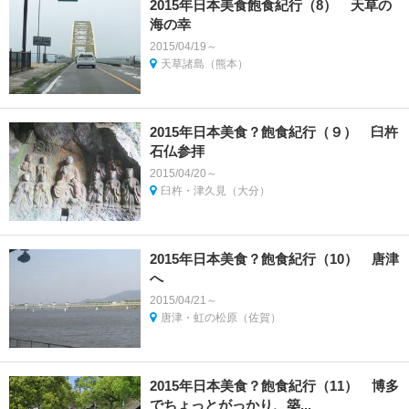
2015年日本美食飽食紀行（8） 天草の
海の幸
2015/04/19～
天草諸島（熊本）
2015年日本美食？飽食紀行（９） 臼杵
石仏参拝
2015/04/20～
臼杵・津久見（大分）
2015年日本美食？飽食紀行（10） 唐津
へ
2015/04/21～
唐津・虹の松原（佐賀）
2015年日本美食？飽食紀行（11） 博多
でちょっとがっかり、築...