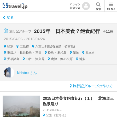
ログイン
新規登録
検索
MENU
戻る
2015年 日本美食？飽食紀行
11
旅行記グループ
全
冊
2015/04/06 - 2015/04/24
登別
広島市
八重山列島(石垣島・竹富島)
東尋坊・越前松島・三国
松島・奥松島
築地
熊本市
天草諸島
臼杵・津久見
唐津・虹の松原
博多
kirinbxxさん
旅行記グループの作り方
2015日本美食飽食紀行（１） 北海道三
温泉巡り
2015/04/06～
登別（北海道）