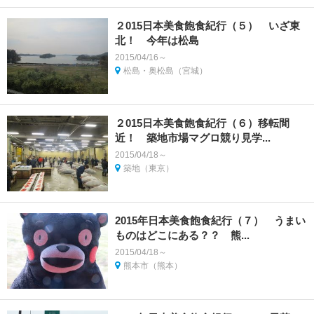
２015日本美食飽食紀行（５） いざ東
北！ 今年は松島
2015/04/16～
松島・奥松島（宮城）
２015日本美食飽食紀行（６）移転間
近！ 築地市場マグロ競り見学...
2015/04/18～
築地（東京）
2015年日本美食飽食紀行（７） うまい
ものはどこにある？？ 熊...
2015/04/18～
熊本市（熊本）