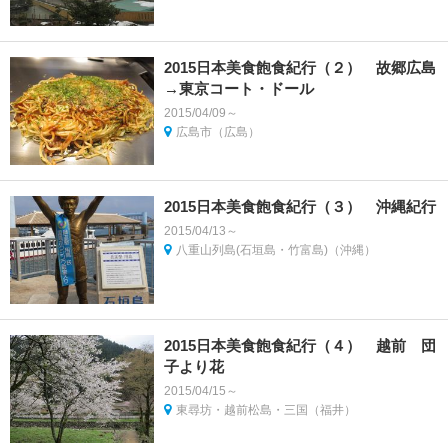
2015日本美食飽食紀行（２） 故郷広島
→東京コート・ドール
2015/04/09～
広島市（広島）
2015日本美食飽食紀行（３） 沖縄紀行
2015/04/13～
八重山列島(石垣島・竹富島)（沖縄）
2015日本美食飽食紀行（４） 越前 団
子より花
2015/04/15～
東尋坊・越前松島・三国（福井）