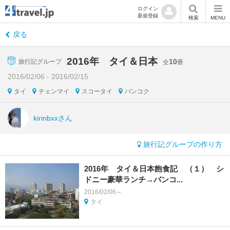
ログイン
新規登録
検索
MENU
戻る
2016年 タイ＆日本
10
旅行記グループ
全
冊
2016/02/06 - 2016/02/15
タイ
チェンマイ
スコータイ
バンコク
kirinbxxさん
旅行記グループの作り方
2016年 タイ＆日本飽食記 （１） シ
ドニー豪華ランチ→バンコ...
2016/02/06～
タイ