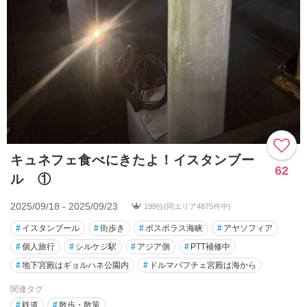
キュネフェ食べにきたよ！イスタンブー
62
ル ①
2025/09/18 - 2025/09/23
199位(同エリア4875件中)
#
イスタンブール
#
街歩き
#
ボスポラス海峡
#
アヤソフィア
#
個人旅行
#
シルケジ駅
#
アジア側
#
PTT補修中
#
地下宮殿はギョルハネ公園内
#
ドルマバフチェ宮殿は海から
関連タグ
#
鉄道
#
散歩・散策