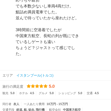
めっちゃ親切
でも本数少ないし車両4両だけ。
鮨詰め満員電車でした。
並んで待っていたから座れたけど。
3時間前に空港着でしたが
中国東方航空、長蛇の列が既にでき
ているしゲートも遠い
ちょうど？ジャストって感じでし
た。
エリア
イスタンブール(トルコ)
5.0
旅行の満足度
観光
5.0
ホテル
4.5
グルメ
5.0
ショッピング
5.0
交通
4.5
同行者
友人
一人あたり費用
10万円 - 15万円
交通手段
鉄道
船
徒歩
飛行機
航空会社
中国東方航空