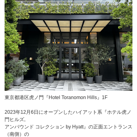
東京都港区虎ノ門『Hotel Toranomon Hills』1F
2023年12月6日にオープンしたハイアット系『ホテル虎ノ
門ヒルズ,
アンバウンド コレクション by Hyatt』の正面エントランス
（南側）の