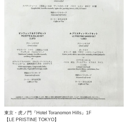
東京・虎ノ門『Hotel Toranomon Hills』1F
【LE PRISTINE TOKYO】