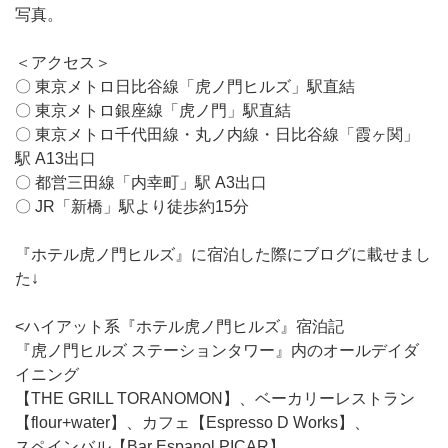
写真。
＜アクセス＞
〇 東京メトロ日比谷線「虎ノ門ヒルズ」駅直結
〇 東京メトロ銀座線「虎ノ門」駅直結
〇 東京メトロ千代田線・丸ノ内線・日比谷線「霞ヶ関」
駅 A13出口
〇 都営三田線「内幸町」駅 A3出口
〇 JR「新橋」駅より徒歩約15分
『ホテル虎ノ門ヒルズ』に宿泊した際にブログに載せまし
た↓
<ハイアット系『ホテル虎ノ門ヒルズ』宿泊記
『虎ノ門ヒルズ ステーションタワー』内のオールデイダ
イニング
【THE GRILL TORANOMON】、ベーカリーレストラン
【flour+water】、カフェ【Espresso D Works】、
スペインバル【Bar Espanol PICAR】、