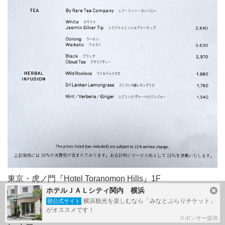
東京・虎ノ門『Hotel Toranomon Hills』1F
【LE PRISTINE TOKYO】
ホテルＪＡＬシティ関内 横浜
横浜観光を楽しむなら「みなとぶらりチケット」
宿公式サイト
がオススメです！
『ホテル虎ノ門ヒルズ』のカフェ＆バー【ル・プリスティ
スポンサー提供