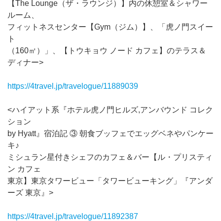
【The Lounge（ザ・ラウンジ）】内の休憩室＆シャワー
ルーム、
フィットネスセンター【Gym（ジム）】、「虎ノ門スイー
ト
（160㎡）」、【トウキョウ ノード カフェ】のテラス＆
ディナー>
https://4travel.jp/travelogue/11889039
<ハイアット系『ホテル虎ノ門ヒルズ,アンバウンド コレク
ション
by Hyatt』宿泊記 ③ 朝食ブッフェでエッグベネやパンケー
キ♪
ミシュラン星付きシェフのカフェ＆バー【ル・プリスティ
ン カフェ
東京】東京タワービュー「タワービューキング」『アンダ
ーズ 東京』>
https://4travel.jp/travelogue/11892387