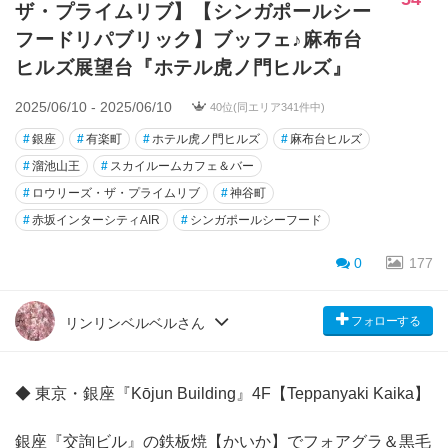
ザ・プライムリブ】【シンガポールシー
フードリパブリック】ブッフェ♪麻布台
ヒルズ展望台『ホテル虎ノ門ヒルズ』
2025/06/10 - 2025/06/10
40位(同エリア341件中)
#
銀座
#
有楽町
#
ホテル虎ノ門ヒルズ
#
麻布台ヒルズ
#
溜池山王
#
スカイルームカフェ＆バー
#
ロウリーズ・ザ・プライムリブ
#
神谷町
#
赤坂インターシティAIR
#
シンガポールシーフード
0
177
フォローする
リンリンベルベルさん
◆ 東京・銀座『Kōjun Building』4F【Teppanyaki Kaika】
銀座『交詢ビル』の鉄板焼【かいか】でフォアグラ＆黒毛