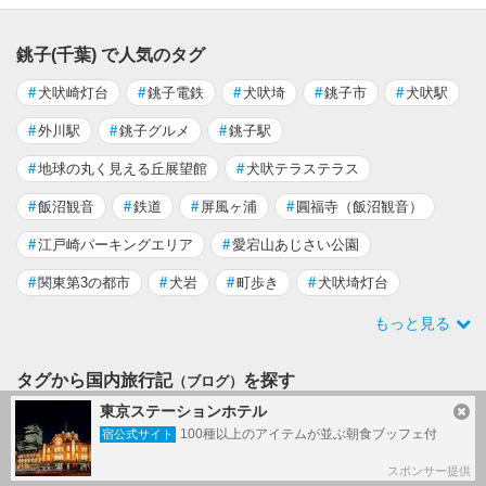
銚子(千葉) で人気のタグ
#
犬吠崎灯台
#
銚子電鉄
#
犬吠埼
#
銚子市
#
犬吠駅
#
外川駅
#
銚子グルメ
#
銚子駅
#
地球の丸く見える丘展望館
#
犬吠テラステラス
#
飯沼観音
#
鉄道
#
屏風ヶ浦
#
圓福寺（飯沼観音）
#
江戸崎パーキングエリア
#
愛宕山あじさい公園
#
関東第3の都市
#
犬岩
#
町歩き
#
犬吠埼灯台
もっと見る
タグから国内旅行記
を探す
（ブログ）
東京ステーションホテル
#
鉄道
100種以上のアイテムが並ぶ朝食ブッフェ付
宿公式サイト
タグ一覧
スポンサー提供