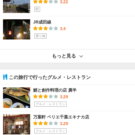
3.22
駅
JR成田線
3.4
乗り物
もっと見る
この旅行で行ったグルメ・レストラン
鯖と創作料理の店 廣半
3.29
グルメ・レストラン
万葉軒 ペリエ千葉エキナカ店
3.29
グルメ・レストラン