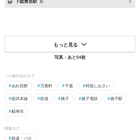
下総豊里駅
駅
もっと見る
写真：あと
54
枚
この旅行記のタグ
#
ぬれ煎餅
#
万葉軒
#
千葉
#
特急しおさい
#
総武本線
#
鉄道
#
銚子
#
銚子電鉄
#
銚子駅
#
鯖寿司
関連タグ
#
鉄道・バス