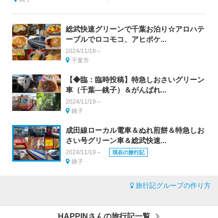
総武快速グリーンで千葉お泊り☆アロハテ
ーブルでロコモコ、アヒポケ...
2024/11/18～
千葉市
【◆臨：臨時投稿】特急しおさいグリーン
車（千葉―銚子）＆がんばれ...
2024/11/19～
銚子
成田線ローカル電車＆ぬれ煎餅＆特急しお
さい号グリーン車＆総武快速...
2024/11/19～
現在の旅行記
銚子
旅行記グループの作り方
HAPPINさんの旅行記一覧