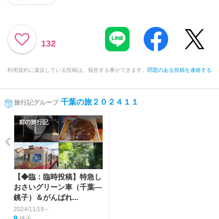
132
利用規約に違反している投稿は、報告する事ができます。
問題のある投稿を連絡する
千葉の旅２０２４１１
旅行記グループ
前の旅行記
【◆臨：臨時投稿】特急し
おさいグリーン車（千葉―
銚子）＆がんばれ...
2024/11/19～
銚子