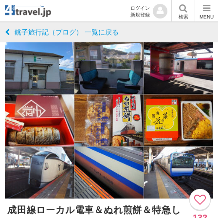
ログイン
新規登録
検索
MENU
銚子旅行記（ブログ） 一覧に戻る
成田線ローカル電車＆ぬれ煎餅＆特急し
132