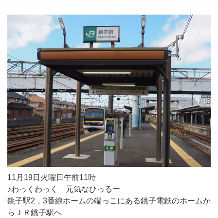
11月19日火曜日午前11時
♪わっくわっく 元気なひっるー
銚子駅2，3番線ホームの端っこにある銚子電鉄のホームか
らＪＲ銚子駅へ