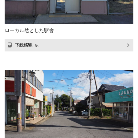
ローカル然とした駅舎
下総橘駅
駅