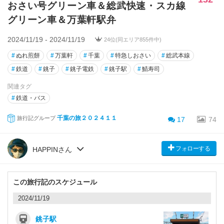
おさい号グリーン車＆総武快速・スカ線
グリーン車＆万葉軒駅弁
2024/11/19 - 2024/11/19
24位(同エリア855件中)
#
ぬれ煎餅
#
万葉軒
#
千葉
#
特急しおさい
#
総武本線
#
鉄道
#
銚子
#
銚子電鉄
#
銚子駅
#
鯖寿司
関連タグ
#
鉄道・バス
千葉の旅２０２４１１
旅行記グループ
17
74
フォローする
HAPPINさん
この旅行記のスケジュール
2024/11/19
銚子駅