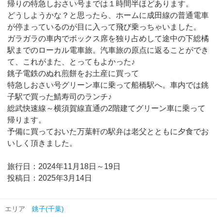
帰りの特急しおさい号までは１時間半ほどあります。
どうしようかな？と思ったら、ホームに成田線の普通電車
が停まっているのが目に入って飛び乗っちゃいました。
ガラガラの車内でボックス席を独り占めして途中の下総橘
駅までのローカル電車旅。汽車旅の原点に返ることができ
て、これがまた、とってもよかった♪
銚子電鉄のぬれ煎餅をお土産に買って
特急しおさい号グリーン車に乗って船橋駅へ。車内では銚
子駅で買った鯖寿司のランチ♪
総武快速線～横須賀線直通の2階建てグリーン車に乗って
帰ります。
予備に買っておいた万葉軒の駅弁は老父とともに夕食でお
いしく頂きました。
旅行日：2024年11月18日～19日
投稿日：2025年3月14日
エリア
銚子(千葉)