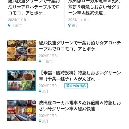
総武快速グリーンで千葉お
成田線ローカル電車＆ぬれ
泊り☆アロハテーブルでロ
煎餅＆特急しおさい号グリ
コモコ、アヒポケ...
ーン車＆総武快速...
2024/11/18～
2024/11/19～
千葉市
銚子
総武快速グリーンで千葉お泊り☆アロハテ
ーブルでロコモコ、アヒポケ...
2024/11/18～
千葉市
【◆臨：臨時投稿】特急しおさいグリーン
車（千葉―銚子）＆がんばれ...
2024/11/19～
現在の旅行記
銚子
成田線ローカル電車＆ぬれ煎餅＆特急しお
さい号グリーン車＆総武快速...
2024/11/19～
銚子