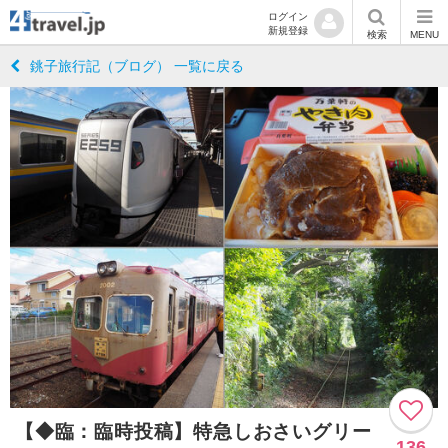
ログイン
新規登録
検索
MENU
銚子旅行記（ブログ） 一覧に戻る
【◆臨：臨時投稿】特急しおさいグリー
136