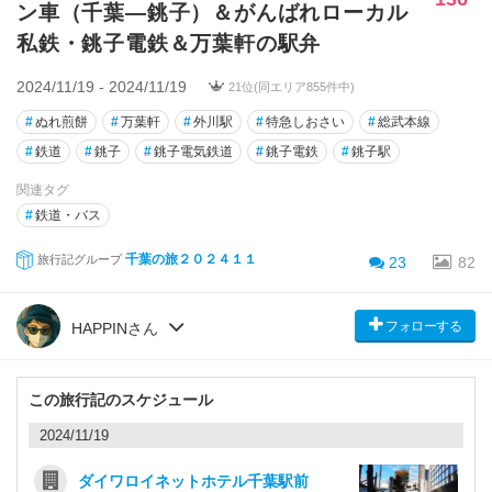
ン車（千葉―銚子）＆がんばれローカル
私鉄・銚子電鉄＆万葉軒の駅弁
2024/11/19 - 2024/11/19
21位(同エリア855件中)
#
ぬれ煎餅
#
万葉軒
#
外川駅
#
特急しおさい
#
総武本線
#
鉄道
#
銚子
#
銚子電気鉄道
#
銚子電鉄
#
銚子駅
関連タグ
#
鉄道・バス
千葉の旅２０２４１１
旅行記グループ
23
82
フォローする
HAPPINさん
この旅行記のスケジュール
2024/11/19
ダイワロイネットホテル千葉駅前