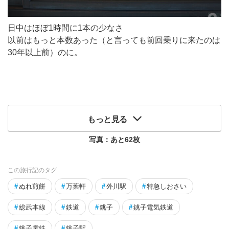
日中はほぼ1時間に1本の少なさ
以前はもっと本数あった（と言っても前回乗りに来たのは
30年以上前）のに。
もっと見る
写真：あと
62
枚
この旅行記のタグ
#
ぬれ煎餅
#
万葉軒
#
外川駅
#
特急しおさい
#
総武本線
#
鉄道
#
銚子
#
銚子電気鉄道
#
銚子電鉄
#
銚子駅