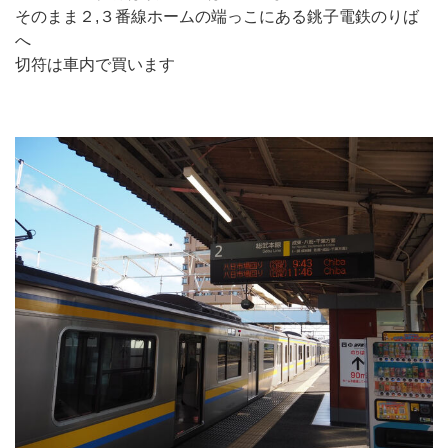
そのまま２,３番線ホームの端っこにある銚子電鉄のりば
へ
切符は車内で買います