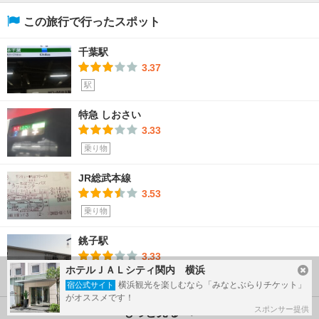
この旅行で行ったスポット
千葉駅
3.37
駅
特急 しおさい
3.33
乗り物
JR総武本線
3.53
乗り物
銚子駅
3.33
ホテルＪＡＬシティ関内 横浜
駅
横浜観光を楽しむなら「みなとぶらりチケット」
宿公式サイト
がオススメです！
スポンサー提供
もっと見る