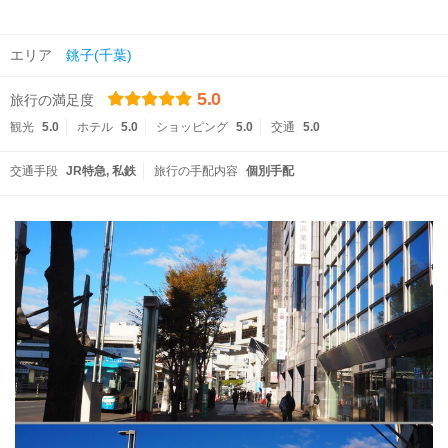
エリア
銚子(千葉)
5.0
旅行の満足度
観光
5.0
ホテル
5.0
ショッピング
5.0
交通
5.0
交通手段
JR特急
私鉄
旅行の手配内容
個別手配