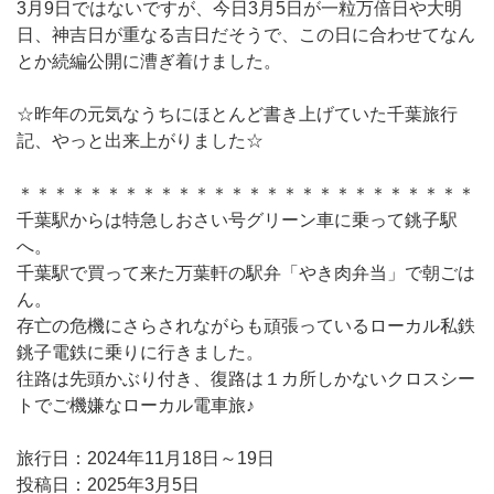
3月9日ではないですが、今日3月5日が一粒万倍日や大明
日、神吉日が重なる吉日だそうで、この日に合わせてなん
とか続編公開に漕ぎ着けました。
☆昨年の元気なうちにほとんど書き上げていた千葉旅行
記、やっと出来上がりました☆
＊＊＊＊＊＊＊＊＊＊＊＊＊＊＊＊＊＊＊＊＊＊＊＊＊＊
千葉駅からは特急しおさい号グリーン車に乗って銚子駅
へ。
千葉駅で買って来た万葉軒の駅弁「やき肉弁当」で朝ごは
ん。
存亡の危機にさらされながらも頑張っているローカル私鉄
銚子電鉄に乗りに行きました。
往路は先頭かぶり付き、復路は１カ所しかないクロスシー
トでご機嫌なローカル電車旅♪
旅行日：2024年11月18日～19日
投稿日：2025年3月5日