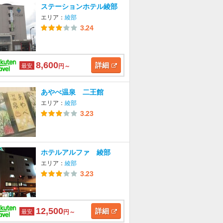
ステーションホテル綾部
エリア：
綾部
3.24
8,600
詳細
最安
円～
あやべ温泉 二王館
エリア：
綾部
3.23
ホテルアルファ 綾部
エリア：
綾部
3.23
12,500
詳細
最安
円～