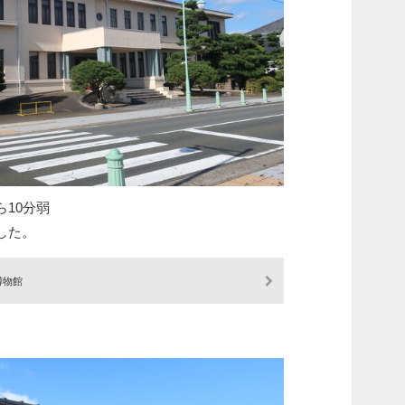
10分弱
した。
博物館