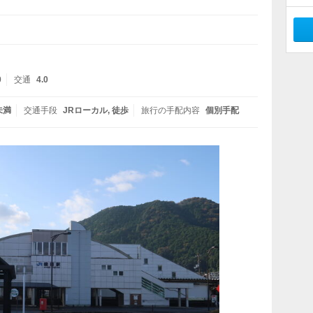
0
交通
4.0
未満
交通手段
JRローカル
徒歩
旅行の手配内容
個別手配