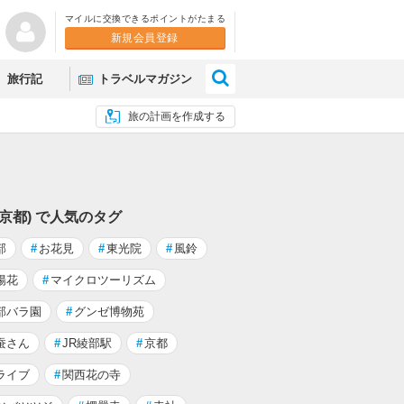
マイルに交換できるポイントがたまる
新規会員登録
×
旅行記
トラベルマガジン
旅の計画を作成する
(京都) で人気のタグ
部
#
お花見
#
東光院
#
風鈴
陽花
#
マイクロツーリズム
部バラ園
#
グンゼ博物苑
蚕さん
#
JR綾部駅
#
京都
ライブ
#
関西花の寺