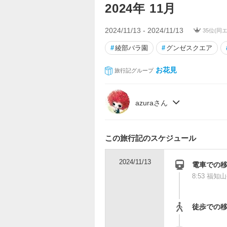
2024年 11月
2024/11/13 - 2024/11/13
35位(同
#
綾部バラ園
#
グンゼスクエア
お花見
旅行記グループ
azuraさん
この旅行記のスケジュール
2024/11/13
電車での
8:53 福
徒歩での