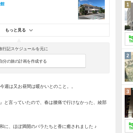
念館
1
もっと見る
旅行記スケジュールを元に
2
自分の旅の計画を作成する
、今週は又お昼間は暖かいとのこと。。
3
』と言っていたので、春は腰痛で行けなかった、綾部
和に、ほぼ満開のバラたちと香に癒されました ♪