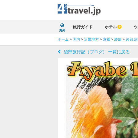
旅行ガイド
ホテル
ツ
海外
ホーム
>
国内
>
近畿地方
>
京都
>
綾部
>
綾部 
綾部旅行記（ブログ） 一覧に戻る