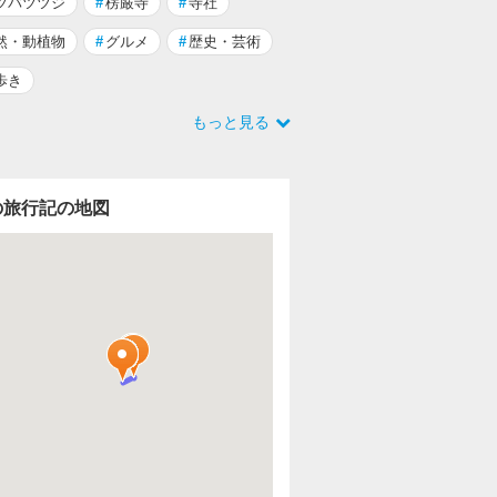
ツバツツジ
#
楞嚴寺
#
寺社
然・動植物
#
グルメ
#
歴史・芸術
歩き
もっと見る
の旅行記の地図