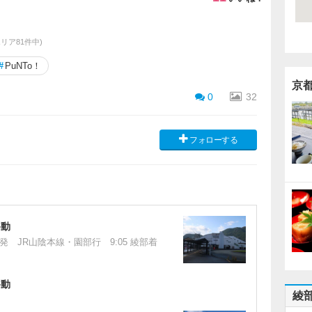
エリア81件中)
#
PuNTo！
京
0
32
フォローする
移動
知山発 JR山陰本線・園部行 9:05 綾部着
移動
綾