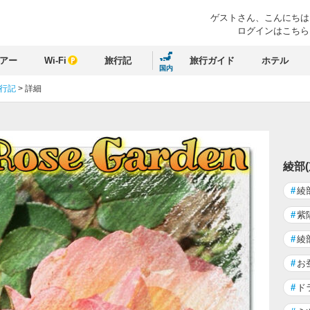
ゲストさん、
こんにちは
ログインはこちら
アー
Wi-Fi
旅行記
旅行ガイド
ホテル
国内
旅行記
>
詳細
綾部
#
綾
#
紫
#
綾
#
お
#
ド