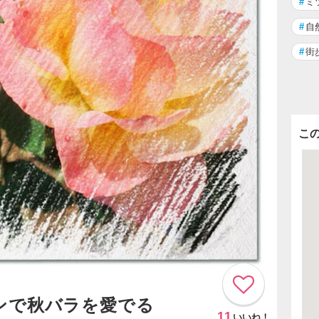
#
ミ
#
自
#
街
こ
デンで秋バラを愛でる
11
いいね！