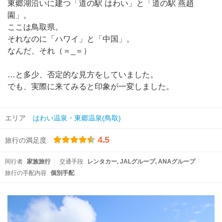
東郷湖沿いに建つ「道の駅 はわい」と「道の駅 燕趙
園」。
ここは鳥取県。
それなのに「ハワイ」と「中国」。
なんだ、それ（＝_＝）
…と多少、否定的な見方をしていました。
でも、実際に来てみると印象が一変しました。
エリア
はわい温泉・東郷温泉(鳥取)
4.5
旅行の満足度
同行者
家族旅行
交通手段
レンタカー
JALグループ
ANAグループ
旅行の手配内容
個別手配