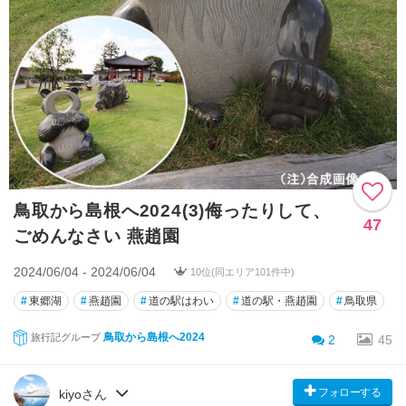
鳥取から島根へ2024(3)侮ったりして、
47
ごめんなさい 燕趙園
2024/06/04 - 2024/06/04
10位(同エリア101件中)
#
東郷湖
#
燕趙園
#
道の駅はわい
#
道の駅・燕趙園
#
鳥取県
鳥取から島根へ2024
旅行記グループ
2
45
フォローする
kiyoさん