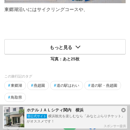
東郷湖沿いにはサイクリングコースや、
もっと見る
写真：あと
25
枚
この旅行記のタグ
#
東郷湖
#
燕趙園
#
道の駅はわい
#
道の駅・燕趙園
#
鳥取県
ホテルＪＡＬシティ関内 横浜
横浜観光を楽しむなら「みなとぶらりチケット」
宿公式サイト
がオススメです！
47
スポンサー提供