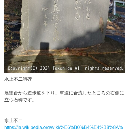
水上不二詩碑
展望台から遊歩道を下り、車道に合流したところの右側に
立つ石碑です。
水上不二：
https://ja.wikipedia.org/wiki/%E6%B0%B4%E4%B8%8A%