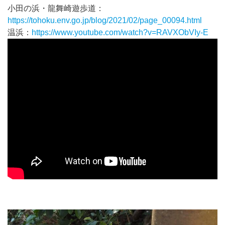
小田の浜・龍舞崎遊歩道：
https://tohoku.env.go.jp/blog/2021/02/page_00094.html
温浜：
https://www.youtube.com/watch?v=RAVXObVIy-E