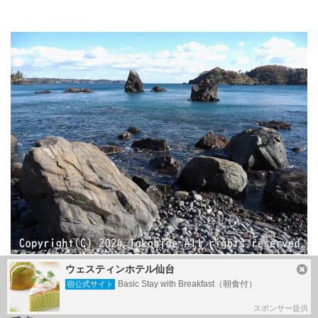
ウェスティンホテル仙台
三作浜
Basic Stay with Breakfast（朝食付）
宿公式サイト
新王平バス停近くの港、中山地区と三作浜地区の境界付近
スポンサー提供