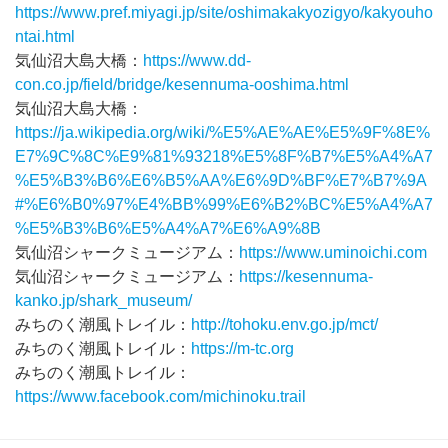
https://www.pref.miyagi.jp/site/oshimakakyozigyo/kakyouho
ntai.html
気仙沼大島大橋：
https://www.dd-
con.co.jp/field/bridge/kesennuma-ooshima.html
気仙沼大島大橋：
https://ja.wikipedia.org/wiki/%E5%AE%AE%E5%9F%8E%
E7%9C%8C%E9%81%93218%E5%8F%B7%E5%A4%A7
%E5%B3%B6%E6%B5%AA%E6%9D%BF%E7%B7%9A
#%E6%B0%97%E4%BB%99%E6%B2%BC%E5%A4%A7
%E5%B3%B6%E5%A4%A7%E6%A9%8B
気仙沼シャークミュージアム：
https://www.uminoichi.com
気仙沼シャークミュージアム：
https://kesennuma-
kanko.jp/shark_museum/
みちのく潮風トレイル：
http://tohoku.env.go.jp/mct/
みちのく潮風トレイル：
https://m-tc.org
みちのく潮風トレイル：
https://www.facebook.com/michinoku.trail