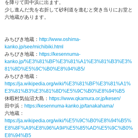
を降りて田中浜に出ます。
少し進んだ先を右折して砂利道を進むと突き当りにお堂と
六地蔵があります。
みちびき地蔵：
http://www.oshima-
kanko.jp/see/michibiki.html
みちびき地蔵：
https://kesennuma-
kanko.jp/%E3%81%BF%E3%81%A1%E3%81%B3%E3%
81%8D%E5%9C%B0%E8%94%B5/
みちびき地蔵：
https://ja.wikipedia.org/wiki/%E3%81%BF%E3%81%A1%
E3%81%B3%E3%81%8D%E5%9C%B0%E8%94%B5
休暇村気仙沼大島：
https://www.qkamura.or.jp/kesen/
田中浜：
https://kesennuma-kanko.jp/tanakahama/
六地蔵：
https://ja.wikipedia.org/wiki/%E5%9C%B0%E8%94%B5%
E8%8F%A9%E8%96%A9#%E5%85%AD%E5%9C%B0%
E8%94%B5