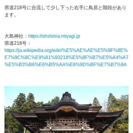
県道218号に合流して少し下った右手に鳥居と階段があり
ます。
大島神社：
https://ohshima.miyagi.jp
県道218号：
https://ja.wikipedia.org/wiki/%E5%AE%AE%E5%9F%8E%
E7%9C%8C%E9%81%93218%E5%8F%B7%E5%A4%A7
%E5%B3%B6%E6%B5%AA%E6%9D%BF%E7%B7%9A