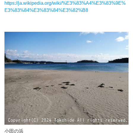
https://ja.wikipedia.org/wiki/%E3%83%A4%E3%83%9E%
E3%83%84%E3%83%84%E3%82%B8
小田の浜