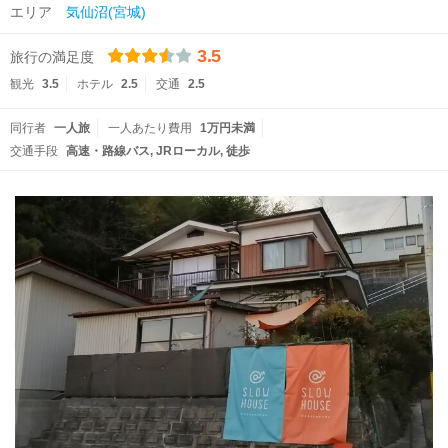
エリア
気仙沼(宮城)
3.5
旅行の満足度
観光
3.5
ホテル
2.5
交通
2.5
同行者
一人旅
一人あたり費用
1万円未満
交通手段
高速・路線バス
JRローカル
徒歩