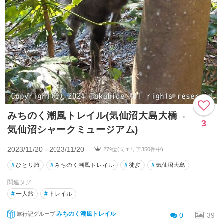
みちのく潮風トレイル(気仙沼大島大橋→
3
気仙沼シャークミュージアム)
2023/11/20 - 2023/11/20
279位(同エリア350件中)
#
ひとり旅
#
みちのく潮風トレイル
#
徒歩
#
気仙沼大島
関連タグ
#
一人旅
#
トレイル
みちのく潮風トレイル
旅行記グループ
0
39