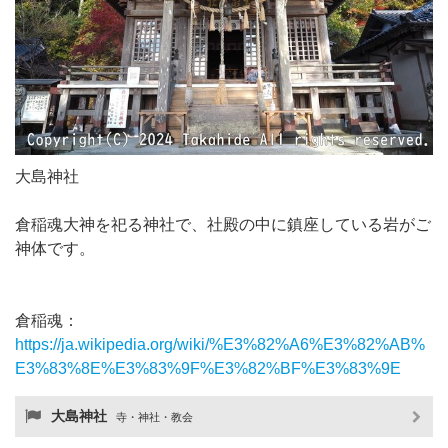
大島神社
倉稲魂大神を祀る神社で、社殿の中に鎮座している岩がご
神体です。
倉稲魂：
https://ja.wikipedia.org/wiki/%E3%82%A6%E3%82%AB%
E3%83%8E%E3%83%9F%E3%82%BF%E3%83%9E
大島神社
寺・神社・教会