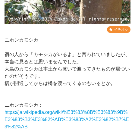
イチオシ
ニホンカモシカ
宿の人から「カモシカがいるよ」と言われていましたが、
本当に見るとは思いませんでした。
大島のカモシカは本土から泳いで渡ってきたものが居つい
たのだそうです。
橋が開通してからは橋を渡ってくるのもいるとか。
ニホンカモシカ：
https://ja.wikipedia.org/wiki/%E3%83%8B%E3%83%9B%
E3%83%B3%E3%82%AB%E3%83%A2%E3%82%B7%E
3%82%AB