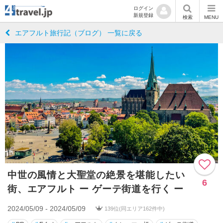
ログイン
新規登録
検索
MENU
エアフルト旅行記（ブログ） 一覧に戻る
中世の風情と大聖堂の絶景を堪能したい
6
街、エアフルト ー ゲーテ街道を行く ー
2024/05/09 - 2024/05/09
139位(同エリア162件中)