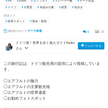
#
PR
#
Erfurt
#
エアフルト
#
クレーマー橋
#
ゲーテ街道
#
ドイツ
#
大聖堂
#
木組みの家
#
絶景
#
街歩き
関連タグ
#
絶景スポット
#
散歩・散策
ゲーテ街道
旅行記グループ
0
26
ドイツ発！世界を歩く旅人ガイドKeiko
フォローする
さん
この旅行記は、ドイツ観光局の提供により投稿していま
す。
◯エアフルトの魅力
◯エアフルトの主要観光地
◯エアフルトの世界遺産
◯お勧めフォトスポット