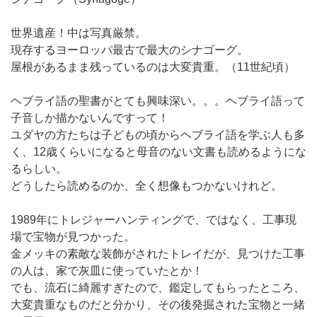
世界遺産！中は写真厳禁。
現存するヨーロッパ最古で最大のシナゴーグ。
屋根があるまま残っているのは大変貴重。（11世紀頃）
ヘブライ語の聖書がとても興味深い。。。ヘブライ語って
子音しか描かないんですって！
ユダヤの方たちは子どもの頃からヘブライ語を学ぶ人も多
く、12歳くらいになると母音のない文書も読めるようにな
るらしい。
どうしたら読めるのか、全く想像もつかないけれど。
1989年にトレジャーハンティングで、ではなく、工事現
場で宝物が見つかった。
金メッキの素敵な装飾がされたトレイだが、見つけた工事
の人は、家で灰皿に使っていたとか！
でも、流石に綺麗すぎたので、鑑定してもらったところ、
大変貴重なものだと分かり、その後発掘された宝物と一緒