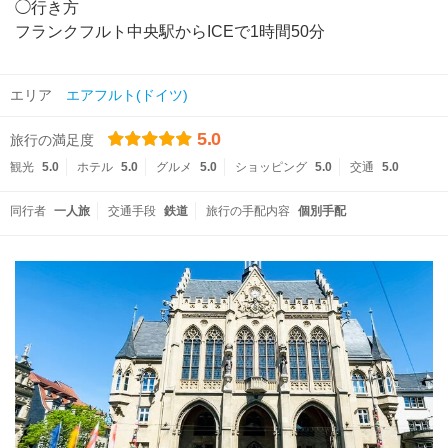
◯行き方
フランクフルト中央駅からICEで1時間50分
エリア
エアフルト(ドイツ)
5.0
旅行の満足度
観光
5.0
ホテル
5.0
グルメ
5.0
ショッピング
5.0
交通
5.0
同行者
一人旅
交通手段
鉄道
旅行の手配内容
個別手配