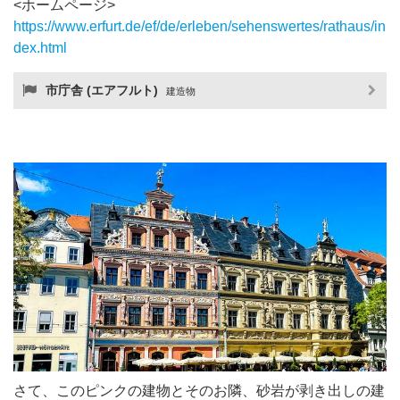
<ホームページ>
https://www.erfurt.de/ef/de/erleben/sehenswertes/rathaus/in
dex.html
市庁舎 (エアフルト)
建造物
さて、このピンクの建物とそのお隣、砂岩が剥き出しの建