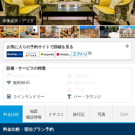
画像提供：アゴダ
お気に入りの予約サイトで詳細を見る
他
設備・サービスの特徴
日本語スタッフ
空港送迎
無料Wi-Fi
両替サービス
バスタブ
プール
コインランドリー
バー・ラウンジ
地図
料金比較
クチコミ
旅行記
写真
Q&A
施設情報
料金比較・宿泊プラン予約