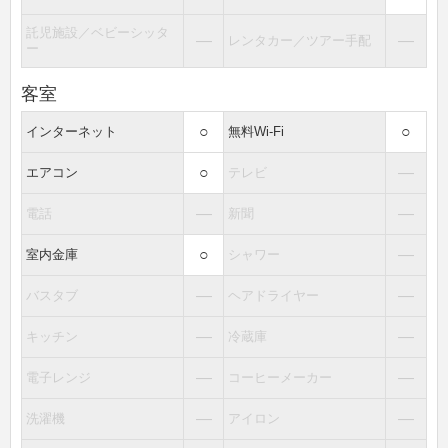
託児施設／ベビーシッタ
―
―
レンタカー／ツアー手配
ー
客室
○
○
インターネット
無料Wi-Fi
○
―
エアコン
テレビ
―
―
電話
新聞
○
―
室内金庫
シャワー
―
―
バスタブ
ヘアドライヤー
―
―
キッチン
冷蔵庫
―
―
電子レンジ
コーヒーメーカー
―
―
洗濯機
アイロン