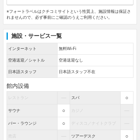
※フォートラベルはクチコミサイトという性質上、施設情報は保証さ
れませんので、必ず事前にご確認のうえご利用ください。
施設・サービス一覧
インターネット
無料Wi-Fi
空港送迎／シャトル
空港送迎なし
日本語スタッフ
日本語スタッフ不在
館内設備
―
○
レストラン
スパ
○
―
サウナ
カジノ
○
―
バー・ラウンジ
ディスコ／ナイトクラブ
―
○
売店
ツアーデスク