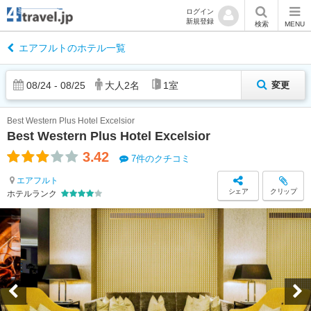
ログイン
新規登録
検索
MENU
エアフルトのホテル一覧
08
/
24
-
08
/
25
大人
2
名
1
室
変更
Best Western Plus Hotel Excelsior
Best Western Plus Hotel Excelsior
3.42
7件のクチコミ
エアフルト
シェア
クリップ
ホテルランク