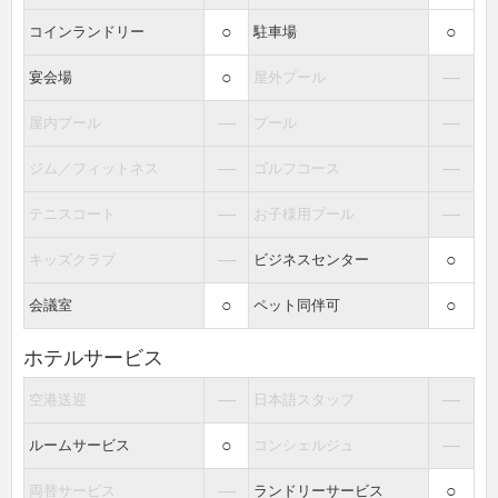
○
○
コインランドリー
駐車場
○
―
宴会場
屋外プール
―
―
屋内プール
プール
―
―
ジム／フィットネス
ゴルフコース
―
―
テニスコート
お子様用プール
―
○
キッズクラブ
ビジネスセンター
○
○
会議室
ペット同伴可
ホテルサービス
―
―
空港送迎
日本語スタッフ
○
―
ルームサービス
コンシェルジュ
―
○
両替サービス
ランドリーサービス