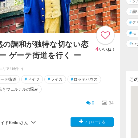
#
ク
#
黒
#
ク
#
モ
然の調和が独特な切ない恋
#
中
4
いいね！
ー ゲーテ街道を行く ー
同エリア416件中)
こ
ゲーテ街道
#
ドイツ
#
ライカ
#
ロッテハウス
若きウェルテルの悩み
0
34
フォローする
ドKeikoさん