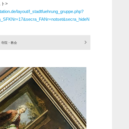
ト>
tation.de/layout/l_stadtfuehrung_gruppe.php?
ra_SFKNr=17&secra_FANr=notset&secra_hideN
寺院・教会