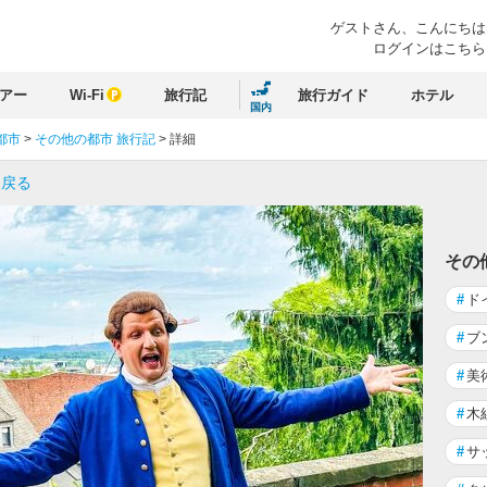
ゲストさん、
こんにちは
ログインはこちら
アー
Wi-Fi
旅行記
旅行ガイド
ホテル
国内
都市
>
その他の都市 旅行記
>
詳細
に戻る
その
#
ド
#
ブ
#
美
#
木
#
サ