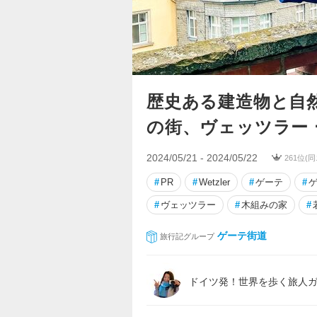
歴史ある建造物と自
の街、ヴェッツラー 
2024/05/21 - 2024/05/22
261位(
#
PR
#
Wetzler
#
ゲーテ
#
#
ヴェッツラー
#
木組みの家
#
ゲーテ街道
旅行記グループ
ドイツ発！世界を歩く旅人ガイ