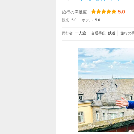
5.0
旅行の満足度
観光
5.0
ホテル
5.0
同行者
一人旅
交通手段
鉄道
旅行の