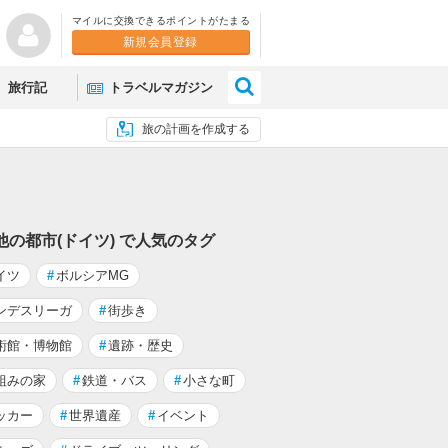
マイルに交換できるポイントがたまる
新規会員登録
×
旅行記
トラベルマガジン
旅の計画を作成する
他の都市(ドイツ) で人気のタグ
イツ
#
ボルシアMG
ンデスリーガ
#
街歩き
術館・博物館
#
遺跡・歴史
組みの家
#
鉄道・バス
#
小さな町
ッカー
#
世界遺産
#
イベント