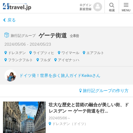
ログイン
新規登録
検索
MENU
戻る
ゲーテ街道
8
旅行記グループ
全
冊
2024/05/06 - 2024/05/23
ドレスデン
ライプツィヒ
ワイマール
エアフルト
フランクフルト
フルダ
アイゼナッハ
ドイツ発！世界を歩く旅人ガイドKeikoさん
旅行記グループの作り方
壮大な歴史と芸術の融合が美しい街、ド
レスデン ー ゲーテ街道を行...
2024/05/06～
ドレスデン（ドイツ）