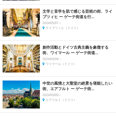
文学と音学を肌で感じる芸術の街、ライ
プツィヒ ー ゲーテ街道を行...
2024/05/07～
ライプツィヒ（ドイツ）
創作活動とドイツ古典主義を象徴する
街、ワイマール ー ゲーテ街道...
2024/05/08～
ワイマール（ドイツ）
中世の風情と大聖堂の絶景を堪能したい
街、エアフルト ー ゲーテ街...
2024/05/09～
エアフルト（ドイツ）