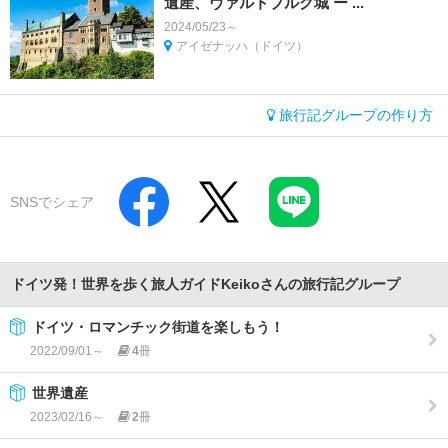
遺産、ヴァルトブルク城 ー ...
2024/05/23～
アイゼナッハ（ドイツ）
旅行記グループの作り方
SNSでシェア
ドイツ発！世界を歩く旅人ガイドKeikoさんの旅行記グループ
ドイツ・ロマンチック街道を楽しもう！
2022/09/01～
4
冊
世界遺産
2023/02/16～
2
冊