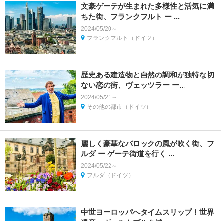
文豪ゲーテが生まれた多様性と活気に満
ちた街、フランクフルト ー ...
2024/05/20～
フランクフルト（ドイツ）
歴史ある建造物と自然の調和が独特な切
ない恋の街、ヴェッツラー ー...
2024/05/21～
その他の都市（ドイツ）
麗しく豪華なバロックの風が吹く街、フ
ルダ ー ゲーテ街道を行く ...
2024/05/22～
フルダ（ドイツ）
中世ヨーロッパへタイムスリップ！世界