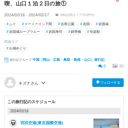
喫、山口１泊２日の旅①
2024/02/16 - 2024/02/17
395位(同エリア723件中)
#
ふぐ
#
ドーミーイン下関
#
吉香公園
#
岩国
#
岩国城
#
岩国城ロープウエー
#
岩国寿司
#
錦帯橋
#
旬楽館
関連タグ
#
お城めぐり
中国（岡山・広島・鳥取・島根・山口）旅行記
旅行記グループ
0
30
フォローする
キズナさん
この旅行記のスケジュール
2024/02/16
羽田空港(東京国際空港)