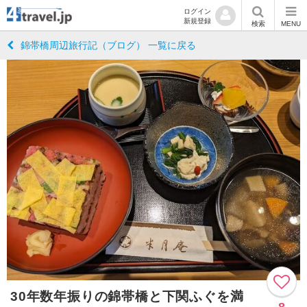
ログイン
新規登録
検索
MENU
錦帯橋周辺旅行記（ブログ） 一覧に戻る
30年数年振りの錦帯橋と下関ふぐを満
8