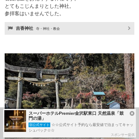
とてもこじんまりとした神社。
参拝客はいませんでした。
吉香神社
寺・神社・教会
スーパーホテルPremier金沢駅東口 天然温泉「鼓
門の湯」
☆☆公式サイト予約なら最安値で泊まってキャッ
宿公式サイト
シュバック☆☆
スポンサー提供