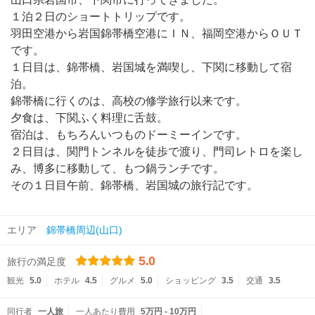
１泊２日のショートトリップです。
羽田空港から岩国錦帯橋空港にＩＮ、福岡空港からＯＵＴ
です。
１日目は、錦帯橋、岩国城を満喫し、下関に移動して宿
泊。
錦帯橋に行くのは、高校の修学旅行以来です。
夕食は、下関ふく料理に舌鼓。
宿泊は、もちろんいつものドーミーインです。
２日目は、関門トンネルを徒歩で渡り、門司レトロを楽し
み、博多に移動して、もつ鍋ランチです。
その１日目午前、錦帯橋、岩国城の旅行記です。
エリア
錦帯橋周辺(山口)
5.0
旅行の満足度
観光
5.0
ホテル
4.5
グルメ
5.0
ショッピング
3.5
交通
3.5
同行者
一人旅
一人あたり費用
5万円 - 10万円