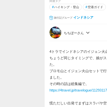
関連タグ
#
ハイキング・登山
#
空港ガイド
インドネシア
旅行記グループ
ちちぼーさん
4トラでインドネシアのイジェン火
ちょうど同じタイミングで、娘がス
た。
ブロモ山とイジェン火山セットで行
ました。
その時の話は総集編で。
https://4travel.jp/travelogue/11293117
慌ただしい出発でまずはスラバヤ空