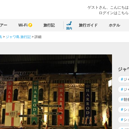
ゲストさん、
こんにちは
ログインはこちら
アー
Wi-Fi
旅行記
旅行ガイド
ホテル
国内
島
>
ジャワ島 旅行記
>
詳細
る
ジャ
#
ジ
#
ジ
#
朝
#
シ
#
シ