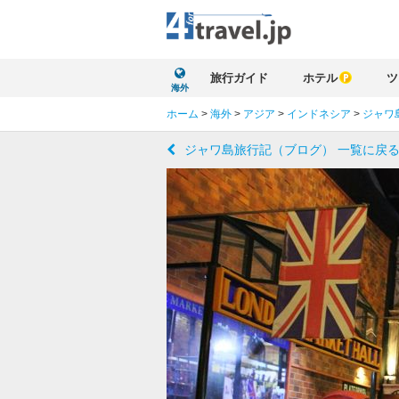
旅行ガイド
ホテル
ツ
海外
ホーム
>
海外
>
アジア
>
インドネシア
>
ジャワ
ジャワ島旅行記（ブログ） 一覧に戻