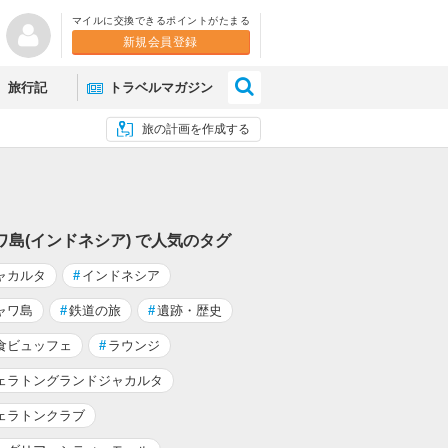
マイルに交換できるポイントがたまる
新規会員登録
×
旅行記
トラベルマガジン
旅の計画を作成する
ワ島(インドネシア) で人気のタグ
ャカルタ
#
インドネシア
ャワ島
#
鉄道の旅
#
遺跡・歴史
食ビュッフェ
#
ラウンジ
ェラトングランドジャカルタ
ェラトンクラブ