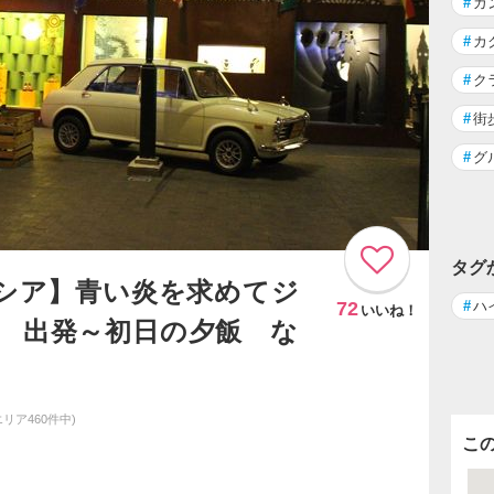
#
ガ
#
カ
#
ク
#
街
#
グ
タグ
ネシア】青い炎を求めてジ
72
#
ハ
いいね！
１ 出発～初日の夕飯 な
エリア460件中)
こ