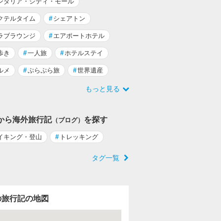
ンダリア・シティ・モール
クテルタイム
#
シェアトン
ラブラウンジ
#
エアポートホテル
歩き
#
一人旅
#
ホテルステイ
ルメ
#
ぷらぷら旅
#
世界遺産
もっと見る
から海外旅行記
を探す
（ブログ）
イキング・登山
#
トレッキング
タグ一覧
の旅行記の地図