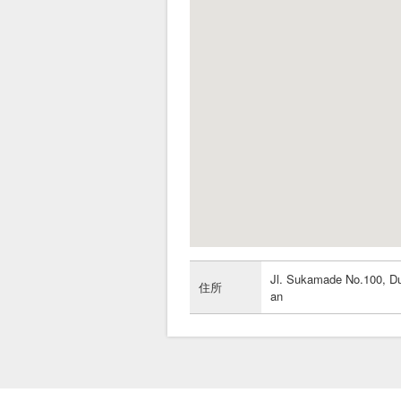
Jl. Sukamade No.100, Du
住所
an