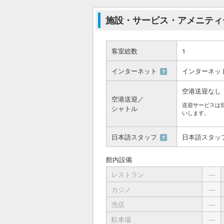
施設・サービス・アメニティ
客室総数
1
インターネット
インターネッ
？
空港送迎なし
空港送迎／
送迎サービスは
シャトル
いします。
日本語スタッフ
日本語スタッ
？
館内設備
レストラン
―
カジノ
―
売店
―
駐車場
―