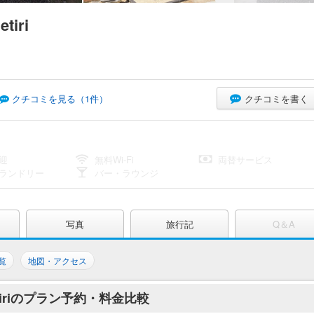
tiri
クチコミを書く
クチコミを見る（
1
件）
迎
無料Wi-Fi
両替サービス
ランドリー
バー・ラウンジ
写真
旅行記
Q＆A
覧
地図・アクセス
u Betiriのプラン予約・料金比較