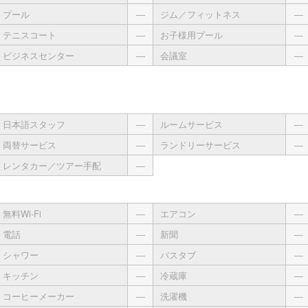
プール
―
ジム／フィットネス
―
テニスコート
―
お子様用プール
―
ビジネスセンター
―
会議室
―
日本語スタッフ
―
ルームサービス
―
両替サービス
―
ランドリーサービス
―
レンタカー／ツアー手配
―
無料Wi-Fi
―
エアコン
―
電話
―
新聞
―
シャワー
―
バスタブ
―
キッチン
―
冷蔵庫
―
コーヒーメーカー
―
洗濯機
―