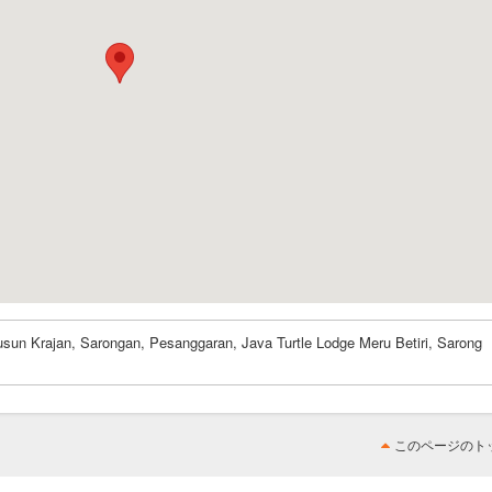
sun Krajan, Sarongan, Pesanggaran, Java Turtle Lodge Meru Betiri, Sarong
このページのト