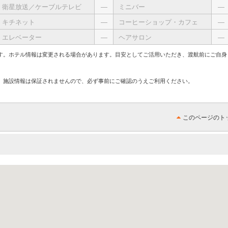
衛星放送／ケーブルテレビ
―
ミニバー
―
キチネット
―
コーヒーショップ・カフェ
―
エレベーター
―
ヘアサロン
―
す。ホテル情報は変更される場合があります。目安としてご活用いただき、渡航前にご自身
、施設情報は保証されませんので、必ず事前にご確認のうえご利用ください。
このページのト