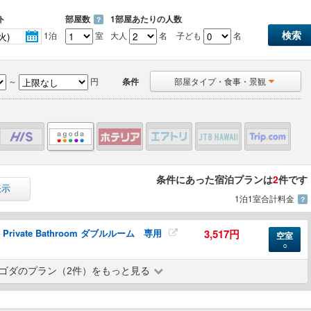
ト
部屋数
1部屋あたりの人数
？
1泊
室
大人
名
子ども
名
～
円
条件
部屋タイプ・食事・景観
条件にあった宿泊プランは
2
件です
表示
1泊1室合計料金
？
th Private Bathroom ダブルルーム 専用
3,517円
空室
○
ゴダのプラン（2件）をもっと見る