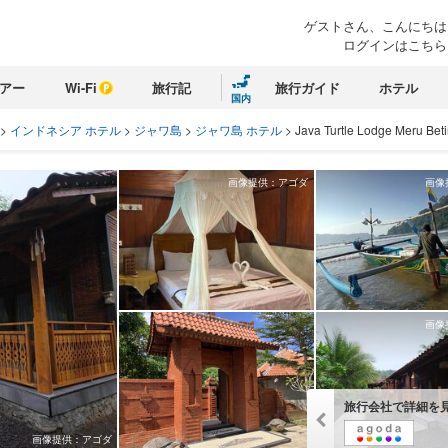
ゲストさん、こんにちは
ログインはこちら
アー
Wi-Fi
旅行記
旅行ガイド
ホテル
国内
>
インドネシア ホテル
>
ジャワ島
>
ジャワ島 ホテル
>
Java Turtle Lodge Meru Beti
画像提供：アゴダ
画像
画像
旅行会社で詳細を
画像提供：アゴダ