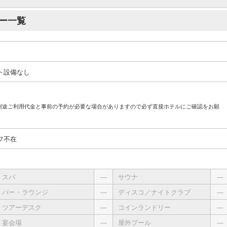
ー一覧
ト設備なし
別途ご利用代金と事前の予約が必要な場合がありますので必ず直接ホテルにご確認をお願
フ不在
スパ
―
サウナ
―
バー・ラウンジ
―
ディスコ／ナイトクラブ
―
ツアーデスク
―
コインランドリー
―
宴会場
―
屋外プール
―