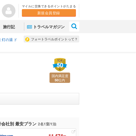
マイルに交換できるポイントがたまる
新規会員登録
×
旅行記
トラベルマガジン
フォートラベルポイントって？
 灯の湯 ド
国内満足度
位内
50
行会社別 最安プラン
2名1室/1泊
11,474