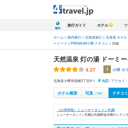
旅行ガイド
ホテル
ツ
海外
ホーム
>
国内旅行
>
北海道旅行
>
北海道 ホテル
ーミーインPREMIUM小樽 クチコミ
>
詳細
天然温泉 灯の湯 ドーミー
4.37
1
小樽 ホ
北海道小樽市稲穂3丁目9-1
地図
/
アクセス
ホテル概要
写真
クチコ
（706）
［お得情報］ニューオータニイン札幌
ニューオータニイン札幌は札幌駅徒歩圏のシティホ