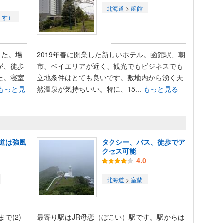
北海道
>
函館
うす）
した。場
2019年春に開業した新しいホテル。函館駅、朝
が、徒歩
市、ベイエリアが近く、観光でもビジネスでも
た。寝室
立地条件はとても良いです。敷地内から湧く天
もっと見
然温泉が気持ちいい。特に、15...
もっと見る
道は強風
タクシー、バス、徒歩でア
クセス可能
4.0
北海道
>
室蘭
で(2)
最寄り駅はJR母恋（ぼこい）駅です。駅からは