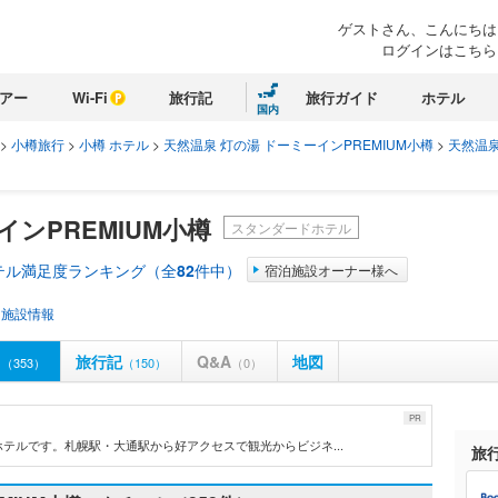
ゲストさん、こんにちは
ログインはこちら
アー
Wi-Fi
旅行記
旅行ガイド
ホテル
国内
>
小樽旅行
>
小樽 ホテル
>
天然温泉 灯の湯 ドーミーインPREMIUM小樽
>
天然温泉
インPREMIUM小樽
スタンダードホテル
テル満足度ランキング（全
82
件中）
宿泊施設オーナー様へ
・施設情報
ミ
旅行記
Q&A
地図
（353）
（150）
（0）
PR
テルです。札幌駅・大通駅から好アクセスで観光からビジネ...
旅