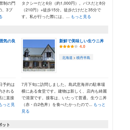
人禁制の門
タクシーだと6分（約1,000円）。バスだと8分
の、3ブ
（210円）+徒歩15分。徒歩だけだと35分で
る
す。私が行った際には、...
もっと見る
囲気の良
新鮮で美味しい生ウニ丼
4.0
北海道
>
積丹半島
日予約は
7月下旬に訪問しました。島武意海岸の駐車場
約される
横にある食堂です。建物は新しく、店内も綺麗
店に直接
で清潔です。接客は、いたって普通。生ウニ丼
もっと見
（赤・白2色丼）を食べたかったので...
もっと
見る
ポット