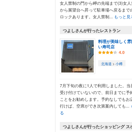
女人禁制の門から岬の先端まで(3)女
から展望台へ昇って駐車場へ戻るまで
ロックあります。女人禁制...
もっと見
つよしさんが行ったレストラン
料理が美味しく雰
い寿司店
4.0
北海道
>
小樽
7月下旬の夜に1人で利用しました。当
受け付けていないので、前日までに予
ことをお勧めします。予約なしでもお
行けば、空席ができ次第案内しても...
る
つよしさんが行ったショッピング ス