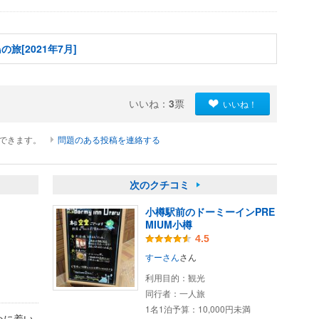
旅[2021年7月]
いいね：
3
票
いいね！
ができます。
問題のある投稿を連絡する
次のクチコミ
小樽駅前のドーミーインPRE
MIUM小樽
4.5
すーさん
さん
利用目的：
観光
同行者：
一人旅
1名1泊予算：
10,000円未満
めに着い