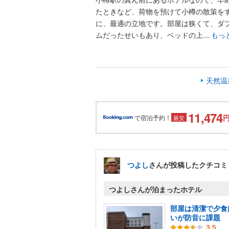
たときなど、荷物を預けて小樽の散策を
に、最適の立地です。部屋は狭くて、ダ
ムだったせいもあり、ベッドの上...
もっ
天然温
11,474
で宿泊予約！
最安
つよし
さんが投稿したクチコミ
つよしさんが泊まったホテル
部屋は清潔で夕食
いが防音に課題
3.5