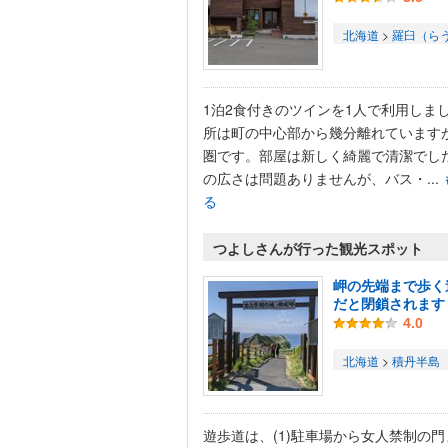
北海道
>
羅臼（ら
1泊2食付きのツインを1人で利用しま
所は町の中心部から幾分離れています
圏です。部屋は新しく綺麗で清潔でし
の広さは問題ありませんが、バス・...
る
つよしさんが行った観光スポット
岬の先端まで歩く
だと閉鎖されます
4.0
北海道
>
積丹半島
遊歩道は、(1)駐車場から女人禁制の門ま