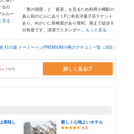
するの
「青の洞窟」と「夜景」を見るため利用小樽駅の
ブルルー
真ん前のビルにあり１Fに有名洋菓子店テナント
と見る
あり。向かいに長崎屋があり便利。港まで徒歩８
分程度です。清潔でスタンダー...
もっと見る
泉 灯の湯 ドーミーインPREMIUM小樽のクチコミ一覧（353）
詳しく見る
円～
1泊2名
は美味し
新しく心地よいホテル
4.5