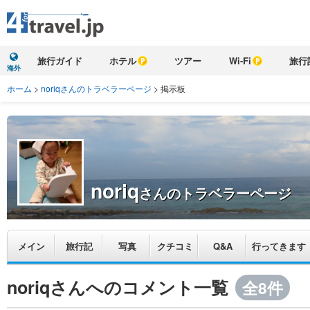
旅行ガイド
ホテル
ツアー
Wi-Fi
旅行
海外
ホーム
>
noriqさんのトラベラーページ
>
掲示板
noriq
さんのトラベラーページ
メイン
旅行記
写真
クチコミ
Q&A
行ってきます
noriqさんへのコメント一覧
全8件