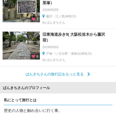
里塚）
2026/05/05
藤沢・江ノ島(神奈川)
7
by ばんきちさん
旧東海道歩き9( 大阪松並木から藤沢
宿）
2026/05/03
戸塚・いずみ野・港南台(神奈川)
6
by ばんきちさん
ばんきちさんの旅行記をもっと見る
ばんきちさんのプロフィール
私にとって旅行とは
歴史の人物と触れ合いに行く事。