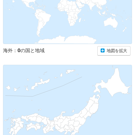
0
海外：
の国と地域
地図を拡大