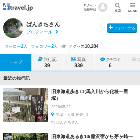
ログイン
新規登録
検索
MENU
ばんきちさん
フォローする
プロフィール
2
2
10,284
フォロー
人
フォロワー
人
アクセス
旅行記
写真
クチコミ
トップ
39
839
6
最近の旅行記
旧東海道歩き11(馬入川から化粧一里
塚）
2026/05/22
平塚・大磯(神奈川)
3
by ばんきちさん
旧東海道あるき10(藤沢宿から茅ヶ崎一