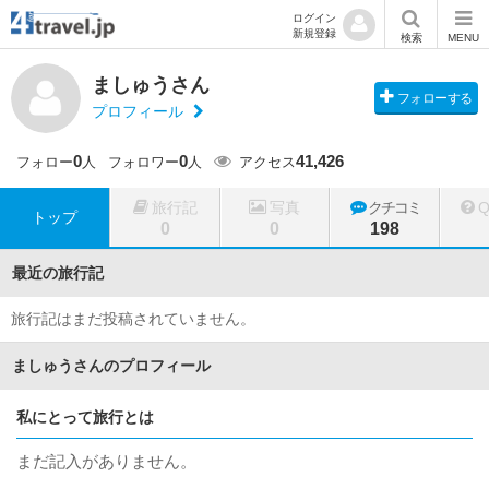
ログイン
新規登録
検索
MENU
ましゅうさん
フォローする
プロフィール
0
0
41,426
フォロー
人
フォロワー
人
アクセス
旅行記
写真
クチコミ
トップ
0
0
198
最近の旅行記
旅行記はまだ投稿されていません。
ましゅうさんのプロフィール
私にとって旅行とは
まだ記入がありません。