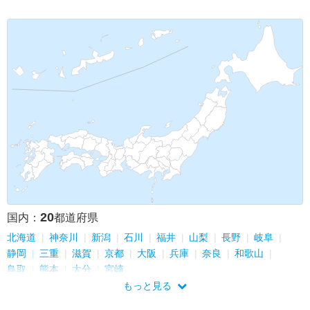
20
国内：
都道府県
北海道
神奈川
新潟
石川
福井
山梨
長野
岐阜
静岡
三重
滋賀
京都
大阪
兵庫
奈良
和歌山
鳥取
熊本
大分
宮崎
もっと見る