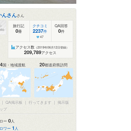
かんさん
さん
旅行記
クチコミ
QA回答
0
2237
0
冊
件
件
47
アクセス数
（2019年06月12日登録）
209,789
アクセス
4
20
国・地域渡航
都道府県訪問
真
|
QA掲示板
|
行ってきます
|
掲示版
ップ
0
ロー
人
1
ロワー
人