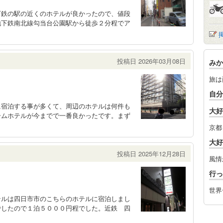
下鉄の駅の近くのホテルが良かったので、値段
地下鉄南北線勾当台公園駅から徒歩２分程でア
投稿日 2026年03月08日
みか
旅は
自分
に宿泊する事が多くて、周辺のホテルは何件も
大好
ームホテルが今までで一番良かったです。まず
京都
大好
投稿日 2025年12月28日
風情
行っ
世界
テルは四日市市のこちらのホテルに宿泊しまし
でしたので１泊５０００円程でした。近鉄 四