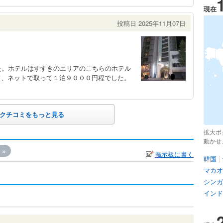
現在
投稿日 2025年11月07日
た。ホテルはすすきのエリアのこちらのホテル
て、ネットで取って１泊９０００円程でした。
クチコミをもっと見る
拡大ボ
動かせ
»
掲示板に書く
韓国
|
マカオ
シンガ
インド