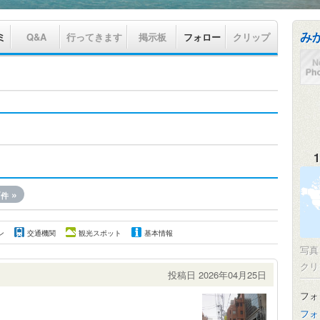
み
ミ
Q&A
行ってきます
掲示板
フォロー
クリップ
1
7
»
件
ン
交通機関
観光スポット
基本情報
写
クリ
投稿日 2026年04月25日
フォ
フォ