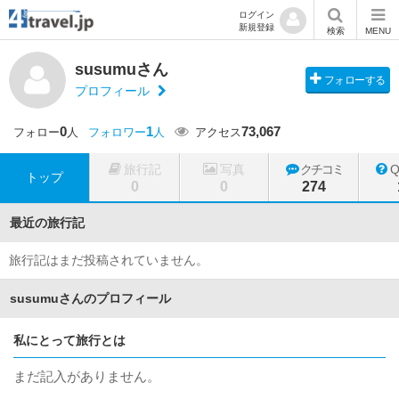
ログイン
新規登録
検索
MENU
susumuさん
フォローする
プロフィール
0
1
73,067
フォロー
人
フォロワー
人
アクセス
旅行記
写真
クチコミ
トップ
0
0
274
最近の旅行記
旅行記はまだ投稿されていません。
susumuさんのプロフィール
私にとって旅行とは
まだ記入がありません。