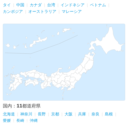
タイ
中国
カナダ
台湾
インドネシア
ベトナム
カンボジア
オーストラリア
マレーシア
11
国内：
都道府県
北海道
神奈川
長野
京都
大阪
兵庫
奈良
島根
愛媛
長崎
沖縄