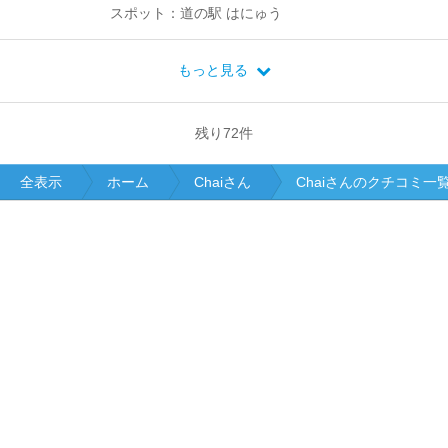
スポット：道の駅 はにゅう
もっと見る
残り
72
件
全表示
ホーム
Chaiさん
Chaiさんのクチコミ一