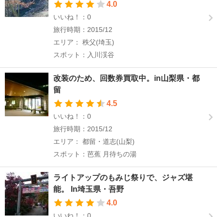
4.0
いいね！：0
旅行時期：2015/12
エリア： 秩父(埼玉)
スポット：入川渓谷
改装のため、回数券買取中。in山梨県・都
留
4.5
いいね！：0
旅行時期：2015/12
エリア： 都留・道志(山梨)
スポット：芭蕉 月待ちの湯
ライトアップのもみじ祭りで、ジャズ堪
能。 In埼玉県・吾野
4.0
いいね！：0