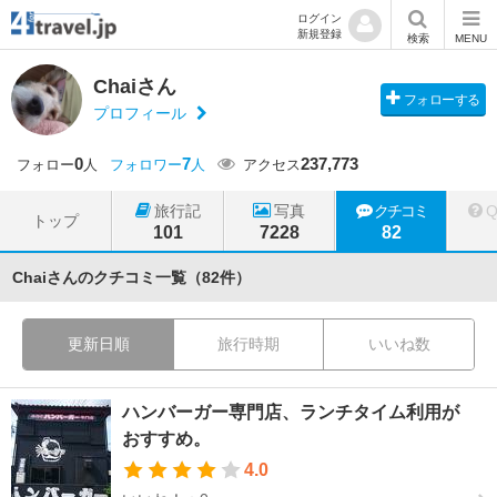
ログイン
新規登録
検索
MENU
Chaiさん
フォローする
プロフィール
0
7
237,773
フォロー
人
フォロワー
人
アクセス
旅行記
写真
クチコミ
トップ
101
7228
82
Chaiさんのクチコミ一覧（82件）
更新日順
旅行時期
いいね数
ハンバーガー専門店、ランチタイム利用が
おすすめ。
4.0