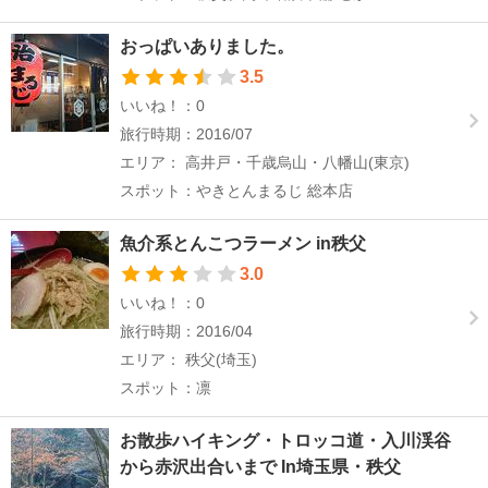
おっぱいありました。
3.5
いいね！：0
旅行時期：2016/07
エリア： 高井戸・千歳烏山・八幡山(東京)
スポット：やきとんまるじ 総本店
魚介系とんこつラーメン in秩父
3.0
いいね！：0
旅行時期：2016/04
エリア： 秩父(埼玉)
スポット：凛
お散歩ハイキング・トロッコ道・入川渓谷
から赤沢出合いまで In埼玉県・秩父