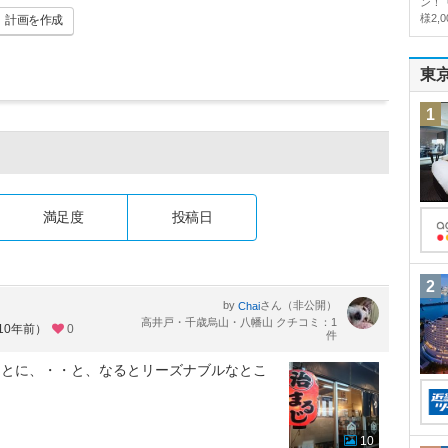
ン！
様2,
計画
を作成
東
1
満足度
投稿日
2
by
さん（非公開）
Chai
高井戸・千歳烏山・八幡山 クチコミ：1
10年前）
0
件
ことに、・・と、なるとリーズナブルなとこ
10