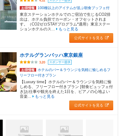
スポンサー提供
4.32
100種以上のアイテムが並ぶ朝食ブッフェ付
お得情報
東京ステーションホテルでのご宿泊で生じるCO2排
出は、ホテル負担でカーボン・オフセットされま
す。（CO2ゼロSTAYプログラム*適用）東京ステー
ションホテルのス...
もっと見る
公式サイトを見る
ホテルグランバッハ東京銀座
スポンサー提供
3.20
ホテルのバー＆ラウンジを気軽に愉しめるフ
お得情報
リーフロー付きプラン
【Luxury time】ホテルのバー＆ラウンジを気軽に愉
しめる、フリーフロー付きプラン [朝食ビュッフェ付
き]お仕事や観光を終えた1日を、ピアノの心地よい
音楽...
もっと見る
公式サイトを見る