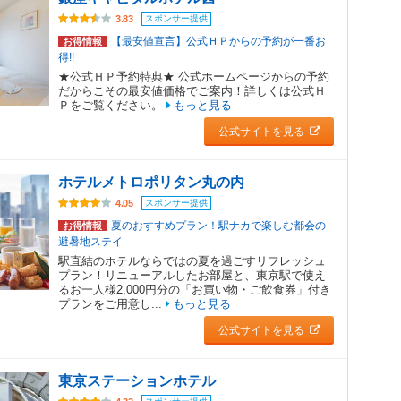
スポンサー提供
3.83
【最安値宣言】公式ＨＰからの予約が一番お
お得情報
得!!
★公式ＨＰ予約特典★ 公式ホームページからの予約
だからこその最安値価格でご案内！詳しくは公式Ｈ
Ｐをご覧ください。
もっと見る
公式サイトを見る
ホテルメトロポリタン丸の内
スポンサー提供
4.05
夏のおすすめプラン！駅ナカで楽しむ都会の
お得情報
避暑地ステイ
駅直結のホテルならではの夏を過ごすリフレッシュ
プラン！リニューアルしたお部屋と、東京駅で使え
るお一人様2,000円分の「お買い物・ご飲食券」付き
プランをご用意し...
もっと見る
公式サイトを見る
東京ステーションホテル