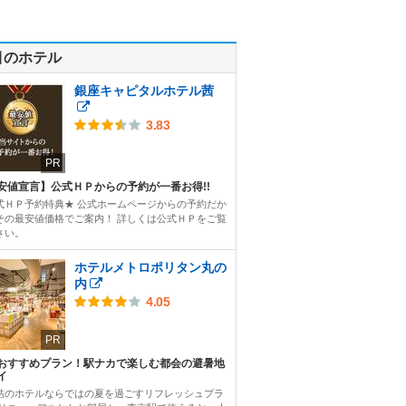
目のホテル
銀座キャピタルホテル茜
3.83
PR
安値宣言】公式ＨＰからの予約が一番お得!!
式ＨＰ予約特典★ 公式ホームページからの予約だか
その最安値価格でご案内！ 詳しくは公式ＨＰをご覧
さい。
ホテルメトロポリタン丸の
内
4.05
PR
おすすめプラン！駅ナカで楽しむ都会の避暑地
イ
結のホテルならではの夏を過ごすリフレッシュプラ