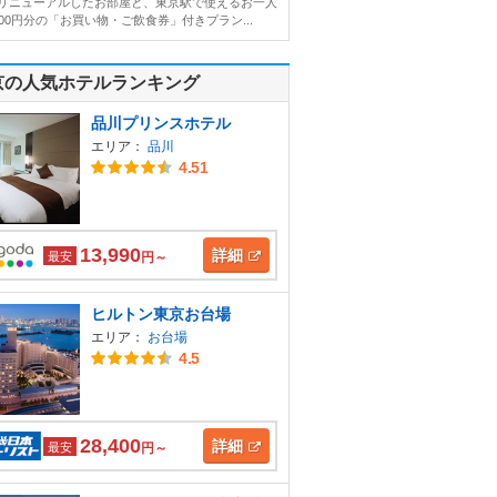
 リニューアルしたお部屋と、東京駅で使えるお一人
000円分の「お買い物・ご飲食券」付きプラン...
京の人気ホテルランキング
品川プリンスホテル
エリア：
品川
4.51
13,990
詳細
最安
円～
ヒルトン東京お台場
エリア：
お台場
4.5
28,400
詳細
最安
円～