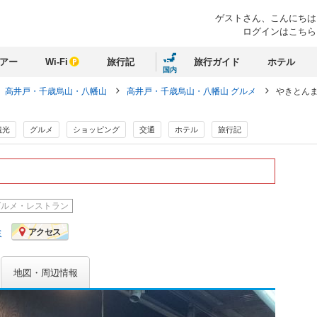
ゲストさん、
こんにちは
ログインはこちら
アー
Wi-Fi
旅行記
旅行ガイド
ホテル
国内
高井戸・千歳烏山・八幡山
高井戸・千歳烏山・八幡山 グルメ
やきとんま
観光
グルメ
ショッピング
交通
ホテル
旅行記
グルメ・レストラン
ミ
アクセス
地図・周辺情報