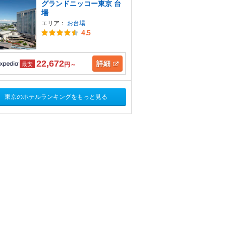
グランドニッコー東京 台
場
エリア：
お台場
4.5
22,672
詳細
最安
円～
東京のホテルランキングをもっと見る