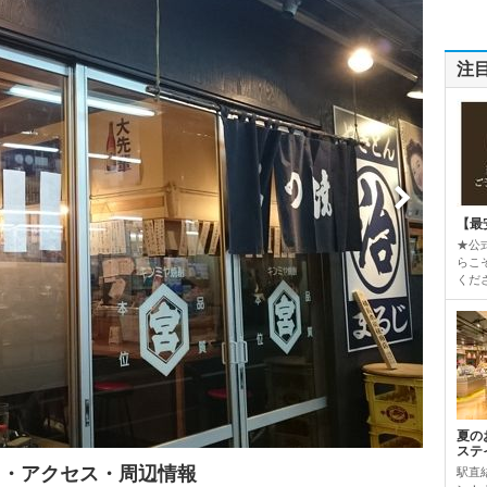
注
【最
★公
らこ
くだ
夏の
ステ
ミ・アクセス・周辺情報
駅直