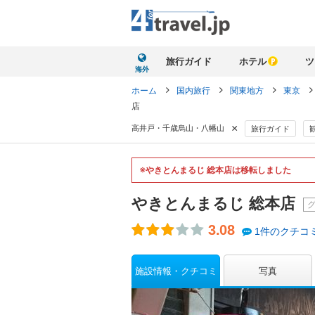
旅行ガイド
ホテル
ツ
海外
ホーム
国内旅行
関東地方
東京
店
×
高井戸・千歳烏山・八幡山
旅行ガイド
※やきとんまるじ 総本店は移転しました
やきとんまるじ 総本店
3.08
1件のクチコ
施設情報・クチコミ
写真