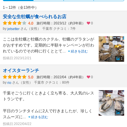
1～12件（全13件中）
安全な生牡蠣が食べられるお店
4.0
旅行時期：2023/12（約3年前）
0
by
さん（女性）
千葉市 クチコミ：7件
jetsetter
ここは生牡蠣と牡蠣のカクテル、牡蠣のグラタンが
がおすすめです。定期的に半額キャンペーンが行わ
れているのでその時に行くととて
...
続きを読む
投稿日:2023/12/21
1
オイスターランチ
5.0
旅行時期：2022/04（約4年前）
0
by
さん（女性）
千葉市 クチコミ：80件
rio
千葉そごうに行くときよく立ち寄る、大人気のレス
トランです。
平日のランチタイムに2人で行きましたが、珍しく
2
スムーズに
...
続きを読む
投稿日:2022/04/22