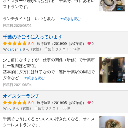
オイスター料理がいただける、千葉そごうにあるレ
ストランです。
3
ランチタイムは、いつも混ん
...
続きを読む
投稿日:2020/08/01
千葉のそごうに入っています
5.0
旅行時期：2019/09（約7年前）
0
by
さん（女性）
千葉市 クチコミ：54件
gardenia
少し前になりますが、仕事の関係（研修）で千葉市
に一週間ほど滞在。
基本的に夕方には終了なので、連日千葉駅の周辺で
夕食など
...
続きを読む
1
投稿日:2021/06/04
オイスターランチ
5.0
旅行時期：2019/05（約7年前）
2
by
さん（女性）
千葉市 クチコミ：80件
rio
千葉そごうにくるとついつい行きたくなる、オイス
ターレストランです。