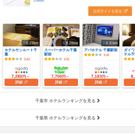
売開始
公式サイトを見る
0.22km
0.28km
0.31km
ホテルサンルート千
スーパーホテル千葉
アパホテル 千葉駅前
ダイワ
葉
駅前
テル千
3.32
3.42
3.41
7,280
7,700
7,183
8
円～
円～
円～
詳細
詳細
詳細
千葉市 ホテルランキングを見る
千葉県 ホテルランキングを見る