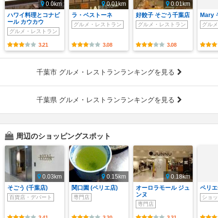
0.0km
0.01km
0.01km
ハワイ料理とコナビ
ラ・ベストーネ
好餃子 そごう千葉店
Mar
ール カウカウ
グルメ・レストラン
グルメ・レストラン
グルメ
グルメ・レストラン
3.21
3.08
3.08
千葉市 グルメ・レストランランキングを見る
千葉県 グルメ・レストランランキングを見る
周辺のショッピングスポット
0.03km
0.15km
0.18km
そごう (千葉店)
関口園 (ペリエ店)
オーロラモール ジュ
ペリエ
ンヌ
百貨店・デパート
専門店
ショッ
専門店
3.41
3.20
3.31