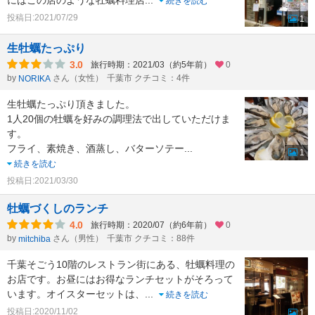
にはこの店のような牡蠣料理店
...
続きを読む
投稿日:2021/07/29
1
生牡蠣たっぷり
3.0
旅行時期：2021/03（約5年前）
0
by
さん（女性）
千葉市 クチコミ：4件
NORIKA
生牡蠣たっぷり頂きました。
1人20個の牡蠣を好みの調理法で出していただけま
す。
フライ、素焼き、酒蒸し、バターソテー
...
1
続きを読む
投稿日:2021/03/30
牡蠣づくしのランチ
4.0
旅行時期：2020/07（約6年前）
0
by
さん（男性）
千葉市 クチコミ：88件
mitchiba
千葉そごう10階のレストラン街にある、牡蠣料理の
お店です。お昼にはお得なランチセットがそろって
います。オイスターセットは、
...
続きを読む
投稿日:2020/11/02
1