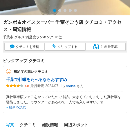
ガンボ＆オイスターバー 千葉そごう店 クチコミ・アクセ
ス・周辺情報
千葉市 グルメ 満足度ランキング 16位
計画
を作成
クチコミ
を投稿
クリップ
する
ピックアップ クチコミ
満足度の高いクチコミ
千葉で牡蠣をたべるならおすすめ
旅行時期 2024/07
by
さん
yousei
4.0
真牡蠣半額フェアをやっていたので来訪。大きくてぷりぷりした真牡蠣を
堪能しました。カウンターがあるので一人でも入りやすい。オ
...
続きを読む
写真
クチコミ
施設情報
周辺スポット