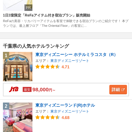
PR
1日3室限定「ReFaアイテム付き宿泊プラン」販売開始
ReFaの美容・リカバリーアイテムを客室で体験できる宿泊プランのご紹介です！ 本プ
ランでは、最上層フロア「The Oriental Floor」の客室に...
千葉県の人気ホテルランキング
東京ディズニーシー ホテルミラコスタ（R）
1
エリア：
東京ディズニーリゾート
4.71
98,000
詳細
最安
円～
東京ディズニーランド(R)ホテル
2
エリア：
東京ディズニーリゾート
4.68