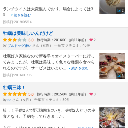
ランチタイムは大変混んでおり、場合によっては3
2
0
...
続きを読む
投稿日:2019/05/14
牡蠣は美味しいんだけど
3.0
旅行時期：2016/01（約11年前）
2
by
さん（女性）
千葉市 クチコミ：46件
ブルドッグ嫌い
牡蠣好き家族なので新春早々オイスターバーに行っ
てみましたが、牡蠣は美味しく色々な種類を食べら
れるのですが、サービスはいまい
...
続きを読む
投稿日:2016/01/05
3
牡蠣三昧！
5.0
旅行時期：2015/04（約11年前）
0
by
さん（女性）
千葉市 クチコミ：80件
rio
珍しく子供2人で野球観戦にいき、夫婦2人だけの夕
食となり、予約をして行きました。