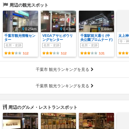
周辺の観光スポット
0.25km
0.43km
0.44km
千葉市観光情報セン
VEGAアサヒボウリ
千葉駅前大通り (中
太上神
ター
ングセンター
央公園プロムナード)
寺・神
名所・史跡
名所・史跡
名所・史跡
3.12
3.12
3.31
千葉市 観光ランキングを見る
千葉県 観光ランキングを見る
周辺のグルメ・レストランスポット