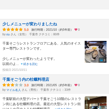
少しメニューが変わりましたね
5.0
旅行時期：2021/10（約5年前）
0
by
さん（女性）
千葉市 クチコミ：80件
rio
千葉そごうレストランフロアにある、人気のオイス
ター専門レストランです。
少しメニューが変わったようです。
1
以前のよ
...
続きを読む
投稿日:2021/10/11
千葉そごう内の牡蠣料理店
3.0
旅行時期：2021/05（約5年前）
0
by
さん（男性）
千葉市 クチコミ：33件
マイル名人
千葉駅前の大型デパート千葉そごう10階のレストラ
ン街にある牡蠣料理の店。最近の大型レストラン街