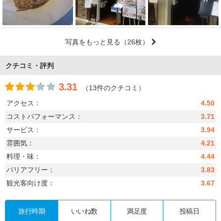
写真をもっと見る
（26枚）
クチコミ・評判
3.31
（13件のクチコミ）
アクセス：
4.50
コストパフォーマンス：
3.71
サービス：
3.94
雰囲気：
4.21
料理・味：
4.44
バリアフリー：
3.83
観光客向け度：
3.67
旅行時期
いいね数
満足度
投稿日