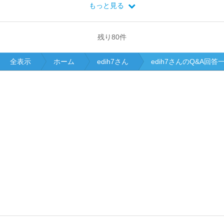
もっと見る
残り
80
件
全表示
ホーム
edih7さん
edih7さんのQ&A回答