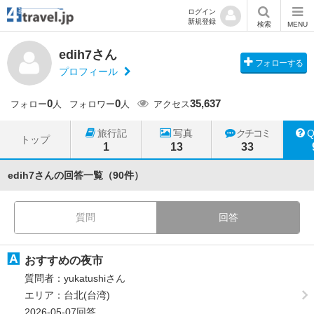
ログイン
新規登録
検索
MENU
edih7さん
フォローする
プロフィール
0
0
35,637
フォロー
人
フォロワー
人
アクセス
旅行記
写真
クチコミ
トップ
1
13
33
edih7さんの回答一覧（90件）
質問
回答
おすすめの夜市
質問者：yukatushiさん
エリア：台北(台湾)
2026-05-07回答