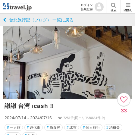
ログイン
新規登録
検索
MENU
台北旅行記（ブログ） 一覧に戻る
謝謝 台湾 icash !!
33
2024/07/14 - 2024/07/16
7251位(同エリア30661件中)
#
一人旅
#
迪化街
#
鼎泰豊
#
冰讃
#
個人旅行
#
消費金