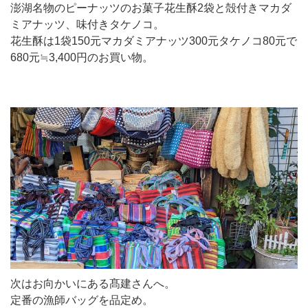
澎湖名物のピーナッツのお菓子花生酥2袋と殻付きマカダ
ミアナッツ、味付きタケノコ。
花生酥は1袋150元マカダミアナッツ300元タケノコ80元で
680元≒3,400円のお買い物。
次はお向かいにある髙建さんへ。
定番の漁師バッグを品定め。