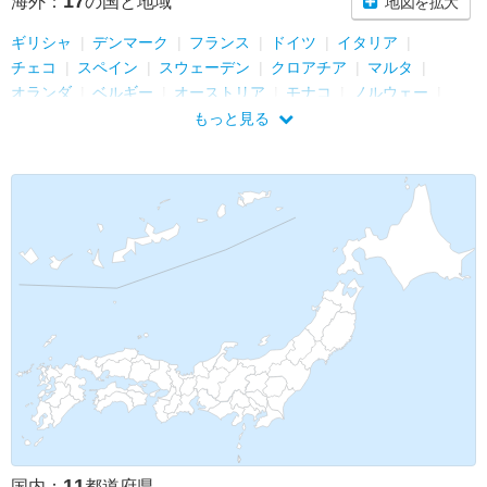
17
海外：
の国と地域
地図を拡大
ギリシャ
デンマーク
フランス
ドイツ
イタリア
チェコ
スペイン
スウェーデン
クロアチア
マルタ
オランダ
ベルギー
オーストリア
モナコ
ノルウェー
ルクセンブルク
シンガポール
もっと見る
11
国内：
都道府県