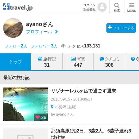
ログイン
新規登録
検索
MENU
ayanoさん
フォローする
プロフィール
2
3
133,131
フォロー
人
フォロワー
人
アクセス
旅行記
写真
クチコミ
トップ
31
447
308
最近の旅行記
リゾナーレ八ヶ岳で過ごす週末
2018/09/15 - 2018/09/17
小淵沢(山梨)
by ayanoさん
26
那須高原1泊2日、3歳2人、6歳子連れ3
世代旅