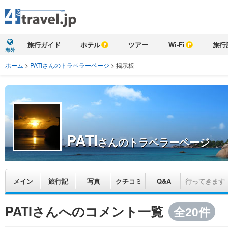
旅行ガイド
ホテル
ツアー
Wi-Fi
旅行
海外
ホーム
>
PATIさんのトラベラーページ
>
掲示板
PATI
さんのトラベラーページ
メイン
旅行記
写真
クチコミ
Q&A
行ってきます
PATIさんへのコメント一覧
全20件