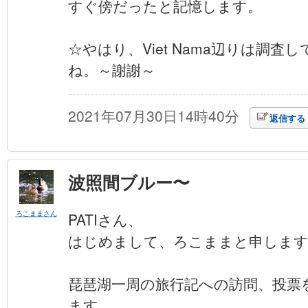
すぐ傍だったと記憶します。
☆やはり、Viet Nama辺りは調
ね。～謝謝～
2021年07月30日14時40分
返信する
波照間ブルー〜
ろこままさん
PATIさん、
はじめまして、ろこままと申しま
琵琶湖一周の旅行記への訪問、投票
ます。