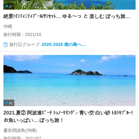
47
絶景!ｲﾝﾌｨﾆﾃｨﾌﾟｰﾙ/ｻﾝｾｯﾄ… ゆる～っ と 楽しむ ぼっち旅…
沖縄
旅行時期：2021/10
旅行記グループ
2020-2026 南の島へ…
42
2021.夏② 阿波連ﾋﾞｰﾁ ｼｭﾉｰｹﾘﾝｸﾞ♪ 青い空 白い砂 ﾄｶｼｷﾌﾞﾙｰ!
お魚いっぱい… ぼっち旅！
慶良間諸島(沖縄)
旅行時期：2021/07