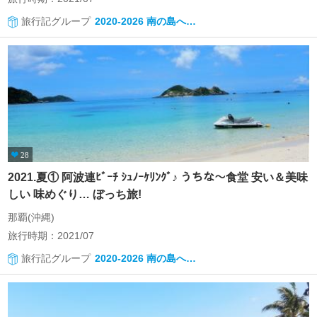
旅行記グループ
2020-2026 南の島へ…
28
2021.夏① 阿波連ﾋﾞｰﾁ ｼｭﾉｰｹﾘﾝｸﾞ♪ うちな～食堂 安い＆美味
しい 味めぐり… ぼっち旅!
那覇(沖縄)
旅行時期：2021/07
旅行記グループ
2020-2026 南の島へ…