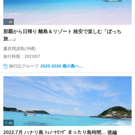
48
那覇から日帰り 離島＆リゾート 格安で楽しむ「ぼっち
旅…」
慶良間諸島(沖縄)
旅行時期：2023/07
旅行記グループ
2020-2026 南の島へ…
46
2022.7月 ハナリ島 ｼｭﾉｰｹﾘﾝｸﾞ まったり島時間… 後編