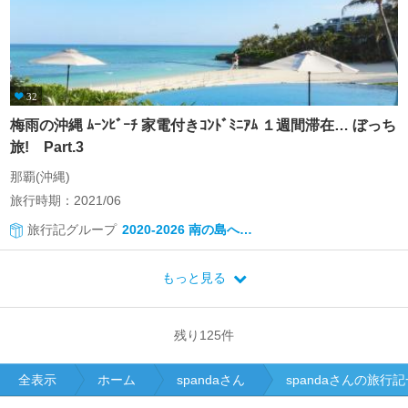
32
梅雨の沖縄 ﾑｰﾝﾋﾞｰﾁ 家電付きｺﾝﾄﾞﾐﾆｱﾑ １週間滞在… ぼっち
旅! Part.3
那覇(沖縄)
旅行時期：2021/06
旅行記グループ
2020-2026 南の島へ…
もっと見る
残り
125
件
全表示
ホーム
spandaさん
spandaさんの旅行