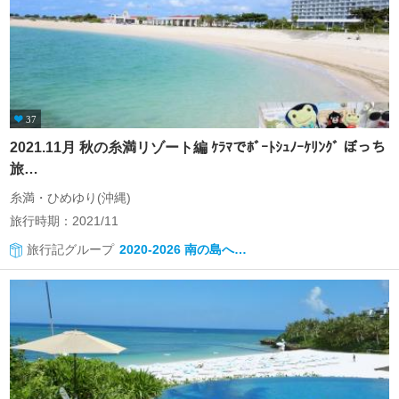
37
2021.11月 秋の糸満リゾート編 ｹﾗﾏでﾎﾞｰﾄｼｭﾉｰｹﾘﾝｸﾞ ぼっち
旅…
糸満・ひめゆり(沖縄)
旅行時期：2021/11
旅行記グループ
2020-2026 南の島へ…