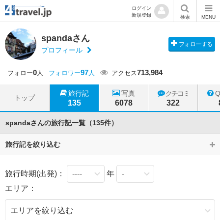
ログイン
新規登録
検索
MENU
spandaさん
フォローする
プロフィール
0
97
713,984
フォロー
人
フォロワー
人
アクセス
旅行記
写真
クチコミ
トップ
135
6078
322
spandaさんの旅行記一覧（135件）
旅行記を絞り込む
旅行時期(出発)：
年
エリア：