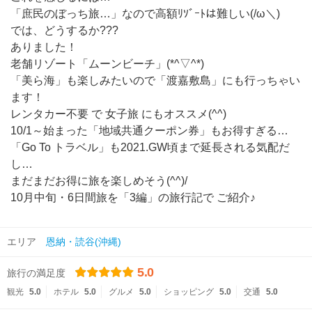
「庶民のぼっち旅…」なので高額ﾘｿﾞｰﾄは難しい(/ω＼)
では、どうするか???
ありました！
老舗リゾート「ムーンビーチ」(*^▽^*)
「美ら海」も楽しみたいので「渡嘉敷島」にも行っちゃい
ます！
レンタカー不要 で 女子旅 にもオススメ(^^)
10/1～始まった「地域共通クーポン券」もお得すぎる…
「Go To トラベル」も2021.GW頃まで延長される気配だ
し…
まだまだお得に旅を楽しめそう(^^)/
10月中旬・6日間旅を「3編」の旅行記で ご紹介♪
エリア
恩納・読谷(沖縄)
5.0
旅行の満足度
観光
5.0
ホテル
5.0
グルメ
5.0
ショッピング
5.0
交通
5.0