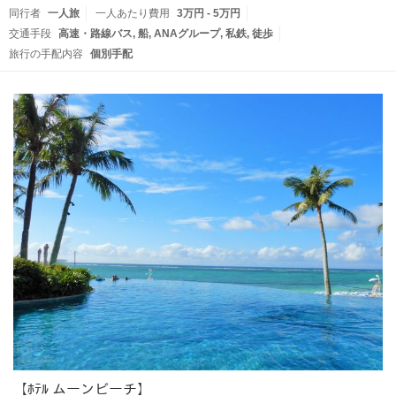
同行者
一人旅
一人あたり費用
3万円 - 5万円
交通手段
高速・路線バス
船
ANAグループ
私鉄
徒歩
旅行の手配内容
個別手配
【ﾎﾃﾙ ムーンビーチ】