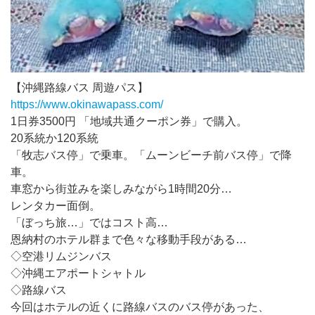
【沖縄路線バス 周遊パス】
https://www.okinawapass.com/
1日券3500円 「地域共通クーポン券」で購入。
20系統か120系統
「牧志バス停」で乗車。「ムーンビーチ前バス停」で降
車。
車窓から街並みを楽しみながら1時間20分…
レンタカー面倒。
「ぼっち旅…」ではコスト高…
恩納村のホテル群まで色々な移動手段がある…
◇空港リムジンバス
◇沖縄エアポートシャトル
◇路線バス
今回はホテルの近くに路線バスのバス停があった、