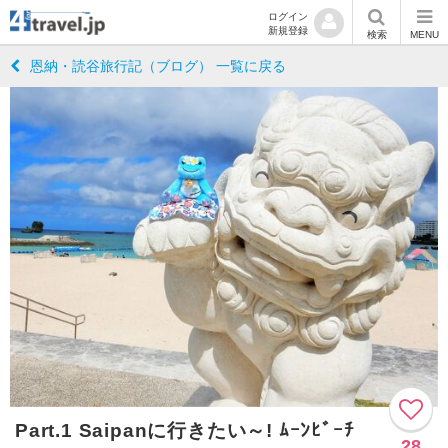
ログイン
新規登録
検索
MENU
恩納・読谷旅行記（ブログ） 一覧に戻る
Part.1 Saipanに行きたい～! ﾑｰﾝﾋﾞｰﾁ
28