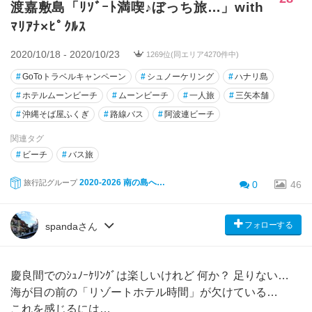
渡嘉敷島「ﾘｿﾞｰﾄ満喫♪ぼっち旅…」with
ﾏﾘｱﾅ×ﾋﾟｸﾙｽ
2020/10/18 - 2020/10/23
1269位(同エリア4270件中)
#
GoToトラベルキャンペーン
#
シュノーケリング
#
ハナリ島
#
ホテルムーンビーチ
#
ムーンビーチ
#
一人旅
#
三矢本舗
#
沖縄そば屋ふくぎ
#
路線バス
#
阿波連ビーチ
関連タグ
#
ビーチ
#
バス旅
2020-2026 南の島へ…
旅行記グループ
0
46
フォローする
spandaさん
慶良間でのｼｭﾉｰｹﾘﾝｸﾞは楽しいけれど 何か？ 足りない…
海が目の前の「リゾートホテル時間」が欠けている…
これを感じるには…