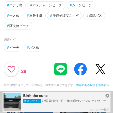
#
ハナリ島
#
ホテルムーンビーチ
#
ムーンビーチ
#
一人旅
#
三矢本舗
#
沖縄そば屋ふくぎ
#
路線バス
#
阿波連ビーチ
関連タグ
#
ビーチ
#
バス旅
28
利用規約に違反している投稿は、報告する事ができます。
問題のある投稿を連絡する
Birth the suite
沖縄 備瀬の一日一組海辺のシークレットヴィラ
2020-2026 南の島へ…
宿公式サイト
旅行記グループ
スポンサー提供
前の旅行記
次の旅行記