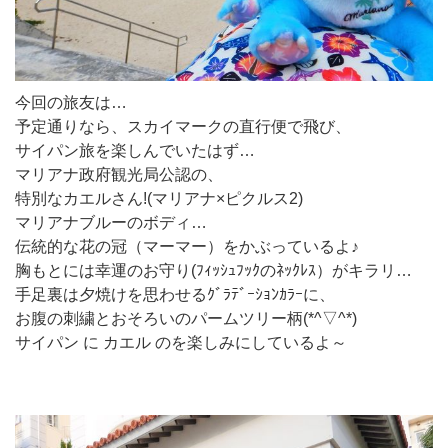
今回の旅友は…
予定通りなら、スカイマークの直行便で飛び、
サイパン旅を楽しんでいたはず…
マリアナ政府観光局公認の、
特別なカエルさん!(マリアナ×ピクルス2)
マリアナブルーのボディ…
伝統的な花の冠（マーマー）をかぶっているよ♪
胸もとには幸運のお守り(ﾌｨｯｼｭﾌｯｸのﾈｯｸﾚｽ）がキラリ…
手足裏は夕焼けを思わせるｸﾞﾗﾃﾞｰｼｮﾝｶﾗｰに、
お腹の刺繍とおそろいのパームツリー柄(*^▽^*)
サイパン に カエル のを楽しみにしているよ～