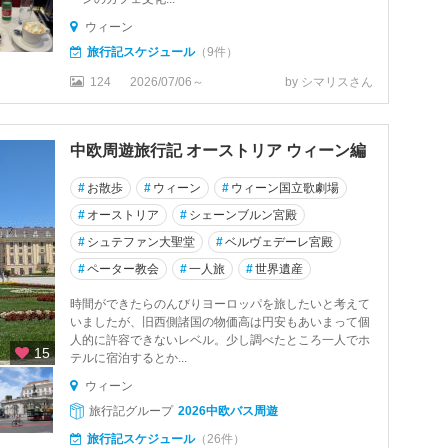
ウィーン
旅行記スケジュール
（9件）
124
2026/07/06～
by シマリスさん
中欧周遊旅行記 オーストリア ウィーン編
#
お散歩
#
ウィーン
#
ウィーン国立歌劇場
#
オーストリア
#
シェーンブルン宮殿
#
シュテファン大聖堂
#
ベルヴェデーレ宮殿
#
ペーター教会
#
一人旅
#
世界遺産
時間ができたらのんびりヨーロッパを旅したいと考えて
いましたが、旧西側諸国の物価高は円安もあいまって個
人的に許容できないレベル。少し調べたところ一人でホ
15
テルに宿泊するとか...
ウィーン
旅行記グループ
2026中欧バス周遊
旅行記スケジュール
（26件）