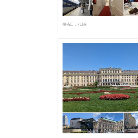
アッヘン湖周辺
アルプバッハ
エーアヴァルト
投稿日：7日前
オーバーグルグル
キッツビュール
クラーゲンフルト
クレムス
クーフシュタイン
グムンデン
グラーツ
グロースグロックナー周辺
ザンクト・アントン
ザンクト・ギルゲン
ザンクト・ペルテン