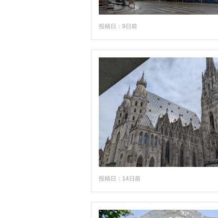
ルスト
レッヒ
投稿日：9日前
ロイッテ
ヴァッハウ渓谷周辺
ヴェルグル
投稿日：14日前