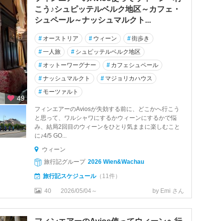
こう♪シュピッテルベルク地区～カフェ・
シュペール～ナッシュマルクト...
#
オーストリア
#
ウィーン
#
街歩き
#
一人旅
#
シュピッテルベルク地区
#
オットーワーグナー
#
カフェシュペール
#
ナッシュマルクト
#
マジョリカハウス
#
モーツァルト
49
フィンエアーのAviosが失効する前に、どこかへ行こう
と思って、ワルシャワにするかウィーンにするかで悩
み、結局2回目のウィーンをひとり気ままに楽しむこと
に♪4/5 GO...
ウィーン
旅行記グループ
2026 Wien&Wachau
旅行記スケジュール
（11件）
40
2026/05/04～
by Emi さん