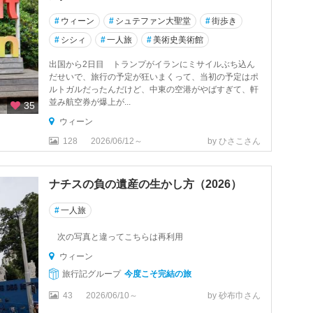
#
ウィーン
#
シュテファン大聖堂
#
街歩き
#
シシィ
#
一人旅
#
美術史美術館
出国から2日目 トランプがイランにミサイルぶち込ん
だせいで、旅行の予定が狂いまくって、当初の予定はポ
ルトガルだったんだけど、中東の空港がやばすぎて、軒
並み航空券が爆上が...
35
ウィーン
128
2026/06/12～
by ひさこさん
ナチスの負の遺産の生かし方（2026）
#
一人旅
次の写真と違ってこちらは再利用
ウィーン
旅行記グループ
今度こそ完結の旅
43
2026/06/10～
by 砂布巾さん