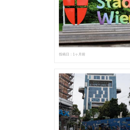
バート・ガスタイン
フィラッハ
フェルトキルヒ
フルプメス
ブレゲンツ
投稿日：1ヶ月前
マイアーホーフェン
メルク
メルビュッシュ
モントゼー
ラッテンベルク
ランディック
リエンツ
リンツ