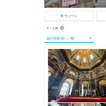
ウィーン
×
#
一人旅
オーストリアへ戻る
旅行時期 新しい順
★インスブルック
★ウィーン
★ザルツカンマーグート周辺
★ザルツブルク
アイゼンシュタット
アッター湖周辺