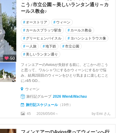
こう♪市立公園～美しいランタン通り～カ
ールス教会♪
#
オーストリア
#
ウィーン
#
カールスプラッツ駅舎
#
カールス教会
#
グリーヒェンバイスル
#
ヨハンシュトラウス像
#
一人旅
#
地下鉄
#
市立公園
#
美しいランタン通り
50
フィンエアーのAviosが失効する前に、どこかへ行こう
と思って、ワルシャワにするかウィーンにするかで悩
み、結局2回目のウィーンをひとり気ままに楽しむこと
に♪4/5 GO...
ウィーン
旅行記グループ
2026 Wien&Wachau
旅行記スケジュール
（19件）
45
2026/05/04～
by Emi さん
フィンエアーのAvios使ってウィーンへ行