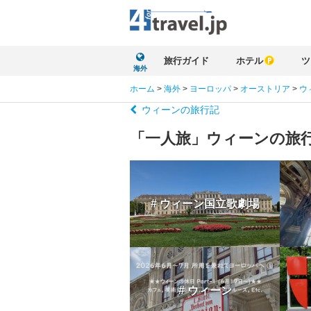
旅行ガイド
ホテル
ツ
海外
ホーム
>
海外
>
ヨーロッパ
>
オーストリア
>
ウ
ウィーンの旅行記
「一人旅」ウィーンの旅
# ウィーン国立歌劇場
# ウィーン