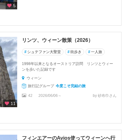
5
リンツ、ウィーン散策（2026）
#
シュテファン大聖堂
#
街歩き
#
一人旅
1998年以来となるオーストリア訪問 リンツとウィー
ンを歩いた記録です
ウィーン
旅行記グループ
今度こそ完結の旅
42
2026/06/06～
by 砂布巾さん
11
フィンエアーのAvios使ってウィーンへ行