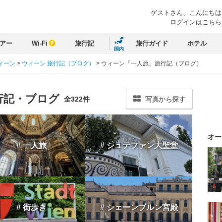
ゲストさん、
こんにちは
ログインはこちら
アー
Wi-Fi
旅行記
旅行ガイド
ホテル
国内
ィーン
>
ウィーン 旅行記（ブログ）
>
ウィーン「一人旅」旅行記（ブログ）
行記・ブログ
全322件
写真から探す
オー
# 一人旅
# シュテファン大聖堂
# 街歩き
# シェーンブルン宮殿