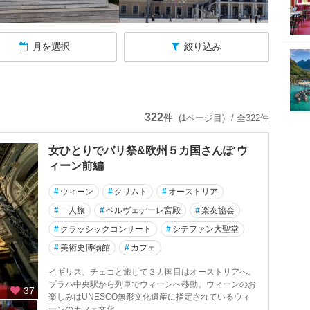
月を選択
絞り込み
322
件
(1ページ目)
/ 全322件
女ひとりでパリ祭&欧州５カ国さんぽ ウ
ィーン前編
#
ウィーン
#
クリムト
#
オーストリア
#
一人旅
#
ベルヴェデーレ宮殿
#
楽友協会
#
クラッシックコンサート
#
シテファン大聖堂
#
美術史博物館
#
カフェ
イギリス、チェコと旅して３カ国目はオーストリアへ。
プラハ中央駅から列車でウィーンへ移動。ウィーンのお
37
楽しみはUNESCO無形文化遺産に指定されているウィ
ーンのカフェ文化...