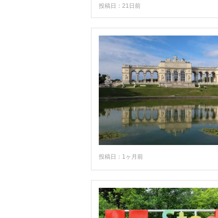
投稿日：21日前
ザンクト・ヴォルフガング
シュタイヤー
シュトゥバイタール
シュヴァーツ
ゼルデン
ゼーフェルト
チロル
ツェル・アム・ゼー
デュルンシュタイン
投稿日：1ヶ月前
ハイリゲンブルート
ハル
ハルシュタット
バート・イシュル