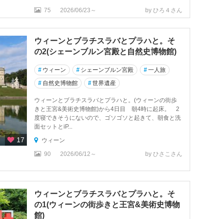
75
2026/06/23～
by ひろ４さん
ウィーンとブラチスラバとプラハと。そ
の2(シェーンブルン宮殿と自然史博物館)
#
ウィーン
#
シェーンブルン宮殿
#
一人旅
#
自然史博物館
#
世界遺産
ウィーンとブラチスラバとプラハと。(ウィーンの街歩
きと王宮&美術史博物館)から4日目 朝4時に起床。 2
度寝できそうにないので、ゴソゴソと起きて、朝食と洗
面セットとiP...
17
ウィーン
90
2026/06/12～
by ひさこさん
ウィーンとブラチスラバとプラハと。そ
の1(ウィーンの街歩きと王宮&美術史博物
館)